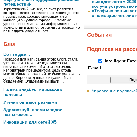
выходит летом 2026
путешествий
получи устройство 
Туристический бизнес, за счет развития
«Телфин» повышает 
которого качество жизни населения должно
с помощью чек-лист
повышаться, хорошо вписывается в
концепцию «умного города». К тому же
уровень использования информационных
технологий в данной отрасли за последние
пятнадцать-двадцать лет …
События
Блог
Подписка на рас
Вот те два...
Поводом для написания этого блога стала
Intelligent Ent
уже вторая в течение года массовая
вирусная эпидемия. И это стало очень
E-mail
неприятным прецедентом. Ведь столь
масштабных заражений не было уже очень
давно. Впрочем, данная ситуация была
ожидаемой. Эпидемию вызвали …
Не все апдейты одинаково
Управление подписко
полезны
Утечки бывают разными
Здравствуй, племя младое,
незнакомое...
Инновации для сетей X5