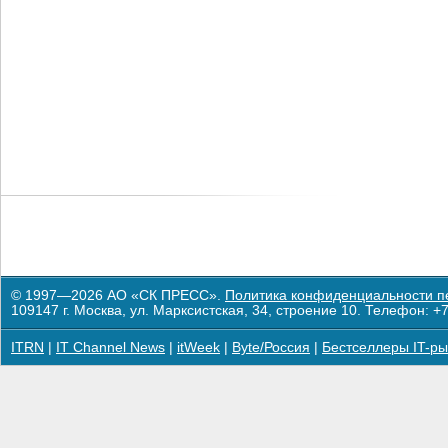
© 1997—2026 АО «СК ПРЕСС».
Политика конфиденциальности п
109147 г. Москва, ул. Марксистская, 34, строение 10. Телефон: +7
ITRN
|
IT Channel News
|
itWeek
|
Byte/Россия
|
Бестселлеры IT-ры