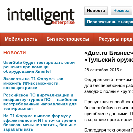
Новости
Номера
Перспективные напр
Мобильность
Бизнес-процессы
Ресурсы пред
Новости
«Дом.ru Бизнес
«Тульский оруж
UserGate будет тестировать свои
решения при помощи
28 сентября 2015 г.
оборудования Xinertel
Эксперты на Т1 Форуме: как
Федеральный телеком-о
множить ИИ-возможности,
для бесперебойной ра
сокращая риски
завод» с полным кругл
Российское ПО виртуализации и
инфраструктурное ПО — наиболее
Пропускная способност
востребованные направления для
бесперебойную связь п
тестирования
при обмене данными. П
На Т1 Форуме вывели формулу
в короткие сроки: врем
эффективности ИТ с точки зрения
бизнеса: меньше тратить, больше
зарабатывать
Благодаря технологии 