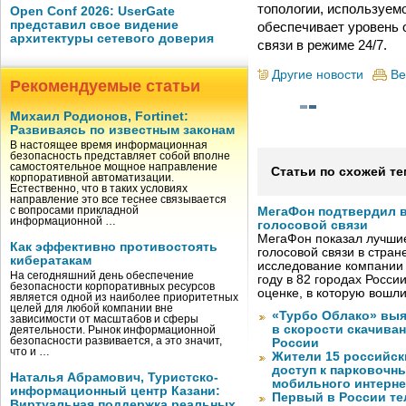
топологии, используем
Open Conf 2026: UserGate
представил свое видение
обеспечивает уровень 
архитектуры сетевого доверия
связи в режиме 24/7.
Другие новости
Ве
Рекомендуемые статьи
Михаил Родионов, Fortinet:
Развиваясь по известным законам
В настоящее время информационная
безопасность представляет собой вполне
самостоятельное мощное направление
Статьи по схожей те
корпоративной автоматизации.
Естественно, что в таких условиях
направление это все теснее связывается
с вопросами прикладной
МегаФон подтвердил в
информационной …
голосовой связи
МегаФон показал лучшие
Как эффективно противостоять
голосовой связи в стран
кибератакам
исследование компании
На сегодняшний день обеспечение
году в 82 городах Росси
безопасности корпоративных ресурсов
оценке, в которую вошл
является одной из наиболее приоритетных
целей для любой компании вне
«Турбо Облако» выя
зависимости от масштабов и сферы
в скорости скачива
деятельности. Рынок информационной
безопасности развивается, а это значит,
России
что и …
Жители 15 российск
доступ к парковочн
Наталья Абрамович, Туристско-
мобильного интерне
информационный центр Казани:
Первый в России те
Виртуальная поддержка реальных