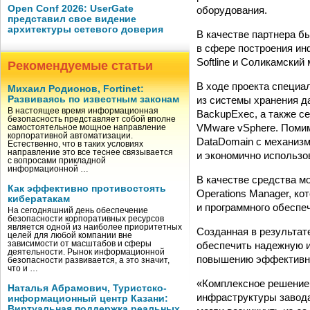
Open Conf 2026: UserGate
оборудования.
представил свое видение
архитектуры сетевого доверия
В качестве партнера б
в сфере построения ин
Softline и Соликамский
Рекомендуемые статьи
В ходе проекта специа
Михаил Родионов, Fortinet:
из системы хранения д
Развиваясь по известным законам
В настоящее время информационная
BackupExec, а также с
безопасность представляет собой вполне
VMware vSphere. Помим
самостоятельное мощное направление
корпоративной автоматизации.
DataDomain с механиз
Естественно, что в таких условиях
направление это все теснее связывается
и экономично использо
с вопросами прикладной
информационной …
В качестве средства м
Как эффективно противостоять
Operations Manager, к
кибератакам
и программного обеспе
На сегодняшний день обеспечение
безопасности корпоративных ресурсов
является одной из наиболее приоритетных
Созданная в результат
целей для любой компании вне
обеспечить надежную и
зависимости от масштабов и сферы
деятельности. Рынок информационной
повышению эффективно
безопасности развивается, а это значит,
что и …
«Комплексное решение,
Наталья Абрамович, Туристско-
инфраструктуры завода
информационный центр Казани:
Виртуальная поддержка реальных