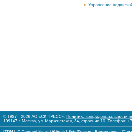
Управление подписко
© 1997—2026 АО «СК ПРЕСС».
Политика конфиденциальности п
109147 г. Москва, ул. Марксистская, 34, строение 10. Телефон: +7
ITRN
|
IT Channel News
|
itWeek
|
Byte/Россия
|
Бестселлеры IT-ры