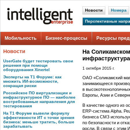
Новости
Номера
Перспективные напр
Мобильность
Бизнес-процессы
Ресурсы пред
Новости
На Соликамском
инфраструктура
UserGate будет тестировать свои
решения при помощи
1 октября 2015 г.
оборудования Xinertel
Эксперты на Т1 Форуме: как
ОАО «Соликамский маг
множить ИИ-возможности,
занимающееся производ
сокращая риски
в высокотехнологичных
Российское ПО виртуализации и
Европы, Азии и Северн
инфраструктурное ПО — наиболее
востребованные направления для
В качестве одного из 
тестирования
ERP-система Alpha. Ре
На Т1 Форуме вывели формулу
бизнеса СМЗ используе
эффективности ИТ с точки зрения
бизнеса: меньше тратить, больше
по безопасности и отка
зарабатывать
росли. В связи с этим