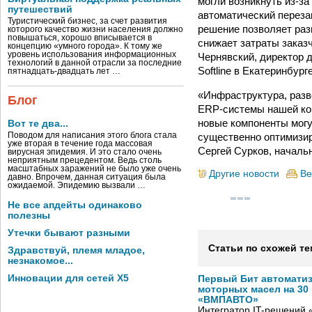
могли возникнуть из-з
путешествий
автоматический переза
Туристический бизнес, за счет развития
решение позволяет раз
которого качество жизни населения должно
повышаться, хорошо вписывается в
снижает затраты заказ
концепцию «умного города». К тому же
уровень использования информационных
Чернявский, директор 
технологий в данной отрасли за последние
Softline в Екатеринбурге
пятнадцать-двадцать лет …
«Инфраструктура, разв
Блог
ERP-системы нашей ко
новые компоненты могу
Вот те два...
существенно оптимизир
Поводом для написания этого блога стала
уже вторая в течение года массовая
Сергей Сурков, началь
вирусная эпидемия. И это стало очень
неприятным прецедентом. Ведь столь
масштабных заражений не было уже очень
Другие новости
Ве
давно. Впрочем, данная ситуация была
ожидаемой. Эпидемию вызвали …
Не все апдейты одинаково
полезны
Утечки бывают разными
Статьи по схожей те
Здравствуй, племя младое,
незнакомое...
Инновации для сетей X5
Первый Бит автомати
моторных масел на 30
«ВМПАВТО»
Интегратор IT-решений