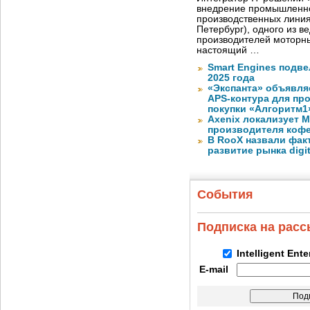
внедрение промышленно
производственных лини
Петербург), одного из в
производителей моторны
настоящий …
Smart Engines подве
2025 года
«Экспанта» объявля
APS-контура для пр
покупки «Алгоритм1
Axenix локализует 
производителя коф
В RooX назвали фак
развитие рынка digita
События
Подписка на рас
Intelligent Ent
E-mail