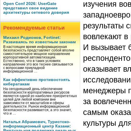
изучения во
Open Conf 2026: UserGate
представил свое видение
западноевро
архитектуры сетевого доверия
результаты с
Рекомендуемые статьи
вовлекают в 
Михаил Родионов, Fortinet:
Развиваясь по известным законам
И вызывает б
В настоящее время информационная
безопасность представляет собой вполне
самостоятельное мощное направление
респонденто
корпоративной автоматизации.
Естественно, что в таких условиях
направление это все теснее связывается
оказывает в
с вопросами прикладной
информационной …
исследование
Как эффективно противостоять
кибератакам
менеджеры п
На сегодняшний день обеспечение
безопасности корпоративных ресурсов
является одной из наиболее приоритетных
за вовлеченн
целей для любой компании вне
зависимости от масштабов и сферы
деятельности. Рынок информационной
самым оказа
безопасности развивается, а это значит,
что и …
культуры дл
Наталья Абрамович, Туристско-
информационный центр Казани:
Виртуальная поддержка реальных