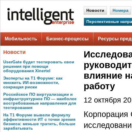
Новости
Номера
Перспективные напр
Мобильность
Бизнес-процессы
Ресурсы пред
Новости
Исследован
UserGate будет тестировать свои
руководит
решения при помощи
оборудования Xinertel
влияние н
Эксперты на Т1 Форуме: как
множить ИИ-возможности,
работу
сокращая риски
Российское ПО виртуализации и
12 октября 201
инфраструктурное ПО — наиболее
востребованные направления для
тестирования
Корпорация 
На Т1 Форуме вывели формулу
эффективности ИТ с точки зрения
исследования
бизнеса: меньше тратить, больше
зарабатывать