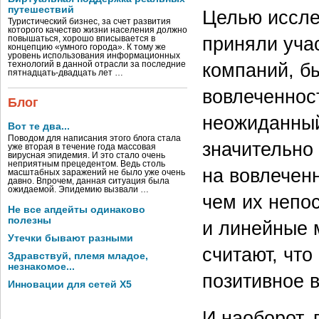
путешествий
Целью исслед
Туристический бизнес, за счет развития
которого качество жизни населения должно
приняли уча
повышаться, хорошо вписывается в
концепцию «умного города». К тому же
уровень использования информационных
компаний, б
технологий в данной отрасли за последние
пятнадцать-двадцать лет …
вовлеченнос
Блог
неожиданный
Вот те два...
Поводом для написания этого блога стала
значительно
уже вторая в течение года массовая
вирусная эпидемия. И это стало очень
неприятным прецедентом. Ведь столь
на вовлечен
масштабных заражений не было уже очень
давно. Впрочем, данная ситуация была
ожидаемой. Эпидемию вызвали …
чем их непо
Не все апдейты одинаково
полезны
и линейные 
Утечки бывают разными
считают, чт
Здравствуй, племя младое,
незнакомое...
позитивное 
Инновации для сетей X5
И наоборот,