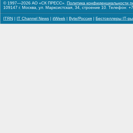
© 1997—2026 АО «СК ПРЕСС».
Политика конфиденциальности п
109147 г. Москва, ул. Марксистская, 34, строение 10. Телефон: +7
ITRN
|
IT Channel News
|
itWeek
|
Byte/Россия
|
Бестселлеры IT-ры