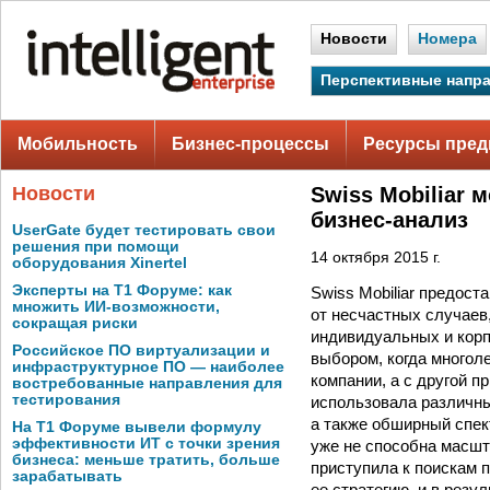
Новости
Номера
Перспективные напр
Мобильность
Бизнес-процессы
Ресурсы пред
Новости
Swiss Mobiliar 
бизнес-анализ
UserGate будет тестировать свои
решения при помощи
14 октября 2015 г.
оборудования Xinertel
Эксперты на Т1 Форуме: как
Swiss Mobiliar предост
множить ИИ-возможности,
от несчастных случаев
сокращая риски
индивидуальных и корп
Российское ПО виртуализации и
выбором, когда многол
инфраструктурное ПО — наиболее
компании, а с другой 
востребованные направления для
тестирования
использовала различны
а также обширный спе
На Т1 Форуме вывели формулу
эффективности ИТ с точки зрения
уже не способна масшт
бизнеса: меньше тратить, больше
приступила к поискам 
зарабатывать
ее стратегию, и в резу