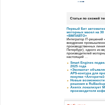
Статьи по схожей те
Первый Бит автомати
моторных масел на 30
«ВМПАВТО»
Интегратор IT-решений
внедрение промышленно
производственных лини
Петербург), одного из в
производителей моторны
настоящий …
Smart Engines подве
2025 года
«Экспанта» объявля
APS-контура для пр
покупки «Алгоритм1
Новые возможности
решения в RuBackup
Axenix локализует 
производителя коф