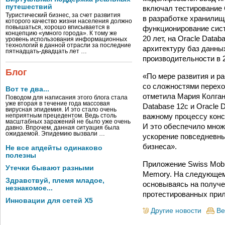
путешествий
включал тестирование 
Туристический бизнес, за счет развития
в разработке хранилищ
которого качество жизни населения должно
функционирование сист
повышаться, хорошо вписывается в
концепцию «умного города». К тому же
20 лет, на Oracle Data
уровень использования информационных
технологий в данной отрасли за последние
архитектуру баз данны
пятнадцать-двадцать лет …
производительности в 2
Блог
«По мере развития и ра
со сложностями перех
Вот те два...
отметила Мария Колган 
Поводом для написания этого блога стала
уже вторая в течение года массовая
Database 12c и Oracle 
вирусная эпидемия. И это стало очень
важному процессу конс
неприятным прецедентом. Ведь столь
масштабных заражений не было уже очень
И это обеспечило мно
давно. Впрочем, данная ситуация была
ожидаемой. Эпидемию вызвали …
ускорение повседневны
бизнеса».
Не все апдейты одинаково
полезны
Приложение Swiss Mobil
Утечки бывают разными
Memory. На следующем 
Здравствуй, племя младое,
основываясь на получе
незнакомое...
протестированных при
Инновации для сетей X5
Другие новости
Ве