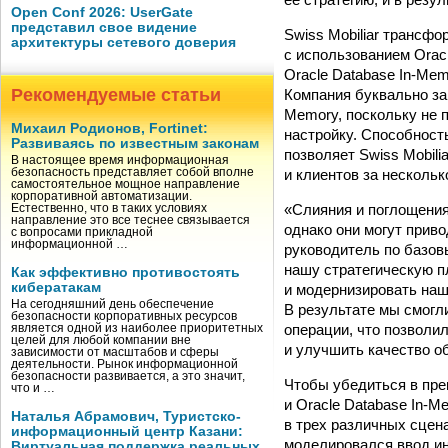
Open Conf 2026: UserGate
представил свое видение
Swiss Mobiliar трансф
архитектуры сетевого доверия
с использованием Orac
Oracle Database In-Me
Рекомендуемые статьи
Компания буквально за
Memory, поскольку не 
Михаил Родионов, Fortinet:
настройку. Способност
Развиваясь по известным законам
позволяет Swiss Mobil
В настоящее время информационная
и клиентов за нескольк
безопасность представляет собой вполне
самостоятельное мощное направление
корпоративной автоматизации.
«Слияния и поглощения
Естественно, что в таких условиях
направление это все теснее связывается
однако они могут прив
с вопросами прикладной
информационной …
руководитель по базов
нашу стратегическую п
Как эффективно противостоять
кибератакам
и модернизировать наш
На сегодняшний день обеспечение
В результате мы смогл
безопасности корпоративных ресурсов
операции, что позволи
является одной из наиболее приоритетных
целей для любой компании вне
и улучшить качество о
зависимости от масштабов и сферы
деятельности. Рынок информационной
безопасности развивается, а это значит,
Чтобы убедиться в пре
что и …
и Oracle Database In-M
Наталья Абрамович, Туристско-
в трех различных сцен
информационный центр Казани:
моделировался ввод ин
Виртуальная поддержка реальных