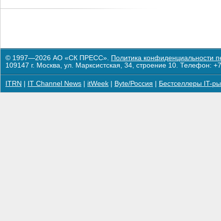
© 1997—2026 АО «СК ПРЕСС».
Политика конфиденциальности п
109147 г. Москва, ул. Марксистская, 34, строение 10. Телефон: +7
ITRN
|
IT Channel News
|
itWeek
|
Byte/Россия
|
Бестселлеры IT-ры