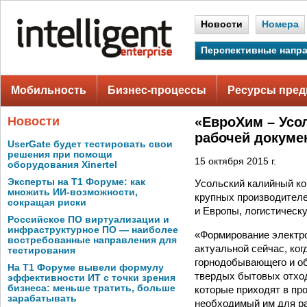
Новости
Номера
Перспективные напр
Мобильность
Бизнес-процессы
Ресурсы пред
Новости
«ЕвроХим – Усо
рабочей докуме
UserGate будет тестировать свои
решения при помощи
15 октября 2015 г.
оборудования Xinertel
Эксперты на Т1 Форуме: как
Усольский калийный к
множить ИИ-возможности,
крупных производителе
сокращая риски
и Европы, логистическ
Российское ПО виртуализации и
инфраструктурное ПО — наиболее
«Формирование электро
востребованные направления для
актуальной сейчас, ко
тестирования
горнодобывающего и об
На Т1 Форуме вывели формулу
твердых бытовых отход
эффективности ИТ с точки зрения
бизнеса: меньше тратить, больше
которые приходят в пр
зарабатывать
необходимый им для ра