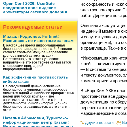
Open Conf 2026: UserGate
их сохранность и искл
представил свое видение
электронного архива С
архитектуры сетевого доверия
работ Дирекции по ст
Опытная эксплуатация 
Рекомендуемые статьи
на данный момент в си
и сопутствующая доку
Михаил Родионов, Fortinet:
Развиваясь по известным законам
организациями), что со
В настоящее время информационная
в хранилище. Также в 
безопасность представляет собой вполне
самостоятельное мощное направление
корпоративной автоматизации.
«Информация хранится 
Естественно, что в таких условиях
направление это все теснее связывается
к ней, — комментирует
с вопросами прикладной
— В системе также реа
информационной …
и тексту документов, 
Как эффективно противостоять
комментариев и просмо
кибератакам
На сегодняшний день обеспечение
безопасности корпоративных ресурсов
В «ЕвроХим-УКК» план
является одной из наиболее приоритетных
пространстве все доку
целей для любой компании вне
зависимости от масштабов и сферы
документация по обору
деятельности. Рынок информационной
безопасности развивается, а это значит,
перенести в хранилище
что и …
маркшейдерские и орг
Наталья Абрамович, Туристско-
информационный центр Казани:
Другие новости
Ве
Виртуальная поддержка реальных