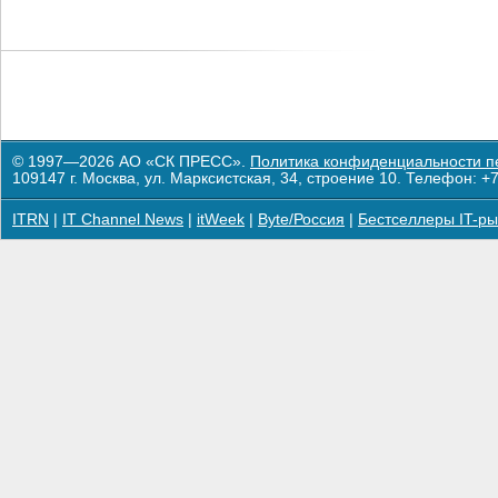
© 1997—2026 АО «СК ПРЕСС».
Политика конфиденциальности п
109147 г. Москва, ул. Марксистская, 34, строение 10. Телефон: +7
ITRN
|
IT Channel News
|
itWeek
|
Byte/Россия
|
Бестселлеры IT-ры