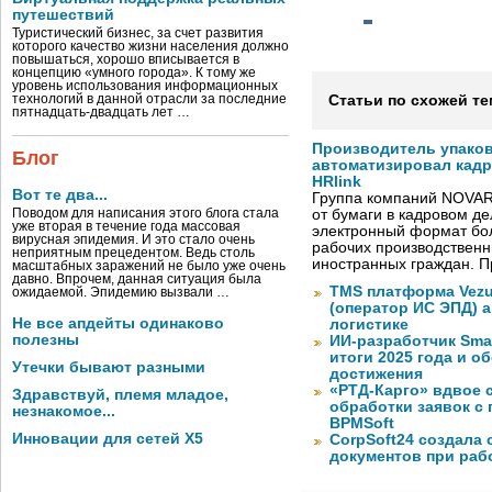
путешествий
Туристический бизнес, за счет развития
которого качество жизни населения должно
повышаться, хорошо вписывается в
концепцию «умного города». К тому же
уровень использования информационных
технологий в данной отрасли за последние
Статьи по схожей те
пятнадцать-двадцать лет …
Производитель упако
Блог
автоматизировал кад
HRlink
Вот те два...
Группа компаний NOVAR
Поводом для написания этого блога стала
от бумаги в кадровом д
уже вторая в течение года массовая
электронный формат бол
вирусная эпидемия. И это стало очень
рабочих производствен
неприятным прецедентом. Ведь столь
иностранных граждан. П
масштабных заражений не было уже очень
давно. Впрочем, данная ситуация была
TMS платформа Vezu
ожидаемой. Эпидемию вызвали …
(оператор ИС ЭПД) 
Не все апдейты одинаково
логистике
полезны
ИИ-разработчик Sma
итоги 2025 года и 
Утечки бывают разными
достижения
«РТД-Карго» вдвое 
Здравствуй, племя младое,
обработки заявок с
незнакомое...
BPMSoft
Инновации для сетей X5
CorpSoft24 создала
документов при раб