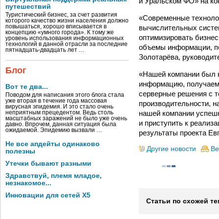
и Уральском ФО» на кон
путешествий
Туристический бизнес, за счет развития
«Современные техноло
которого качество жизни населения должно
вычислительных систем
повышаться, хорошо вписывается в
концепцию «умного города». К тому же
оптимизировать бизнес
уровень использования информационных
технологий в данной отрасли за последние
объемы информации, по
пятнадцать-двадцать лет …
Золотарёва, руководите
Блог
«Нашей компании был 
информацию, получаему
Вот те два...
серверные решения с т
Поводом для написания этого блога стала
уже вторая в течение года массовая
производительности, н
вирусная эпидемия. И это стало очень
нашей компании успешн
неприятным прецедентом. Ведь столь
масштабных заражений не было уже очень
и приступить к реализ
давно. Впрочем, данная ситуация была
ожидаемой. Эпидемию вызвали …
результаты проекта Ев
Не все апдейты одинаково
Другие новости
Ве
полезны
Утечки бывают разными
Здравствуй, племя младое,
незнакомое...
Инновации для сетей X5
Статьи по схожей те