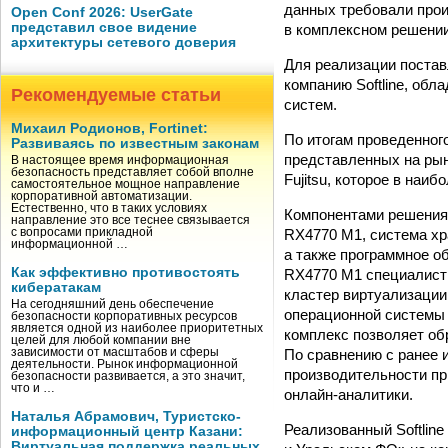
данных требовали про
Open Conf 2026: UserGate
представил свое видение
в комплексном решени
архитектуры сетевого доверия
Для реализации постав
компанию Softline, о
Рекомендуемые статьи
систем.
Михаил Родионов, Fortinet:
По итогам проведенного
Развиваясь по известным законам
представленных на рын
В настоящее время информационная
безопасность представляет собой вполне
Fujitsu, которое в на
самостоятельное мощное направление
корпоративной автоматизации.
Естественно, что в таких условиях
Компонентами решения 
направление это все теснее связывается
RX4770 M1, система хр
с вопросами прикладной
информационной …
а также программное об
Как эффективно противостоять
RX4770 M1 специалисты
кибератакам
кластер виртуализации
На сегодняшний день обеспечение
операционной системы 
безопасности корпоративных ресурсов
является одной из наиболее приоритетных
комплекс позволяет об
целей для любой компании вне
По сравнению с ранее
зависимости от масштабов и сферы
деятельности. Рынок информационной
производительности пр
безопасности развивается, а это значит,
что и …
онлайн-аналитики.
Наталья Абрамович, Туристско-
Реализованный Softlin
информационный центр Казани:
Виртуальная поддержка реальных