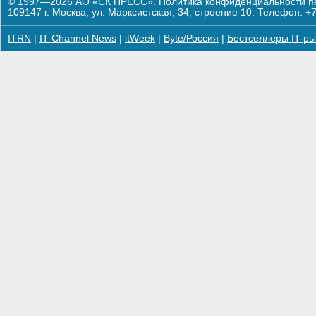
© 1997—2026 АО «СК ПРЕСС».
Политика конфиденциальности п
109147 г. Москва, ул. Марксистская, 34, строение 10. Телефон: +7
ITRN
|
IT Channel News
|
itWeek
|
Byte/Россия
|
Бестселлеры IT-ры