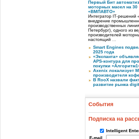
Первый Бит автомати
моторных масел на 30
«ВМПАВТО»
Интегратор IT-решений
внедрение промышленно
производственных лини
Петербург), одного из в
производителей моторны
настоящий …
Smart Engines подве
2025 года
«Экспанта» объявля
APS-контура для пр
покупки «Алгоритм1
Axenix локализует 
производителя коф
В RooX назвали фак
развитие рынка digita
События
Подписка на рас
Intelligent Ent
E-mail