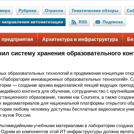
мера
Рубрики
Отрасли
Тематические обзоры
Со
 направления автоматизации
RSS
Подписка
 предприятия
Архитектура и инфраструктура
Бе
ил систему хранения образовательного кон
.
вых образовательных технологий и продвижения концепции отк
«Лаборатория инновационных образовательных технологий». 
тории — создание архива видеозаписей лекций ведущих препод
медийного контента для обучения, сотрудничество с крупнейш
танционного образование, такими как Coursera, а также создан
 видеоматериалов для национальной платформы открытого обр
атории любому человеку доступны бесплатные видеозаписи ун
х вузов России.
ультимедийными учебными материалами в лаборатории создана
 Одним из компонентов этой ИТ-инфраструктуры должна являт