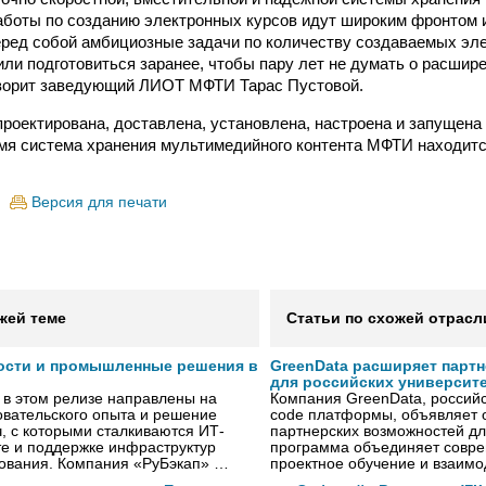
работы по созданию электронных курсов идут широким фронтом 
еред собой амбициозные задачи по количеству создаваемых эле
ли подготовиться заранее, чтобы пару лет не думать о расшир
оворит заведующий ЛИОТ МФТИ Тарас Пустовой.
роектирована, доставлена, установлена, настроена и запущена 
мя система хранения мультимедийного контента МФТИ находит
Версия для печати
жей теме
Статьи по схожей отрасл
ости и промышленные решения в
GreenData расширяет парт
для российских университ
 в этом релизе направлены на
Компания GreenData, российс
овательского опыта и решение
code платформы, объявляет 
, с которыми сталкиваются ИТ-
партнерских возможностей дл
е и поддержке инфраструктур
программа объединяет совре
рования. Компания «РуБэкап» …
проектное обучение и взаимо