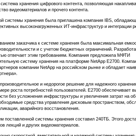
система хранения цифрового контента, позволяющая накаплива
тво видеоматериалов и прочего контента.
ой системы хранения была приглашена компания IBS, обладаю
ективных высоконагруженных ИТ-инфраструктур и интеграции 
анием заказчика к системе хранения была максимальная емкос
изводительности и с учетом бюджетных ограничений. Разработ
тью отвечает этим требованиям. Компания предложила МФТИ
тельную систему хранения на платформе NetApp E2700. Компа
артнеров компании NetApp на российском рынке и обладает на
ртнера».
производительное и недорогое решение для надежного хранени
мере роста потребностей пользователей. E2700 обеспечивает в
сти без усложнения инфраструктуры и увеличения затрат на о
обходимые средства управления дисковым пространством, обс
пликации, аварийного восстановления.
 поставленной системы хранения составил 240ТБ. Этого доста
сов лекций и других видеоматериалов.
очно скоростной, вместительной и надежной системы хранения