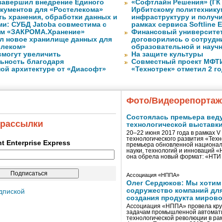
завершил внедрение Единого
«Софтлайн Решения» (ГК S
кументов для «Ростелекома»
Ирбитскому политехнику
ь хранения, обработки данных и
инфраструктуру и получ
ми: СУБД Jatoba совместима с
рамках сервиса Softline E
ем «ЗАКРОМА.Хранение»
Финансовый университет
л новое хранилище данных для
договорились о сотрудн
елеком»
образовательной и науч
смогут увеличить
На защите культуры
ьность благодаря
Совместный проект МФТИ 
ой архитектуре от «Диасофт»
«Технотрек» отметил 2 г
Фото/Видеорепорта
Состоялась премьера вед
 рассылки
технологической выставк
20–22 июня 2017 года в рамках 
технологического развития «Тех
ent Enterprise Express
премьера обновленной национал
науки, технологий и инноваций 
она обрела новый формат: «НТ
Ассоциация «НППА»
Олег Сердюков: Мы хотим
содружество компаний дл
дпиской
создания продукта мирово
Ассоциация «НППА» провела кру
задачам промышленной автомати
технологической революции в ра