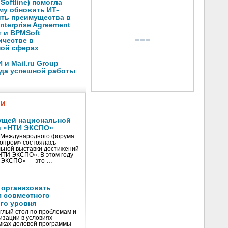
oftline) помогла
му обновить ИТ-
ить преимущества в
nterprise Agreement
 и BPMSoft
ичестве в
ной сферах
и Mail.ru Group
ода успешной работы
жи
ущей национальной
и «НТИ ЭКСПО»
V Международного форума
нопром» состоялась
ьной выставки достижений
«НТИ ЭКСПО». В этом году
И ЭКСПО» — это …
 организовать
я совместного
го уровня
глый стол по проблемам и
зации в условиях
мках деловой программы