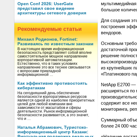
мультимедийная 
Open Conf 2026: UserGate
представил свое видение
большое количес
архитектуры сетевого доверия
Для создания эт
построения эфф
Рекомендуемые статьи
вендоров.
Михаил Родионов, Fortinet:
Основным требов
Развиваясь по известным законам
достаточной про
В настоящее время информационная
безопасность представляет собой вполне
решение полнос
самостоятельное мощное направление
корпоративной автоматизации.
высокопроизводи
Естественно, что в таких условиях
из крупнейших п
направление это все теснее связывается
с вопросами прикладной
«Платинового па
информационной …
Как эффективно противостоять
NetApp E2700 — 
кибератакам
расширяться по 
На сегодняшний день обеспечение
производительно
безопасности корпоративных ресурсов
является одной из наиболее приоритетных
содержит все не
целей для любой компании вне
зависимости от масштабов и сферы
мониторинга, ре
деятельности. Рынок информационной
безопасности развивается, а это значит,
что и …
Суммарный объем
более 24 000 ча
Наталья Абрамович, Туристско-
информационный центр Казани:
«Наличие достат
Виртуальная поддержка реальных