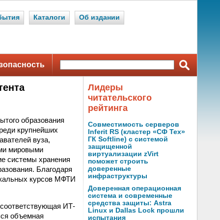
бытия
Каталоги
Об издании
зопасность
тента
Лидеры
читательского
рейтинга
рытого образования
Совместимость серверов
Среди крупнейших
Inferit RS (кластер «СФ Тех»
авателей вуза,
ГК Softline) с системой
защищенной
ими мировыми
виртуализации zVirt
ие системы хранения
поможет строить
азования. Благодаря
доверенные
инфраструктуры
икальных курсов МФТИ
Доверенная операционная
система и современные
средства защиты: Astra
 соответствующая ИТ-
Linux и Dallas Lock прошли
ься объемная
испытания