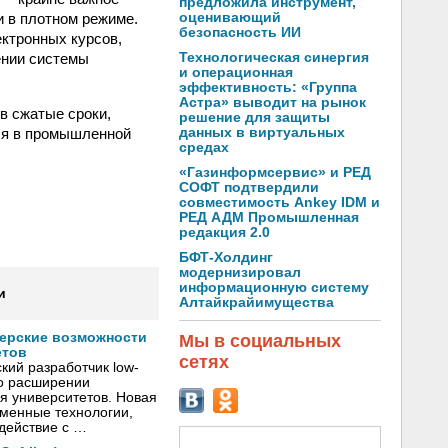
предложила инструмент,
и в плотном режиме.
оценивающий
безопасность ИИ
ктронных курсов,
ении системы
Технологическая синергия
и операционная
эффективность: «Группа
Астра» выводит на рынок
в сжатые сроки,
решение для защиты
ся в промышленной
данных в виртуальных
средах
«Газинформсервис» и РЕД
СОФТ подтвердили
совместимость Ankey IDM и
РЕД АДМ Промышленная
редакция 2.0
БФТ-Холдинг
модернизировал
информационную систему
и
Алтайкрайимущества
нерские возможности
Мы в социальных
етов
сетях
кий разработчик low-
о расширении
я университетов. Новая
менные технологии,
действие с …