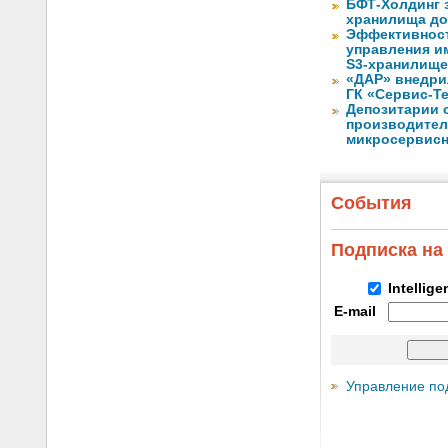
БФТ-Холдинг 
хранилища до
Эффективност
управления и
S3-хранилищ
«ДАР» внедри
ГК «Сервис-Т
Депозитарии 
производител
микросервисн
События
Подписка на
Intellig
E-mail
Управление по