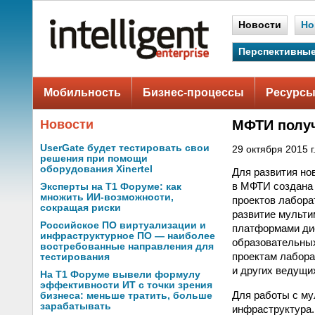
Новости
Но
Перспективные
Мобильность
Бизнес-процессы
Ресурсы
Новости
МФТИ получ
UserGate будет тестировать свои
29 октября 2015 г
решения при помощи
оборудования Xinertel
Для развития но
в МФТИ создана 
Эксперты на Т1 Форуме: как
множить ИИ-возможности,
проектов лабора
сокращая риски
развитие мульти
Российское ПО виртуализации и
платформами дис
инфраструктурное ПО — наиболее
образовательных
востребованные направления для
проектам лабор
тестирования
и других ведущи
На Т1 Форуме вывели формулу
эффективности ИТ с точки зрения
Для работы с м
бизнеса: меньше тратить, больше
зарабатывать
инфраструктура.