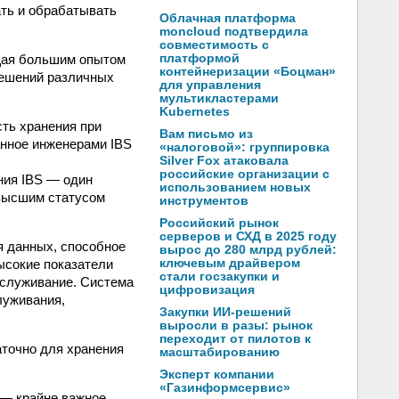
ть и обрабатывать
Облачная платформа
moncloud подтвердила
совместимость с
щая большим опытом
платформой
контейнеризации «Боцман»
решений различных
для управления
мультикластерами
Kubernetes
ть хранения при
Вам письмо из
анное инженерами IBS
«налоговой»: группировка
Silver Fox атаковала
российские организации с
ния IBS — один
использованием новых
ивысшим статусом
инструментов
Российский рынок
серверов и СХД в 2025 году
я данных, способное
вырос до 280 млрд рублей:
ысокие показатели
ключевым драйвером
стали госзакупки и
бслуживание. Система
цифровизация
луживания,
Закупки ИИ-решений
выросли в разы: рынок
переходит от пилотов к
точно для хранения
масштабированию
Эксперт компании
«Газинформсервис»
 — крайне важное