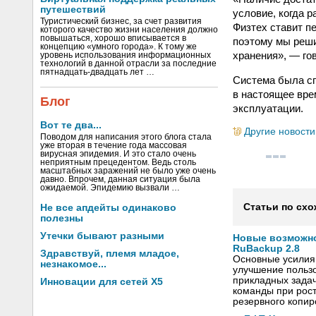
путешествий
условие, когда 
Туристический бизнес, за счет развития
Физтех ставит п
которого качество жизни населения должно
повышаться, хорошо вписывается в
поэтому мы реши
концепцию «умного города». К тому же
хранения», — г
уровень использования информационных
технологий в данной отрасли за последние
пятнадцать-двадцать лет …
Система была сп
в настоящее вре
Блог
эксплуатации.
Вот те два...
Другие новости
Поводом для написания этого блога стала
уже вторая в течение года массовая
вирусная эпидемия. И это стало очень
неприятным прецедентом. Ведь столь
масштабных заражений не было уже очень
давно. Впрочем, данная ситуация была
ожидаемой. Эпидемию вызвали …
Статьи по схо
Не все апдейты одинаково
полезны
Утечки бывают разными
Новые возможн
RuBackup 2.8
Здравствуй, племя младое,
Основные усилия
незнакомое...
улучшение польз
прикладных задач
Инновации для сетей X5
команды при рост
резервного копи