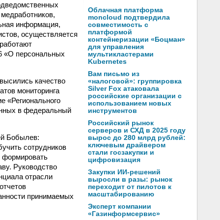
подведомственных
Облачная платформа
 медработников,
moncloud подтвердила
ьная информация,
совместимость с
платформой
истов, осуществляется
контейнеризации «Боцман»
 работают
для управления
06 «О персональных
мультикластерами
Kubernetes
Вам письмо из
овысились качество
«налоговой»: группировка
Silver Fox атаковала
татов мониторинга
российские организации с
ие «Регионального
использованием новых
анных в федеральный
инструментов
Российский рынок
серверов и СХД в 2025 году
ей Бобылев:
вырос до 280 млрд рублей:
ключевым драйвером
бучить сотрудников
стали госзакупки и
, формировать
цифровизация
аву. Руководство
Закупки ИИ-решений
нциала отрасли
выросли в разы: рынок
 отчетов
переходит от пилотов к
масштабированию
ванности принимаемых
Эксперт компании
«Газинформсервис»