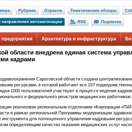
мера
Рубрики
Отрасли
Тематические обзоры
Со
 направления автоматизации
RSS
Подписка
 предприятия
Архитектура и инфраструктура
Бе
кой области внедрена единая система управ
ими кадрами
здравоохранения Саратовской области создана централизованн
овыми ресурсами, в которой работают все 157 подведомственн
ядка 1000 пользователей участвуют в процессе ведения кадров
гионального и федерального регистров медицинских работников.
изации реализован региональным отделением «Корпорации «П
асти в рамках региональной Программы модернизации здравоох
 инструмента для полноценного управления кадровыми ресурса
огом определяющим качество оказания медицинских услуг насе