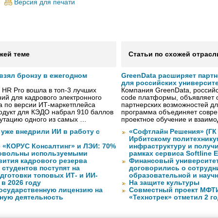
Версия для печати
жей теме
Статьи по схожей отрасл
 взял бронзу в ежегодном
GreenData расширяет парт
для российских университ
 HR Pro вошла в топ-3 лучших
Компания GreenData, российс
ий для кадрового электронного
code платформы, объявляет 
а по версии ИТ-маркетплейса
партнерских возможностей дл
одукт для КЭДО набрал 910 баллов
программа объединяет совре
путацию одного из самых …
проектное обучение и взаимо
 уже внедрили ИИ в работу с
«Софтлайн Решения» (ГК S
Ирбитскому политехнику
 «КОРУС Консалтинг» и ЛЭИ: 70%
инфраструктуру и получ
довольны используемыми
рамках сервиса Softline E
вития кадрового резерва
Финансовый университет
. студентов поступят на
договорились о сотрудн
дготовки топовых ИТ- и ИИ-
образовательной и науч
в 2026 году
На защите культуры
государственную лицензию на
Совместный проект МФТИ 
ную деятельность
«Технотрек» отметил 2 г