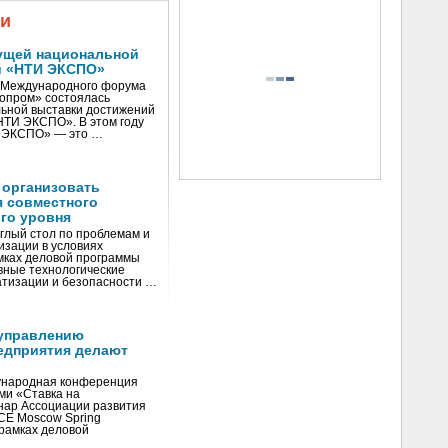
жи
ущей национальной
и «НТИ ЭКСПО»
V Международного форума
нопром» состоялась
ьной выставки достижений
«НТИ ЭКСПО». В этом году
И ЭКСПО» — это …
 организовать
я совместного
го уровня
глый стол по проблемам и
зации в условиях
мках деловой программы
вные технологические
тизации и безопасности …
управлению
едприятия делают
ународная конференция
ми «Ставка на
инар Ассоциации развития
CE Moscow Spring
рамках деловой