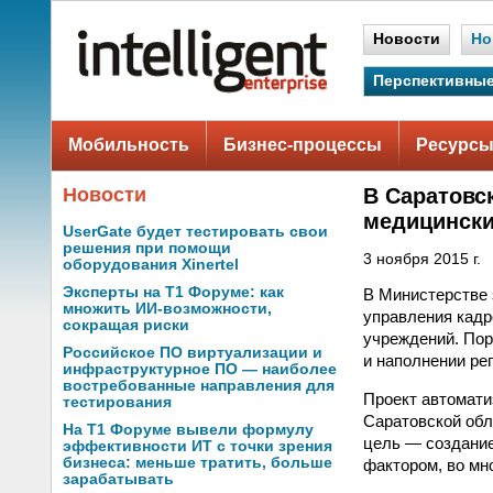
Новости
Но
Перспективные
Мобильность
Бизнес-процессы
Ресурсы
Новости
В Саратовс
медицинск
UserGate будет тестировать свои
решения при помощи
3 ноября 2015 г.
оборудования Xinertel
Эксперты на Т1 Форуме: как
В Министерстве 
множить ИИ-возможности,
управления кадр
сокращая риски
учреждений. Пор
Российское ПО виртуализации и
и наполнении ре
инфраструктурное ПО — наиболее
востребованные направления для
Проект автомат
тестирования
Саратовской обл
На Т1 Форуме вывели формулу
цель — создание
эффективности ИТ с точки зрения
бизнеса: меньше тратить, больше
фактором, во мн
зарабатывать