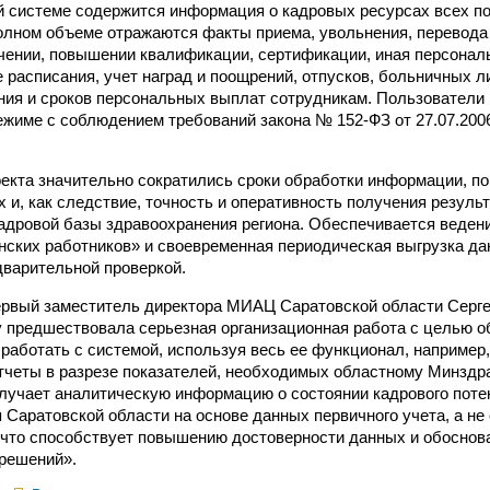
й системе содержится информация о кадровых ресурсах всех 
олном объеме отражаются факты приема, увольнения, перевода
чении, повышении квалификации, сертификации, иная персонал
 расписания, учет наград и поощрений, отпусков, больничных л
ния и сроков персональных выплат сотрудникам. Пользователи
жиме с соблюдением требований закона № 152-ФЗ от 27.07.20
оекта значительно сократились сроки обработки информации, п
х и, как следствие, точность и оперативность получения резуль
кадровой базы здравоохранения региона. Обеспечивается веден
нских работников» и своевременная периодическая выгрузка д
едварительной проверкой.
ервый заместитель директора МИАЦ Саратовской области Серг
 предшествовала серьезная организационная работа с целью о
работать с системой, используя весь ее функционал, например
тчеты в разрезе показателей, необходимых областному Минздр
лучает аналитическую информацию о состоянии кадрового поте
 Саратовской области на основе данных первичного учета, а не
 что способствует повышению достоверности данных и обосно
решений».