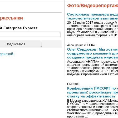
Фото/Видеорепорта
Состоялась премьера вед
 рассылки
технологической выставк
20–22 июня 2017 года в рамках 
технологического развития «Тех
ent Enterprise Express
премьера обновленной национал
науки, технологий и инноваций 
она обрела новый формат: «НТ
Ассоциация «НППА»
Олег Сердюков: Мы хотим
содружество компаний дл
дпиской
создания продукта мирово
Ассоциация «НППА» провела кру
задачам промышленной автомати
технологической революции в ра
Форума «Технопром»-2017. Осно
подходы к промышленной автома
ПМСОФТ
Конференция ПМСОФТ по 
проектами: российские пр
ставку на эффективность
В Москве завершилась XVI Межд
ПМСОФТ по управлению проекта
эффективность» и II бизнес-сем
стоимостного инжиниринга — AA
Workshop — 2017, проводимый в 
программы …