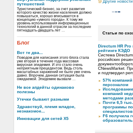
Другие новости
путешествий
Туристический бизнес, за счет развития
которого качество жизни населения должно
повышаться, хорошо вписывается в
концепцию «умного города». К тому же
уровень использования информационных
технологий в данной отрасли за последние
пятнадцать-двадцать лет …
Статьи по схо
Блог
Directum HR Pro
рейтинге КЭДО
Вот те два...
Система Directum
Поводом для написания этого блога стала
российских решен
уже вторая в течение года массовая
документооборот
вирусная эпидемия. И это стало очень
CNewsMarket. Пр
неприятным прецедентом. Ведь столь
масштабных заражений не было уже очень
и подтвердил ре
давно. Впрочем, данная ситуация была
ожидаемой. Эпидемию вызвали …
57% компаний
персоналом
Не все апдейты одинаково
Исследование
полезны
компаний не
методами раз
Утечки бывают разными
Почти 6,5 тыс
Здравствуй, племя младое,
программы по
незнакомое...
специалистов 
F6 получила 
Инновации для сетей X5
образователь