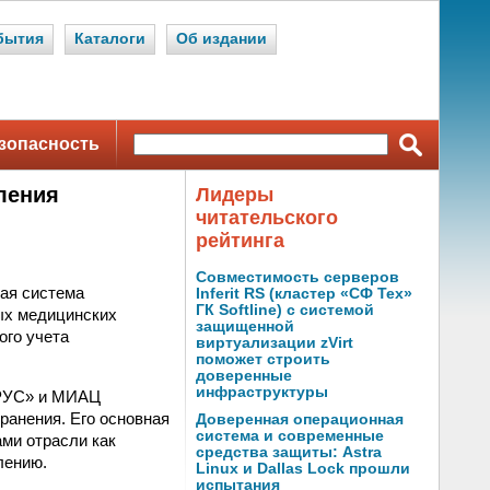
бытия
Каталоги
Об издании
зопасность
ления
Лидеры
читательского
рейтинга
Совместимость серверов
ая система
Inferit RS (кластер «СФ Тех»
ГК Softline) с системой
ых медицинских
защищенной
ого учета
виртуализации zVirt
поможет строить
доверенные
инфраструктуры
АРУС» и МИАЦ
ранения. Его основная
Доверенная операционная
система и современные
ми отрасли как
средства защиты: Astra
лению.
Linux и Dallas Lock прошли
испытания