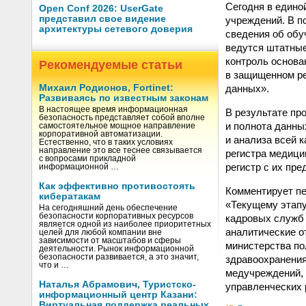
Сегодня в едино
Open Conf 2026: UserGate
представил свое видение
учреждений. В п
архитектуры сетевого доверия
сведения об обу
ведутся штатные
контроль основа
Рекомендуемые статьи
в защищенном ре
данных».
Михаил Родионов, Fortinet:
Развиваясь по известным законам
В настоящее время информационная
В результате пр
безопасность представляет собой вполне
и полнота данны
самостоятельное мощное направление
корпоративной автоматизации.
и анализа всей 
Естественно, что в таких условиях
направление это все теснее связывается
регистра медици
с вопросами прикладной
регистр с их пр
информационной …
Как эффективно противостоять
Комментирует п
кибератакам
«Текущему этапу
На сегодняшний день обеспечение
безопасности корпоративных ресурсов
кадровых служб 
является одной из наиболее приоритетных
аналитические о
целей для любой компании вне
зависимости от масштабов и сферы
министерства по
деятельности. Рынок информационной
безопасности развивается, а это значит,
здравоохранения
что и …
медучреждений,
Наталья Абрамович, Туристско-
управленческих 
информационный центр Казани:
Виртуальная поддержка реальных