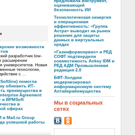
предложила инструмент,
оценивающий
безопасность ИИ
Технологическая синергия
и операционная
эффективность: «Группа
Астра» выводит на рынок
и
решение для защиты
данных в виртуальных
средах
нерские возможности
етов
«Газинформсервис» и РЕД
кий разработчик low-
СОФТ подтвердили
о расширении
совместимость Ankey IDM и
я университетов. Новая
РЕД АДМ Промышленная
менные технологии,
редакция 2.0
действие с …
БФТ-Холдинг
oftline) помогла
модернизировал
му обновить ИТ-
информационную систему
ить преимущества в
Алтайкрайимущества
nterprise Agreement
 и BPMSoft
Мы в социальных
ичестве в
сетях
ной сферах
и Mail.ru Group
ода успешной работы