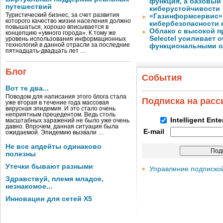
функция, а базовый
путешествий
киберустойчивости
Туристический бизнес, за счет развития
«Газинформсервис»
которого качество жизни населения должно
кибербезопасности 
повышаться, хорошо вписывается в
Облако с высокой 
концепцию «умного города». К тому же
Selectel усиливает
уровень использования информационных
технологий в данной отрасли за последние
функциональными 
пятнадцать-двадцать лет …
Блог
События
Вот те два...
Поводом для написания этого блога стала
Подписка на рас
уже вторая в течение года массовая
вирусная эпидемия. И это стало очень
неприятным прецедентом. Ведь столь
Intelligent Ent
масштабных заражений не было уже очень
давно. Впрочем, данная ситуация была
E-mail
ожидаемой. Эпидемию вызвали …
Не все апдейты одинаково
полезны
Утечки бывают разными
Управление подписко
Здравствуй, племя младое,
незнакомое...
Инновации для сетей X5