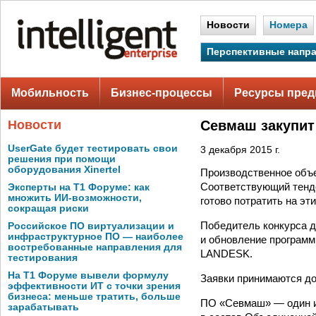
Новости
Номера
Перспективные напр
Мобильность
Бизнес-процессы
Ресурсы пред
Новости
Севмаш закупит
UserGate будет тестировать свои
3 декабря 2015 г.
решения при помощи
оборудования Xinertel
Производственное объ
Соответствующий тенде
Эксперты на Т1 Форуме: как
множить ИИ-возможности,
готово потратить на эт
сокращая риски
Победитель конкурса д
Российское ПО виртуализации и
инфраструктурное ПО — наиболее
и обновление программ
востребованные направления для
LANDESK.
тестирования
На Т1 Форуме вывели формулу
Заявки принимаются до
эффективности ИТ с точки зрения
бизнеса: меньше тратить, больше
ПО «Севмаш» — один и
зарабатывать