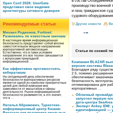
в состав Объединенной
Open Conf 2026: UserGate
производство военной 
представил свое видение
и газа; гражданское су
архитектуры сетевого доверия
судового оборудования
Рекомендуемые статьи
Другие новости
Ве
Михаил Родионов, Fortinet:
Развиваясь по известным законам
В настоящее время информационная
безопасность представляет собой вполне
самостоятельное мощное направление
корпоративной автоматизации.
Статьи по схожей те
Естественно, что в таких условиях
направление это все теснее связывается
с вопросами прикладной
информационной …
Компания BLAZAR вып
версию системы Blazar
Как эффективно противостоять
Благодаря ряду существ
кибератакам
2.5, помимо расширени
На сегодняшний день обеспечение
обеспечивает заказчик
безопасности корпоративных ресурсов
безопасность эксплуата
является одной из наиболее приоритетных
оптимизирована для раб
целей для любой компании вне
корпоративных …
зависимости от масштабов и сферы
деятельности. Рынок информационной
Облачный провайде
безопасности развивается, а это значит,
что и …
запустил первую пло
дата-центра SeaArea
Наталья Абрамович, Туристско-
Эксперт Ankey IDM:
информационный центр Казани:
идентификацией — у
Виртуальная поддержка реальных