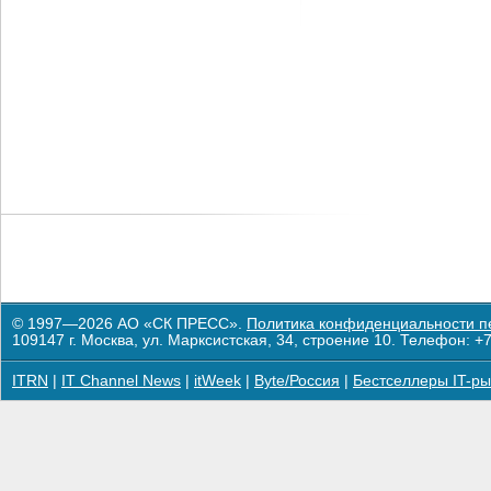
© 1997—2026 АО «СК ПРЕСС».
Политика конфиденциальности п
109147 г. Москва, ул. Марксистская, 34, строение 10. Телефон: +7
ITRN
|
IT Channel News
|
itWeek
|
Byte/Россия
|
Бестселлеры IT-ры