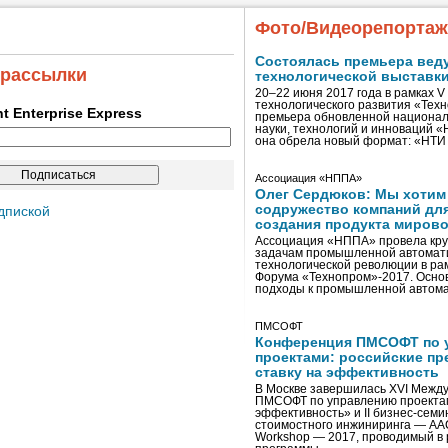
Фото/Видеорепорта
Состоялась премьера вед
 рассылки
технологической выставк
20–22 июня 2017 года в рамках 
технологического развития «Тех
ent Enterprise Express
премьера обновленной национал
науки, технологий и инноваций 
она обрела новый формат: «НТ
Ассоциация «НППА»
Олег Сердюков: Мы хотим
содружество компаний дл
дпиской
создания продукта мирово
Ассоциация «НППА» провела кру
задачам промышленной автомати
технологической революции в ра
Форума «Технопром»-2017. Осно
подходы к промышленной автома
ПМСОФТ
Конференция ПМСОФТ по 
проектами: российские пр
ставку на эффективность
В Москве завершилась XVI Межд
ПМСОФТ по управлению проекта
эффективность» и II бизнес-сем
стоимостного инжиниринга — AA
Workshop — 2017, проводимый в 