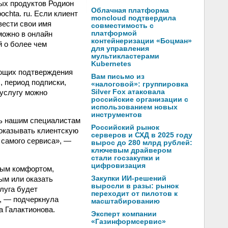
вых продуктов Родион
Облачная платформа
chta. ru. Если клиент
moncloud подтвердила
вести свои имя
совместимость с
можно в онлайн
платформой
контейнеризации «Боцман»
й о более чем
для управления
мультикластерами
Kubernetes
ующих подтверждения
Вам письмо из
 период подписки,
«налоговой»: группировка
 услугу можно
Silver Fox атаковала
российские организации с
использованием новых
инструментов
ать нашим специалистам
Российский рынок
 оказывать клиентскую
серверов и СХД в 2025 году
 самого сервиса», —
вырос до 280 млрд рублей:
ключевым драйвером
стали госзакупки и
цифровизация
ным комфортом,
ым или оказать
Закупки ИИ-решений
выросли в разы: рынок
луга будет
переходит от пилотов к
, — подчеркнула
масштабированию
а Галактионова.
Эксперт компании
«Газинформсервис»