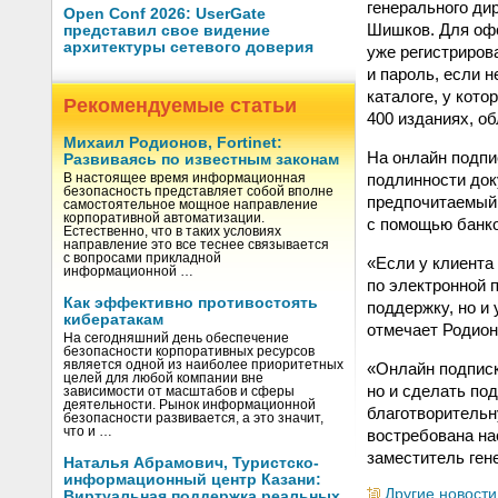
генерального ди
Open Conf 2026: UserGate
Шишков. Для офо
представил свое видение
архитектуры сетевого доверия
уже регистриров
и пароль, если 
каталоге, у кот
Рекомендуемые статьи
400 изданиях, о
Михаил Родионов, Fortinet:
На онлайн подпи
Развиваясь по известным законам
подлинности док
В настоящее время информационная
безопасность представляет собой вполне
предпочитаемый 
самостоятельное мощное направление
корпоративной автоматизации.
с помощью банко
Естественно, что в таких условиях
направление это все теснее связывается
с вопросами прикладной
«Если у клиента
информационной …
по электронной 
Как эффективно противостоять
поддержку, но и
кибератакам
отмечает Родио
На сегодняшний день обеспечение
безопасности корпоративных ресурсов
является одной из наиболее приоритетных
«Онлайн подписк
целей для любой компании вне
но и сделать по
зависимости от масштабов и сферы
деятельности. Рынок информационной
благотворительн
безопасности развивается, а это значит,
что и …
востребована на
заместитель ген
Наталья Абрамович, Туристско-
информационный центр Казани:
Другие новости
Виртуальная поддержка реальных