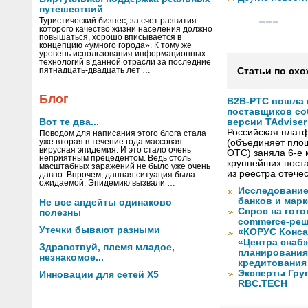
путешествий
Туристический бизнес, за счет развития
которого качество жизни населения должно
повышаться, хорошо вписывается в
концепцию «умного города». К тому же
уровень использования информационных
технологий в данной отрасли за последние
пятнадцать-двадцать лет …
Статьи по схо
Блог
B2B-РТС вошла 
поставщиков со
Вот те два...
версии TAdviser
Российская плат
Поводом для написания этого блога стала
уже вторая в течение года массовая
(объединяет площ
вирусная эпидемия. И это стало очень
OTC) заняла 6-е 
неприятным прецедентом. Ведь столь
крупнейших пост
масштабных заражений не было уже очень
из реестра отече
давно. Впрочем, данная ситуация была
ожидаемой. Эпидемию вызвали …
Исследование
банков и марк
Не все апдейты одинаково
Спрос на гот
полезны
commerce-реш
Утечки бывают разными
«КОРУС Конса
«Центра снаб
Здравствуй, племя младое,
планирования
незнакомое...
кредитования
Эксперты Гру
Инновации для сетей X5
RBC.TECH