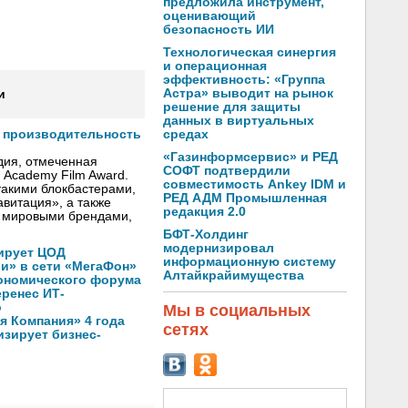
предложила инструмент,
оценивающий
безопасность ИИ
Технологическая синергия
и операционная
эффективность: «Группа
Астра» выводит на рынок
и
решение для защиты
данных в виртуальных
средах
т производительность
«Газинформсервис» и РЕД
дия, отмеченная
СОФТ подтвердили
h Academy Film Award.
совместимость Ankey IDM и
такими блокбастерами,
РЕД АДМ Промышленная
авитация», a также
редакция 2.0
 мировыми брендами,
БФТ-Холдинг
модернизировал
ирует ЦОД
информационную систему
ли» в сети «МегаФон»
Алтайкрайимущества
кономического форума
еренес ИТ-
о
Мы в социальных
 Компания» 4 года
сетях
зирует бизнес-