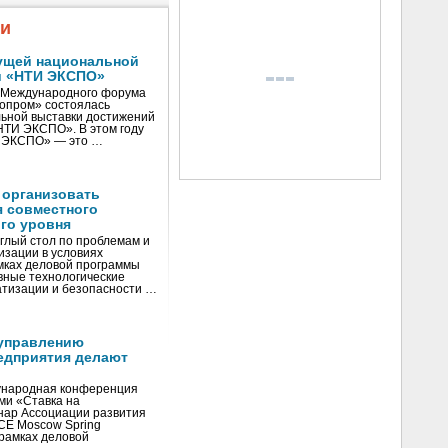
жи
ущей национальной
и «НТИ ЭКСПО»
V Международного форума
нопром» состоялась
ьной выставки достижений
«НТИ ЭКСПО». В этом году
И ЭКСПО» — это …
 организовать
я совместного
го уровня
глый стол по проблемам и
зации в условиях
мках деловой программы
вные технологические
тизации и безопасности …
управлению
едприятия делают
ународная конференция
ми «Ставка на
инар Ассоциации развития
CE Moscow Spring
рамках деловой