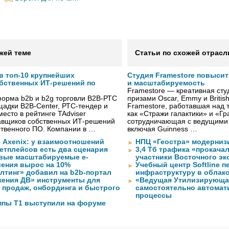
жей теме
Статьи по схожей отрасл
в топ-10 крупнейших
Студия Framestore повыси
бственных ИТ-решений по
и масштабируемость
Framestore — креативная сту
форма b2b и b2g торговли B2B-РТС
призами Oscar, Emmy и Britis
адки B2B-Center, РТС-тендер и
Framestore, работавшая над 
место в рейтинге TAdviser
как «Стражи галактики» и «Гр
авщиков собственных ИТ-решений
сотрудничающая с ведущими
ственного ПО. Компании в …
включая Guinness …
 Axenix: у взаимоотношений
НПЦ «Геостра» модерниз
етплейсов есть два сценария
3,4 Тб трафика «прокача
овые масштабируемые e-
участники Восточного э
ения вырос на 10%
Учебный центр Softline п
лтинг» добавил на b2b-портал
инфраструктуру в облак
жения ДВ» инструменты для
«Ведущая Утилизирующая
 продаж, онбординга и быстрого
самостоятельно автомати
процессы
ппы Т1 выступили на форуме