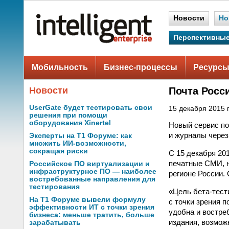
Новости
Но
Перспективные
Мобильность
Бизнес-процессы
Ресурсы
Новости
Почта Росс
UserGate будет тестировать свои
15 декабря 2015 г
решения при помощи
оборудования Xinertel
Новый сервис по
и журналы через
Эксперты на Т1 Форуме: как
множить ИИ-возможности,
сокращая риски
С 15 декабря 20
печатные СМИ, н
Российское ПО виртуализации и
инфраструктурное ПО — наиболее
регионе России.
востребованные направления для
тестирования
«Цель бета-тест
На Т1 Форуме вывели формулу
с точки зрения 
эффективности ИТ с точки зрения
удобна и востре
бизнеса: меньше тратить, больше
издания, возмож
зарабатывать