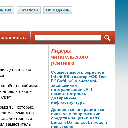
бытия
Каталоги
Об издании
зопасность
Лидеры
читательского
рейтинга
писку на газеты
Совместимость серверов
ия.
Inferit RS (кластер «СФ Тех»
ГК Softline) с системой
я онлайн на любимые
защищенной
виртуализации zVirt
й адрес в любом
поможет строить
клик».
доверенные
инфраструктуры
оменты, которые,
Доверенная операционная
была максимально
система и современные
тся электронные
средства защиты: Astra
Linux и Dallas Lock прошли
тил заместитель
испытания