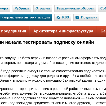
мера
Рубрики
Отрасли
Тематические обзоры
Со
 направления автоматизации
RSS
Подписка
 предприятия
Архитектура и инфраструктура
Бе
ии начала тестировать подписку онлайн
.
ка запущен в бета-версии и позволит россиянам оформлять под
 интернет, не выходя из дома, без посещения почтового отделен
15 года россияне смогут не только самостоятельно подписатьс
о и оформить подписку для родных и друзей на любой почтовы
 Оплатить подписку можно с помощью банковской карты «в один 
ирования — проверить сервис в реальной работе и выявить те м
потребителя, должны быть скорректированы, чтобы эта услуга 
бована. Впоследствии сервис будет развиваться — в нем появя
ность подписки для юридических лиц и многое другое», — отме