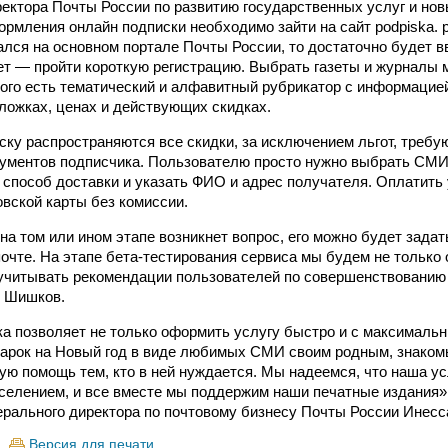
ректора Почты России по развитию государственных услуг и но
рмления онлайн подписки необходимо зайти на сайт podpiska. po
ался на основном портале Почты России, то достаточно будет в
нет — пройти короткую регистрацию. Выбрать газеты и журналы 
орого есть тематический и алфавитный рубрикатор с информацие
бложках, ценах и действующих скидках.
ску распространяются все скидки, за исключением льгот, треб
ументов подписчика. Пользователю просто нужно выбрать СМИ,
способ доставки и указать ФИО и адрес получателя. Оплатить
вской карты без комиссии.
 на том или ином этапе возникнет вопрос, его можно будет зад
почте. На этапе бета-тестирования сервиса мы будем не только
 учитывать рекомендации пользователей по совершенствованию
н Шишков.
а позволяет не только оформить услугу быстро и с максималь
дарок на Новый год в виде любимых СМИ своим родным, знаком
ую помощь тем, кто в ней нуждается. Мы надеемся, что наша ус
селением, и все вместе мы поддержим наши печатные издания»
ерального директора по почтовому бизнесу Почты России Инесс
Версия для печати