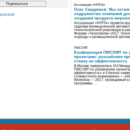
Ассоциация «НППА»
Олег Сердюков: Мы хотим
содружество компаний дл
дпиской
создания продукта мирово
Ассоциация «НППА» провела кру
задачам промышленной автомати
технологической революции в ра
Форума «Технопром»-2017. Осно
подходы к промышленной автома
ПМСОФТ
Конференция ПМСОФТ по 
проектами: российские пр
ставку на эффективность
В Москве завершилась XVI Межд
ПМСОФТ по управлению проекта
эффективность» и II бизнес-сем
стоимостного инжиниринга — AA
Workshop — 2017, проводимый в 
программы …
ости персональных данных
,
информация об авторских правах и п
фон: +7 495 974-22-60. Факс: +7 495 974-22-63. E-mail:
siteeditor@i