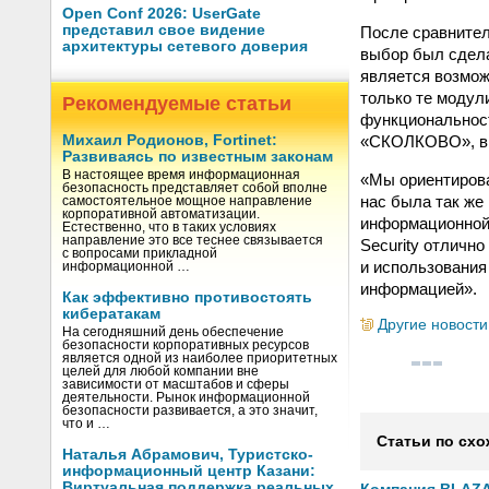
Open Conf 2026: UserGate
представил свое видение
После сравнитель
архитектуры сетевого доверия
выбор был сдела
является возмож
только те модул
Рекомендуемые статьи
функциональност
«СКОЛКОВО», в о
Михаил Родионов, Fortinet:
Развиваясь по известным законам
В настоящее время информационная
«Мы ориентирова
безопасность представляет собой вполне
нас была так же
самостоятельное мощное направление
корпоративной автоматизации.
информационной
Естественно, что в таких условиях
направление это все теснее связывается
Security отличн
с вопросами прикладной
и использования
информационной …
информацией».
Как эффективно противостоять
кибератакам
Другие новости
На сегодняшний день обеспечение
безопасности корпоративных ресурсов
является одной из наиболее приоритетных
целей для любой компании вне
зависимости от масштабов и сферы
деятельности. Рынок информационной
безопасности развивается, а это значит,
что и …
Статьи по схо
Наталья Абрамович, Туристско-
информационный центр Казани:
Виртуальная поддержка реальных