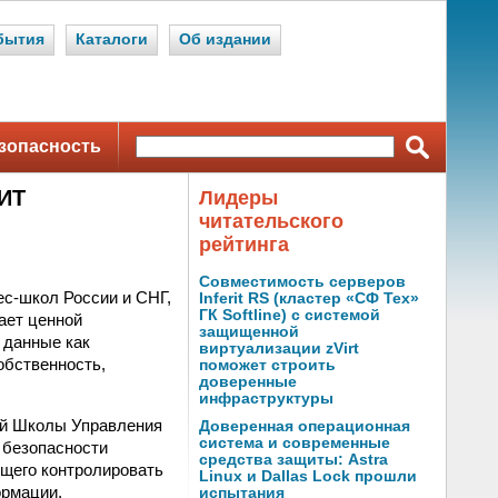
бытия
Каталоги
Об издании
зопасность
ИТ
Лидеры
читательского
рейтинга
Совместимость серверов
с-школ России и СНГ,
Inferit RS (кластер «СФ Тех»
ГК Softline) с системой
ает ценной
защищенной
 данные как
виртуализации zVirt
обственность,
поможет строить
доверенные
инфраструктуры
ой Школы Управления
Доверенная операционная
система и современные
безопасности
средства защиты: Astra
ющего контролировать
Linux и Dallas Lock прошли
ормации.
испытания