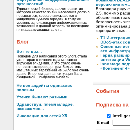
Компания BLAZ
путешествий
версию системы 
Благодаря ряду 
Туристический бизнес, за счет развития
которого качество жизни населения должно
2.5, помимо рас
повышаться, хорошо вписывается в
обеспечивает за
концепцию «умного города». К тому же
безопасность экс
уровень использования информационных
оптимизирована д
технологий в данной отрасли за последние
пятнадцать-двадцать лет …
корпоративных …
Т1 Интеграция
Блог
DDoS-атак сов
Основные ист
это инфрастр
Вот те два...
Гарда расшир
Поводом для написания этого блога стала
интеграции WA
уже вторая в течение года массовая
вирусная эпидемия. И это стало очень
Innostage по
неприятным прецедентом. Ведь столь
«Континент 4»
масштабных заражений не было уже очень
давно. Впрочем, данная ситуация была
ожидаемой. Эпидемию вызвали …
Не все апдейты одинаково
полезны
События
Утечки бывают разными
Подписка на
Здравствуй, племя младое,
незнакомое...
Инновации для сетей X5
Intellig
E-mail