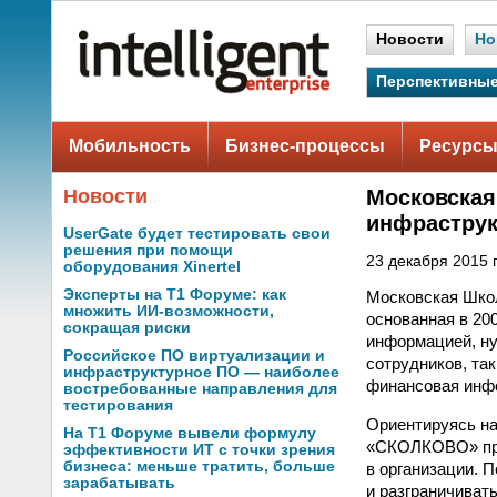
Новости
Но
Перспективные
Мобильность
Бизнес-процессы
Ресурсы
Новости
Московская
инфраструк
UserGate будет тестировать свои
решения при помощи
23 декабря 2015 г
оборудования Xinertel
Эксперты на Т1 Форуме: как
Московская Шко
множить ИИ-возможности,
основанная в 20
сокращая риски
информацией, н
Российское ПО виртуализации и
сотрудников, та
инфраструктурное ПО — наиболее
финансовая инфо
востребованные направления для
тестирования
Ориентируясь на
На Т1 Форуме вывели формулу
«СКОЛКОВО» при
эффективности ИТ с точки зрения
бизнеса: меньше тратить, больше
в организации. 
зарабатывать
и разграничиват