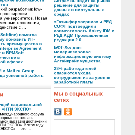
нерские возможности
Астра» выводит на рынок
етов
решение для защиты
кий разработчик low-
данных в виртуальных
о расширении
средах
я университетов. Новая
«Газинформсервис» и РЕД
менные технологии,
СОФТ подтвердили
действие с …
совместимость Ankey IDM и
oftline) помогла
РЕД АДМ Промышленная
му обновить ИТ-
редакция 2.0
ить преимущества в
БФТ-Холдинг
nterprise Agreement
модернизировал
 и BPMSoft
информационную систему
ичестве в
Алтайкрайимущества
ной сферах
28% работодателей
и Mail.ru Group
опасаются ухода
ода успешной работы
сотрудников из-за уровня
заработной платы
Мы в социальных
жи
сетях
ущей национальной
и «НТИ ЭКСПО»
V Международного форума
нопром» состоялась
ьной выставки достижений
«НТИ ЭКСПО». В этом году
И ЭКСПО» — это …