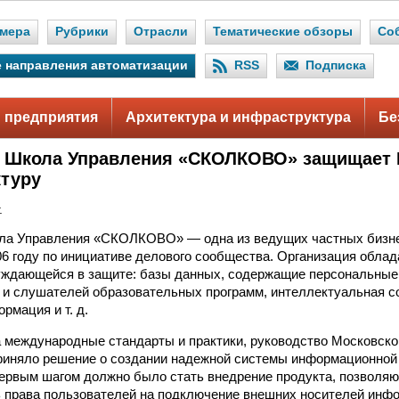
мера
Рубрики
Отрасли
Тематические обзоры
Со
 направления автоматизации
RSS
Подписка
 предприятия
Архитектура и инфраструктура
Бе
 Школа Управления «СКОЛКОВО» защищает 
туру
.
ла Управления «СКОЛКОВО» — одна из ведущих частных бизне
06 году по инициативе делового сообщества. Организация облад
уждающейся в защите: базы данных, содержащие персональные
к и слушателей образовательных программ, интеллектуальная с
рмация и т. д.
 международные стандарты и практики, руководство Московск
няло решение о создании надежной системы информационной 
Первым шагом должно было стать внедрение продукта, позволя
ь права пользователей на подключение внешних носителей инф