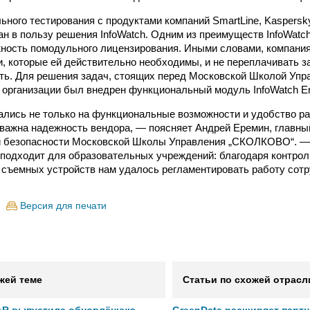
ного тестирования с продуктами компаний SmartLine, Kaspersky
н в пользу решения InfoWatch. Одним из преимуществ InfoWatch 
ность помодульного лицензирования. Иными словами, компани
и, которые ей действительно необходимы, и не переплачивать 
ь. Для решения задач, стоящих перед Московской Школой Упр
рганизации был внедрен функциональный модуль InfoWatch End
лись не только на функциональные возможности и удобство ра
 важна надежность вендора, — поясняет Андрей Еремин, главн
 безопасности Московской Школы Управления „СКОЛКОВО“. — I
о подходит для образовательных учреждений: благодаря контро
 съемных устройств нам удалось регламентировать работу сотр
Версия для печати
жей теме
Статьи по схожей отрасл