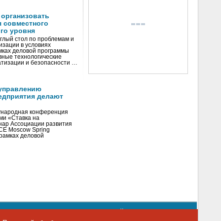
 организовать
я совместного
го уровня
глый стол по проблемам и
зации в условиях
мках деловой программы
вные технологические
тизации и безопасности …
управлению
едприятия делают
ународная конференция
ми «Ставка на
инар Ассоциации развития
CE Moscow Spring
рамках деловой
орядке использования материалов сайта
emag.ru
..