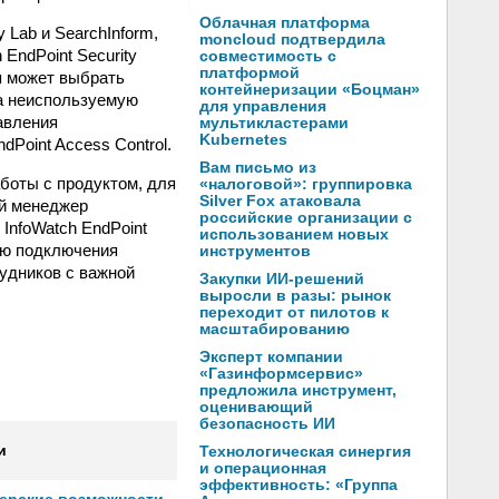
Облачная платформа
 Lab и SearchInform,
moncloud подтвердила
EndPoint Security
совместимость с
платформой
я может выбрать
контейнеризации «Боцман»
за неиспользуемую
для управления
авления
мультикластерами
Kubernetes
Point Access Control.
Вам письмо из
боты с продуктом, для
«налоговой»: группировка
Silver Fox атаковала
ый менеджер
российские организации с
nfoWatch EndPoint
использованием новых
лю подключения
инструментов
удников с важной
Закупки ИИ-решений
выросли в разы: рынок
переходит от пилотов к
масштабированию
Эксперт компании
«Газинформсервис»
предложила инструмент,
оценивающий
безопасность ИИ
и
Технологическая синергия
и операционная
эффективность: «Группа