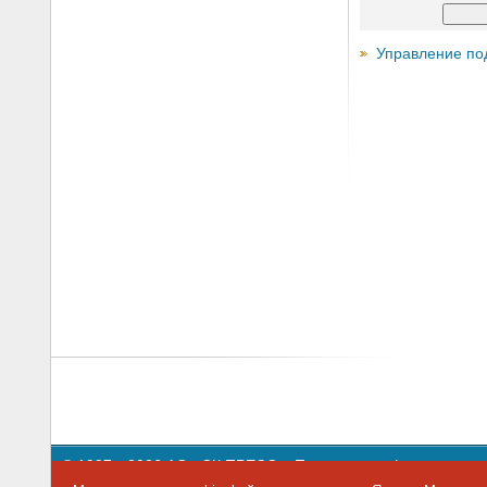
Управление по
© 1997—2026 АО «СК ПРЕСС».
Политика конфиденциальн
109147 г. Москва, ул. Марксистская, 34, строение 10. Теле