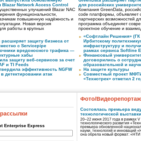
AR выпустила обновлённую
GreenData расширяет парт
Blazar Network Access Control
для российских университ
существенных улучшений Blazar NAC
Компания GreenData, российс
ширения функциональности,
code платформы, объявляет 
казчикам повышенную надёжность и
партнерских возможностей дл
плуатации. Новая версия
программа объединяет совре
ля работы в крупных
проектное обучение и взаимо
«Софтлайн Решения» (ГК S
 расширяет защиту бизнеса от
Ирбитскому политехнику
местно с Servicepipe
инфраструктуру и получ
очники вредоносного трафика —
рамках сервиса Softline E
уктурные хабы
Финансовый университет
ила защиту веб-сервисов за счет
договорились о сотрудн
F и TI Feeds
образовательной и науч
дтвердила эффективность NGFW
На защите культуры
 в детектировании атак
Совместный проект МФТИ 
«Технотрек» отметил 2 г
Фото/Видеорепорта
Состоялась премьера вед
 рассылки
технологической выставк
20–22 июня 2017 года в рамках 
технологического развития «Тех
ent Enterprise Express
премьера обновленной национал
науки, технологий и инноваций 
она обрела новый формат: «НТ