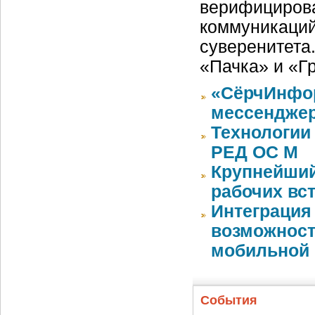
верифицирова
коммуникаций
суверенитета
«Пачка» и «Г
«СёрчИнфор
мессендже
Технологии
РЕД ОС М
Крупнейший
рабочих вст
Интеграция
возможност
мобильной
События