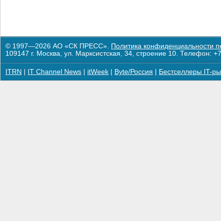
© 1997—2026 АО «СК ПРЕСС».
Политика конфиденциальности п
109147 г. Москва, ул. Марксистская, 34, строение 10. Телефон: +7
ITRN
|
IT Channel News
|
itWeek
|
Byte/Россия
|
Бестселлеры IT-ры