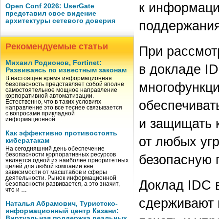
к информаци
Open Conf 2026: UserGate
представил свое видение
архитектуры сетевого доверия
поддержания
Рекомендуемые статьи
При рассмот
Михаил Родионов, Fortinet:
в докладе I
Развиваясь по известным законам
В настоящее время информационная
многофункци
безопасность представляет собой вполне
самостоятельное мощное направление
корпоративной автоматизации.
обеспечиват
Естественно, что в таких условиях
направление это все теснее связывается
с вопросами прикладной
и защищать 
информационной …
Как эффективно противостоять
от любых уг
кибератакам
На сегодняшний день обеспечение
безопасности корпоративных ресурсов
безопасную 
является одной из наиболее приоритетных
целей для любой компании вне
зависимости от масштабов и сферы
деятельности. Рынок информационной
Доклад IDC 
безопасности развивается, а это значит,
что и …
сдерживают 
Наталья Абрамович, Туристско-
информационный центр Казани:
Виртуальная поддержка реальных