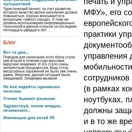
печать и уп
путешествий
Туристический бизнес, за счет развития
МФУ», его с
которого качество жизни населения должно
повышаться, хорошо вписывается в
концепцию «умного города». К тому же
европейског
уровень использования информационных
технологий в данной отрасли за последние
пятнадцать-двадцать лет …
практики уп
Блог
документооб
Вот те два...
управления
Поводом для написания этого блога стала
уже вторая в течение года массовая
мобильности
вирусная эпидемия. И это стало очень
неприятным прецедентом. Ведь столь
масштабных заражений не было уже очень
сотрудников
давно. Впрочем, данная ситуация была
ожидаемой. Эпидемию вызвали …
(в рамках к
Не все апдейты одинаково
полезны
ноутбуках, 
Утечки бывают разными
Здравствуй, племя младое,
должны защи
незнакомое...
Инновации для сетей X5
и в то же в