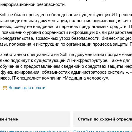
 информационной безопасности.
oftline было проведено обследование существующих ИТ-решен
-распорядительная документация, полностью описывающая сис
нных, схему ее внедрения и перечень предлагаемых средств. 
 повышению уровня сохранности информации были разработаны
конодательства, возможных угроз безопасности, бизнес-проце
азы, положения и инструкции по организации процесса защиты 
зработанной специалистами Softline документации программные
льно подойдут к существующей ИТ-инфраструктуре. Также для
обучение с предоставлением сведений о средствах защиты ин
 функционирования, обязанностях администраторов системы»,
яков, IT-специалист компании «Медицина человеку».
Версия для печати
жей теме
Статьи по схожей отрасл