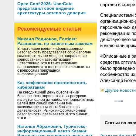
Open Conf 2026: UserGate
партнер в сфере
представил свое видение
архитектуры сетевого доверия
Специалистами S
организационно
персональных да
Рекомендуемые статьи
рекомендации по
действующего за
Михаил Родионов, Fortinet:
Развиваясь по известным законам
и включали прик
В настоящее время информационная
безопасность представляет собой вполне
«Описанные в ра
самостоятельное мощное направление
корпоративной автоматизации.
средства оптима
Естественно, что в таких условиях
направление это все теснее связывается
было проведено 
с вопросами прикладной
особенностях их
информационной …
Александр Богом
Как эффективно противостоять
кибератакам
Другие новости
На сегодняшний день обеспечение
безопасности корпоративных ресурсов
является одной из наиболее приоритетных
целей для любой компании вне
зависимости от масштабов и сферы
деятельности. Рынок информационной
безопасности развивается, а это значит,
что и …
Статьи по схо
Наталья Абрамович, Туристско-
информационный центр Казани:
Виртуальная поддержка реальных