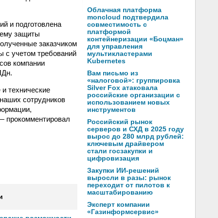
Облачная платформа
moncloud подтвердила
ий и подготовлена
совместимость с
платформой
тему защиты
контейнеризации «Боцман»
Полученные заказчиком
для управления
 с учетом требований
мультикластерами
Kubernetes
ссов компании
ПДн.
Вам письмо из
«налоговой»: группировка
Silver Fox атаковала
 и технические
российские организации с
 наших сотрудников
использованием новых
формации,
инструментов
 — прокомментировал
Российский рынок
серверов и СХД в 2025 году
вырос до 280 млрд рублей:
ключевым драйвером
стали госзакупки и
цифровизация
Закупки ИИ-решений
выросли в разы: рынок
переходит от пилотов к
масштабированию
и
Эксперт компании
«Газинформсервис»