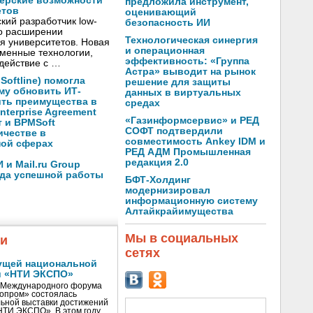
нерские возможности
предложила инструмент,
етов
оценивающий
кий разработчик low-
безопасность ИИ
о расширении
Технологическая синергия
я университетов. Новая
и операционная
менные технологии,
эффективность: «Группа
действие с …
Астра» выводит на рынок
oftline) помогла
решение для защиты
му обновить ИТ-
данных в виртуальных
ить преимущества в
средах
nterprise Agreement
«Газинформсервис» и РЕД
 и BPMSoft
СОФТ подтвердили
ичестве в
совместимость Ankey IDM и
ной сферах
РЕД АДМ Промышленная
редакция 2.0
и Mail.ru Group
ода успешной работы
БФТ-Холдинг
модернизировал
информационную систему
Алтайкрайимущества
Мы в социальных
жи
сетях
ущей национальной
и «НТИ ЭКСПО»
V Международного форума
нопром» состоялась
ьной выставки достижений
«НТИ ЭКСПО». В этом году