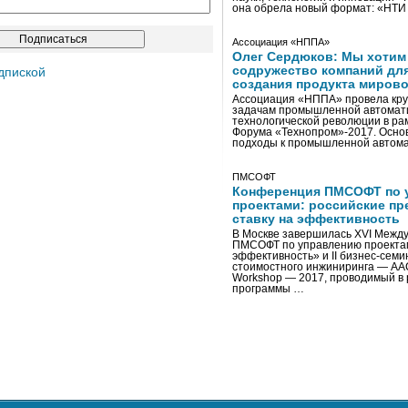
она обрела новый формат: «НТ
Ассоциация «НППА»
Олег Сердюков: Мы хотим
содружество компаний дл
дпиской
создания продукта мирово
Ассоциация «НППА» провела кру
задачам промышленной автомати
технологической революции в ра
Форума «Технопром»-2017. Осно
подходы к промышленной автома
ПМСОФТ
Конференция ПМСОФТ по 
проектами: российские пр
ставку на эффективность
В Москве завершилась XVI Межд
ПМСОФТ по управлению проекта
эффективность» и II бизнес-сем
стоимостного инжиниринга — AA
Workshop — 2017, проводимый в 
программы …