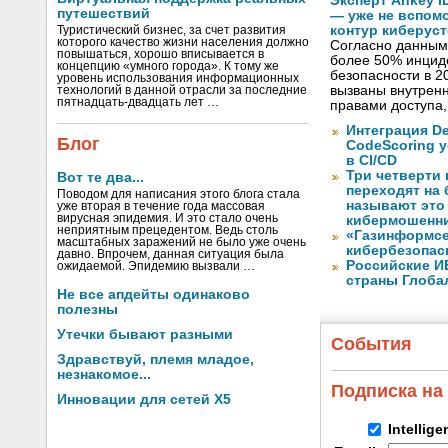
Эксперт Ankey 
путешествий
— уже не вспом
контур киберус
Туристический бизнес, за счет развития
которого качество жизни населения должно
Согласно данным 
повышаться, хорошо вписывается в
более 50% инцид
концепцию «умного города». К тому же
безопасности в 2
уровень использования информационных
вызваны внутрен
технологий в данной отрасли за последние
пятнадцать-двадцать лет …
правами доступа
Интеграция De
Блог
CodeScoring 
в CI/CD
Три четверти
Вот те два...
переходят на
Поводом для написания этого блога стала
называют это
уже вторая в течение года массовая
вирусная эпидемия. И это стало очень
кибермошенн
неприятным прецедентом. Ведь столь
«Газинформсе
масштабных заражений не было уже очень
кибербезопас
давно. Впрочем, данная ситуация была
Российские И
ожидаемой. Эпидемию вызвали …
страны Глоба
Не все апдейты одинаково
полезны
Утечки бывают разными
События
Здравствуй, племя младое,
незнакомое...
Подписка на
Инновации для сетей X5
Intellig