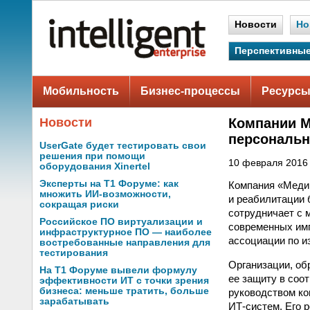
Новости
Но
Перспективные
Мобильность
Бизнес-процессы
Ресурсы
Новости
Компании М
персональ
UserGate будет тестировать свои
решения при помощи
10 февраля 2016 
оборудования Xinertel
Эксперты на Т1 Форуме: как
Компания «Медиц
множить ИИ-возможности,
и реабилитации 
сокращая риски
сотрудничает с
Российское ПО виртуализации и
современных имп
инфраструктурное ПО — наиболее
ассоциации по и
востребованные направления для
тестирования
Организации, о
На Т1 Форуме вывели формулу
ее защиту в соо
эффективности ИТ с точки зрения
бизнеса: меньше тратить, больше
руководством к
зарабатывать
ИТ-систем. Его 