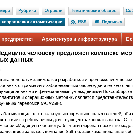
мера
Рубрики
Отрасли
Тематические обзоры
Со
 направления автоматизации
RSS
Подписка
 предприятия
Архитектура и инфраструктура
Бе
едицина человеку предложен комплекс мер
ных данных
г.
ина человеку» занимается разработкой и продвижением новых 
больных с травмами и заболеваниями опорно-двигательного апп
 муниципальными и федеральными учреждениями Новосибирска 
лантатов и операционных методик, является представительст
зучению переломов (AO/ASIF).
брабатывающие персональную информацию пользователей, обяз
тветствии с требованиями действующего законодательства. С э
омпании «Медицина человеку» был инициирован проект по мод
реализацией занялась компания Softline, зарекомендовавшая се