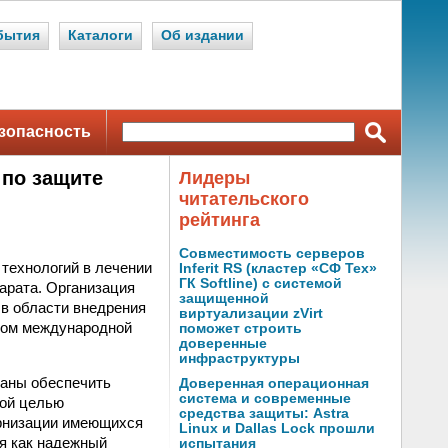
бытия
Каталоги
Об издании
зопасность
 по защите
Лидеры
читательского
рейтинга
Совместимость серверов
технологий в лечении
Inferit RS (кластер «СФ Тех»
ГК Softline) с системой
арата. Организация
защищенной
в области внедрения
виртуализации zVirt
вом международной
поможет строить
доверенные
инфраструктуры
аны обеспечить
Доверенная операционная
система и современные
той целью
средства защиты: Astra
ернизации имеющихся
Linux и Dallas Lock прошли
бя как надежный
испытания