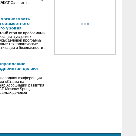
И ЭКСПО» — это …
 организовать
я совместного
го уровня
глый стол по проблемам и
зации в условиях
мках деловой программы
вные технологические
тизации и безопасности …
управлению
едприятия делают
ународная конференция
ми «Ставка на
инар Ассоциации развития
CE Moscow Spring
рамках деловой