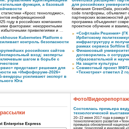
IDM: управление идентификацией
GreenData расширяет парт
огательная функция, а базовый
для российских университ
тойчивости
Компания GreenData, российс
статистики «Кросс технолоджис»,
code платформы, объявляет 
ентов информационной
партнерских возможностей дл
025 году в российских компаниях
программа объединяет совре
ними факторами: некорректными
проектное обучение и взаимо
, избыточными привилегиями и …
«Софтлайн Решения» (ГК S
ckhouse Kubernetes Platform с
Ирбитскому политехнику
усиливает контроль безопасности
инфраструктуру и получ
рамках сервиса Softline E
 крупнейших российских сайтов
Финансовый университет
 беспарольный вход: эксперты
договорились о сотрудн
 ключевым шагом в борьбе с
образовательной и науч
ичеством
На защите культуры
рвис» представит решения для
Совместный проект МФТИ 
ности на «Инфофоруме-2026»
«Технотрек» отметил 2 г
Б-вендоры усиливают экспорт в
льного Юга
Фото/Видеорепорта
Состоялась премьера вед
 рассылки
технологической выставк
20–22 июня 2017 года в рамках 
технологического развития «Тех
ent Enterprise Express
премьера обновленной национал
науки, технологий и инноваций 