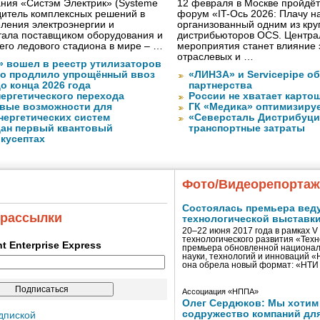
ния «Систэм Электрик» (Systeme
12 февраля в Москве пройдёт 
водитель комплексных решений в
форум «IT-Ось 2026: Плачу на
ления электроэнергии и
организованный одним из кру
тала поставщиком оборудования и
дистрибьюторов OCS. Центра
го ледового стадиона в мире – …
мероприятия станет влияние 
отраслевых и …
» вошел в реестр утилизаторов
о продлило упрощённый ввоз
«ЛИНЗА» и Servicepipe о
о конца 2026 года
партнерства
нергетического перехода
России не хватает карто
вые возможности для
ГК «Медика» оптимизиру
нергетических систем
«Северсталь Дистрибуци
дан первый квантовый
транспортные затраты
 кусептах
Фото/Видеорепорта
Состоялась премьера вед
 рассылки
технологической выставк
20–22 июня 2017 года в рамках 
технологического развития «Тех
ent Enterprise Express
премьера обновленной национал
науки, технологий и инноваций 
она обрела новый формат: «НТ
Ассоциация «НППА»
Олег Сердюков: Мы хотим
содружество компаний дл
дпиской