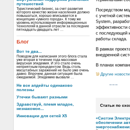
путешествий
Туристический бизнес, за счет развития
Посредством моду
которого качество жизни населения должно
с учетной систе
повышаться, хорошо вписывается в
концепцию «умного города». К тому же
System, разрабо
уровень использования информационных
технологий в данной отрасли за последние
эффективности с
пятнадцать-двадцать лет …
с последующей и
работы склада.
Блог
В рамках проект
Вот те два...
внедренной сист
Поводом для написания этого блога стала
уже вторая в течение года массовая
вирусная эпидемия. И это стало очень
В планах компан
неприятным прецедентом. Ведь столь
масштабных заражений не было уже очень
давно. Впрочем, данная ситуация была
Другие новости
ожидаемой. Эпидемию вызвали …
Не все апдейты одинаково
полезны
Утечки бывают разными
Здравствуй, племя младое,
Статьи по схо
незнакомое...
Инновации для сетей X5
«Систэм Электри
обеспечении ав
энергоснабжени