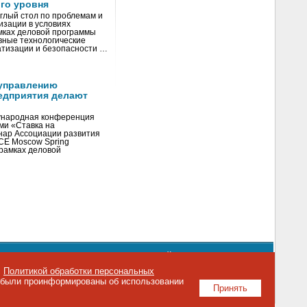
го уровня
глый стол по проблемам и
зации в условиях
мках деловой программы
вные технологические
тизации и безопасности …
управлению
едприятия делают
ународная конференция
ми «Ставка на
инар Ассоциации развития
CE Moscow Spring
рамках деловой
орядке использования материалов сайта
emag.ru
..
с
Политикой обработки персональных
о были проинформированы об использовании
Принять