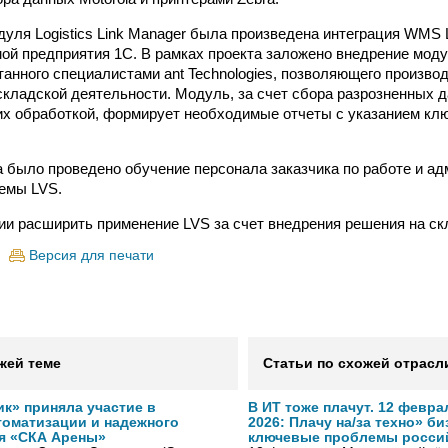
ля Logistics Link Manager была произведена интеграция WMS Log
мой предприятия 1С. В рамках проекта заложено внедрение модул
танного специалистами ant Technologies, позволяющего произво
кладской деятельности. Модуль, за счет сбора разрозненных д
х обработкой, формирует необходимые отчеты с указанием кл
а было проведено обучение персонала заказчика по работе и а
емы LVS.
ии расширить применение LVS за счет внедрения решения на ск
Версия для печати
жей теме
Статьи по схожей отрасл
к» приняла участие в
В ИТ тоже плачут. 12 февра
томатизации и надежного
2026: Плачу на/за техно» б
я «СКА Арены»
ключевые проблемы росси