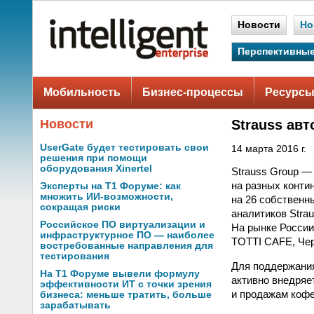
Новости
Но
Перспективные
Мобильность
Бизнес-процессы
Ресурсы
Новости
Strauss ав
UserGate будет тестировать свои
14 марта 2016 г.
решения при помощи
оборудования Xinertel
Strauss Group —
на разных конти
Эксперты на Т1 Форуме: как
множить ИИ-возможности,
на 26 собственн
сокращая риски
аналитиков Stra
Российское ПО виртуализации и
На рынке России
инфраструктурное ПО — наиболее
TOTTI CAFE, Черн
востребованные направления для
тестирования
Для поддержания
На Т1 Форуме вывели формулу
активно внедряе
эффективности ИТ с точки зрения
и продажам кофе
бизнеса: меньше тратить, больше
зарабатывать