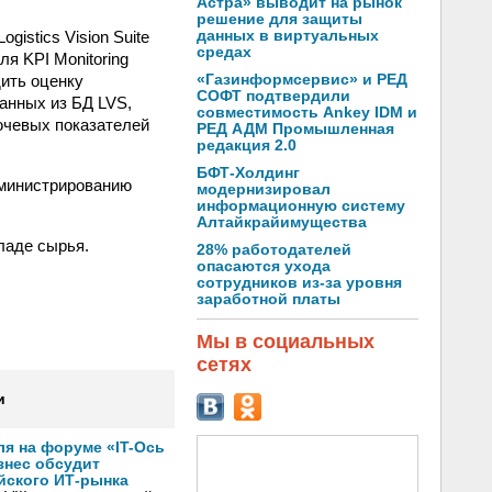
Астра» выводит на рынок
решение для защиты
istics Vision Suite
данных в виртуальных
средах
я KPI Monitoring
дить оценку
«Газинформсервис» и РЕД
СОФТ подтвердили
анных из БД LVS,
совместимость Ankey IDM и
ючевых показателей
РЕД АДМ Промышленная
редакция 2.0
БФТ-Холдинг
дминистрированию
модернизировал
информационную систему
Алтайкрайимущества
ладе сырья.
28% работодателей
опасаются ухода
сотрудников из-за уровня
заработной платы
Мы в социальных
сетях
и
ля на форуме «IT-Ось
изнес обсудит
йского ИТ-рынка