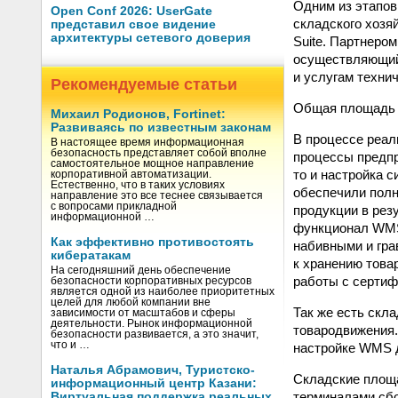
Одним из этапов
Open Conf 2026: UserGate
складского хозя
представил свое видение
архитектуры сетевого доверия
Suite. Партнером
осуществляющий
и услугам техни
Рекомендуемые статьи
Общая площадь а
Михаил Родионов, Fortinet:
Развиваясь по известным законам
В процессе реал
В настоящее время информационная
безопасность представляет собой вполне
процессы предпр
самостоятельное мощное направление
то и настройка 
корпоративной автоматизации.
Естественно, что в таких условиях
обеспечили полн
направление это все теснее связывается
с вопросами прикладной
продукции в рез
информационной …
функционал WMS
Как эффективно противостоять
набивными и гра
кибератакам
к хранению това
На сегодняшний день обеспечение
работы с сертиф
безопасности корпоративных ресурсов
является одной из наиболее приоритетных
целей для любой компании вне
Так же есть скл
зависимости от масштабов и сферы
деятельности. Рынок информационной
товародвижения.
безопасности развивается, а это значит,
что и …
настройке WMS д
Наталья Абрамович, Туристско-
Складские площ
информационный центр Казани:
терминалами сбо
Виртуальная поддержка реальных