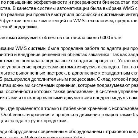
 по повышению эффективности и прозрачности бизнеса стал пр
йства. В качестве системы автоматизации была выбрана WMS сис
 по реализации проекта выступила российский системный интегра
 функции центра компетенций по WMS технологиям, предоста
ческой поддержки.
втоматизируемых объектов составила около 6000 кв. м.
изации WMS системы была проделана работа по адаптации про
иятия и внедрение решения на объектах заказчика. Так как зад
системы выполнялась под разные складские процессы. Установ
ое управление процессами автоматизируемых складов. Так, на 
ультате выполненных настроек, в дополнение к стандартным ск
 расширился дополнительным процессами. Склад готовой про
витационными системами хранения, которые подразумевают ра
ра, особенности которых также реализованы в системе управле
икатами и отсканированными документами внедрен модуль паке
ады, где применяется только штабельное хранение с использов
 Особенности хранения и процессов движения товаров также б
ля склада отгрузок продукции.
ади оборудованы современным оборудованием штрихового код
ра данных Motorola и принтерами Zebra.