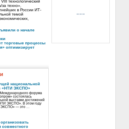
VIII технологический
/за техно»,
пнейших в России ИТ-
льной темой
экономических,
бъявили о начале
шки
ет торговые процессы
я» оптимизирует
жи
ущей национальной
и «НТИ ЭКСПО»
V Международного форума
нопром» состоялась
ьной выставки достижений
«НТИ ЭКСПО». В этом году
И ЭКСПО» — это …
 организовать
я совместного