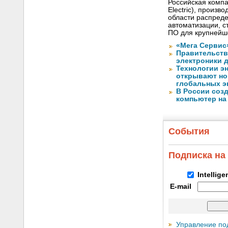
Российская компа
Electric), произ
области распреде
автоматизации, с
ПО для крупнейше
«Мега Сервис
Правительств
электроники д
Технологии э
открывают но
глобальных э
В России соз
компьютер на
События
Подписка на
Intellig
E-mail
Управление по