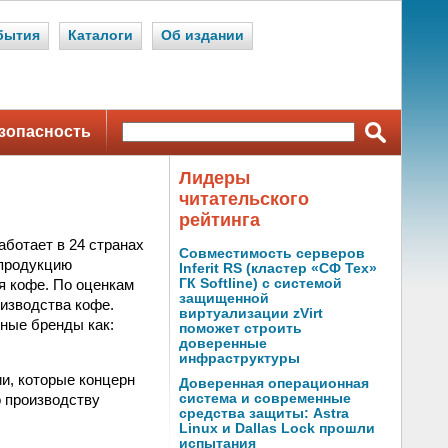
бытия
Каталоги
Об издании
зопасность
Лидеры
читательского
рейтинга
аботает в 24 странах
Совместимость серверов
 продукцию
Inferit RS (кластер «СФ Тех»
я кофе. По оценкам
ГК Softline) с системой
защищенной
оизводства кофе.
виртуализации zVirt
тные бренды как:
поможет строить
доверенные
инфраструктуры
и, которые концерн
Доверенная операционная
о производству
система и современные
средства защиты: Astra
Linux и Dallas Lock прошли
испытания