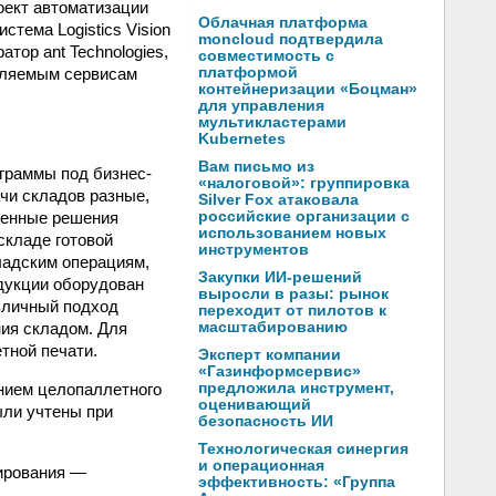
оект автоматизации
Облачная платформа
тема Logistics Vision
moncloud подтвердила
тор ant Technologies,
совместимость с
вляемым сервисам
платформой
контейнеризации «Боцман»
для управления
мультикластерами
Kubernetes
Вам письмо из
граммы под бизнес-
«налоговой»: группировка
ачи складов разные,
Silver Fox атаковала
ленные решения
российские организации с
использованием новых
складе готовой
инструментов
ладским операциям,
Закупки ИИ-решений
дукции оборудован
выросли в разы: рынок
зличный подход
переходит от пилотов к
ния складом. Для
масштабированию
тной печати.
Эксперт компании
«Газинформсервис»
анием целопаллетного
предложила инструмент,
оценивающий
ыли учтены при
безопасность ИИ
Технологическая синергия
и операционная
ирования —
эффективность: «Группа