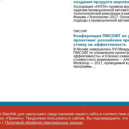
создания продукта мирово
Ассоциация «НППА» провела кру
задачам промышленной автомати
технологической революции в ра
Форума «Технопром»-2017. Осно
подходы к промышленной автома
ПМСОФТ
Конференция ПМСОФТ по 
проектами: российские пр
ставку на эффективность
В Москве завершилась XVI Межд
ПМСОФТ по управлению проекта
эффективность» и II бизнес-сем
стоимостного инжиниринга — AA
Workshop — 2017, проводимый в 
программы …
ости персональных данных
,
информация об авторских правах и п
фон: +7 495 974-22-60. Факс: +7 495 974-22-63. E-mail:
siteeditor@i
 SberAds для наилучшего представления нашего сайта в соответствии 
опку «Принять». Продолжая пользоваться сайтом, Вы подтверждаете, чт
ы IT-рынка
ы с
Политикой обработки персональных данных
.