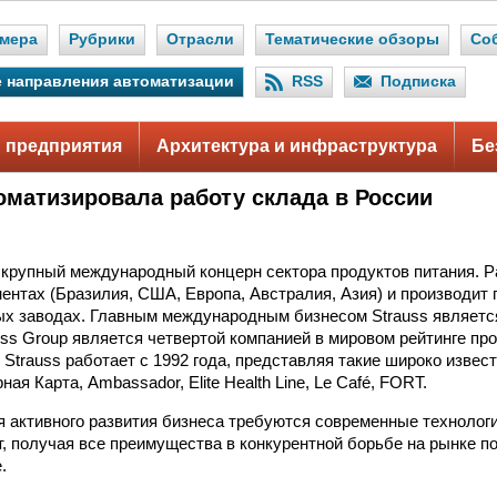
мера
Рубрики
Отрасли
Тематические обзоры
Со
 направления автоматизации
RSS
Подписка
 предприятия
Архитектура и инфраструктура
Бе
томатизировала работу склада в России
 крупный международный концерн сектора продуктов питания. Р
нентах (Бразилия, США, Европа, Австралия, Азия) и производит
ых заводах. Главным международным бизнесом Strauss являетс
uss Group является четвертой компанией в мировом рейтинге пр
 Strauss работает с 1992 года, представляя такие широко извес
ая Карта, Ambassador, Elite Health Line, Le Café, FORT.
 активного развития бизнеса требуются современные технологи
т, получая все преимущества в конкурентной борьбе на рынке п
.