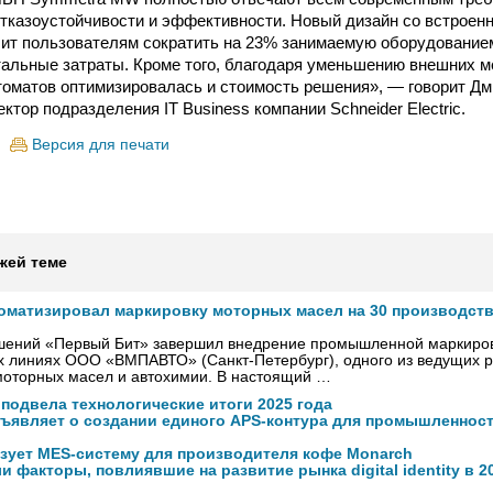
отказоустойчивости и эффективности. Новый дизайн со встрое
ит пользователям сократить на 23% занимаемую оборудованием
тальные затраты. Кроме того, благодаря уменьшению внешних 
томатов оптимизировалась и стоимость решения», — говорит Дм
ктор подразделения IT Business компании Schneider Electric.
Версия для печати
жей теме
оматизировал маркировку моторных масел на 30 производст
ешений «Первый Бит» завершил внедрение промышленной маркиров
х линиях ООО «ВМПАВТО» (Санкт-Петербург), одного из ведущих р
моторных масел и автохимии. В настоящий …
 подвела технологические итоги 2025 года
бъявляет о создании единого APS-контура для промышленност
изует MES-систему для производителя кофе Monarch
и факторы, повлиявшие на развитие рынка digital identity в 2