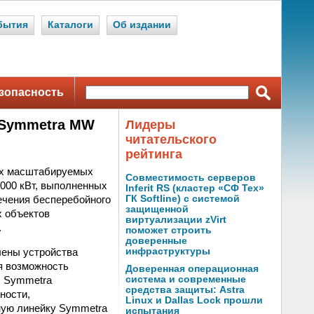
бытия
Каталоги
Об издании
зопасность
П Symmetra MW
Лидеры
читательского
рейтинга
ных масштабируемых
Совместимость серверов
000 кВт, выполненных
Inferit RS (кластер «СФ Тех»
ечения бесперебойного
ГК Softline) с системой
защищенной
х объектов
виртуализации zVirt
.
поможет строить
доверенные
лены устройства
инфраструктуры
я возможность
Доверенная операционная
П Symmetra
система и современные
средства защиты: Astra
ности,
Linux и Dallas Lock прошли
ную линейку Symmetra
испытания