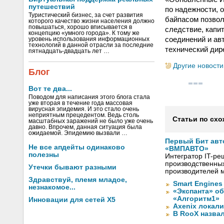
путешествий
по надежности, 
Туристический бизнес, за счет развития
байпасом позвол
которого качество жизни населения должно
повышаться, хорошо вписывается в
следствие, капи
концепцию «умного города». К тому же
соединений и ав
уровень использования информационных
технологий в данной отрасли за последние
технический дире
пятнадцать-двадцать лет …
Другие новости
Блог
Вот те два...
Поводом для написания этого блога стала
уже вторая в течение года массовая
вирусная эпидемия. И это стало очень
неприятным прецедентом. Ведь столь
Статьи по схо
масштабных заражений не было уже очень
давно. Впрочем, данная ситуация была
ожидаемой. Эпидемию вызвали …
Первый Бит авт
Не все апдейты одинаково
«ВМПАВТО»
полезны
Интегратор IT-р
производственны
Утечки бывают разными
производителей 
Здравствуй, племя младое,
Smart Engines
незнакомое...
«Экспанта» о
«Алгоритм1»
Инновации для сетей X5
Axenix локал
В RooX назвал