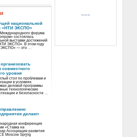
жи
ущей национальной
и «НТИ ЭКСПО»
V Международного форума
нопром» состоялась
ьной выставки достижений
«НТИ ЭКСПО». В этом году
И ЭКСПО» — это …
 организовать
я совместного
го уровня
глый стол по проблемам и
зации в условиях
мках деловой программы
вные технологические
тизации и безопасности …
управлению
едприятия делают
ународная конференция
ми «Ставка на
инар Ассоциации развития
CE Moscow Spring