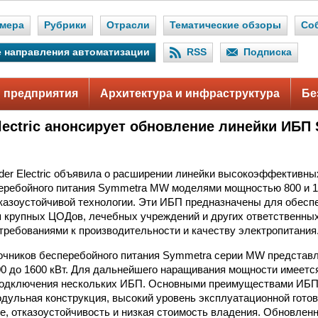
мера
Рубрики
Отрасли
Тематические обзоры
Со
 направления автоматизации
RSS
Подписка
 предприятия
Архитектура и инфраструктура
Бе
Electric анонсирует обновление линейки ИБ
der Electric объявила о расширении линейки высокоэффектив
еребойного питания Symmetra MW моделями мощностью 800 и 1
казоустойчивой технологии. Эти ИБП предназначены для обесп
 крупных ЦОДов, лечебных учреждений и других ответственны
ребованиями к производительности и качеству электропитания
очников бесперебойного питания Symmetra серии MW представ
0 до 1600 кВт. Для дальнейшего наращивания мощности имеетс
подключения нескольких ИБП. Основными преимуществами ИБ
ульная конструкция, высокий уровень эксплуатационной готов
, отказоустойчивость и низкая стоимость владения. Обновлен