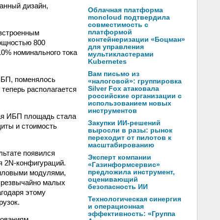
анный дизайн,
Облачная платформа
moncloud подтвердила
совместимость с
 встроенным
платформой
контейнеризации «Боцман»
ощностью 800
для управления
110% номинального тока
мультикластерами
Kubernetes
Вам письмо из
ИБП, поменялось
«налоговой»: группировка
 теперь располагается
Silver Fox атаковала
российские организации с
использованием новых
инструментов
ая ИБП площадь стала
Закупки ИИ-решений
щиты и стоимость
выросли в разы: рынок
переходит от пилотов к
масштабированию
льтате появился
Эксперт компании
я 2N-конфигураций.
«Газинформсервис»
силовыми модулями,
предложила инструмент,
оценивающий
 чрезвычайно малых
безопасность ИИ
агодаря этому
Технологическая синергия
рузок.
и операционная
эффективность: «Группа
бованиям