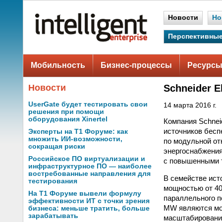
Новости
Но
Перспективные
Мобильность
Бизнес-процессы
Ресурсы
Новости
Schneider 
UserGate будет тестировать свои
14 марта 2016 г.
решения при помощи
оборудования Xinertel
Компания Schnei
источников бесп
Эксперты на Т1 Форуме: как
множить ИИ-возможности,
по модульной от
сокращая риски
энергоснабжения
Российское ПО виртуализации и
с повышенными т
инфраструктурное ПО — наиболее
востребованные направления для
В семействе ист
тестирования
мощностью от 40
На Т1 Форуме вывели формулу
параллельного 
эффективности ИТ с точки зрения
MW являются мод
бизнеса: меньше тратить, больше
зарабатывать
масштабирование