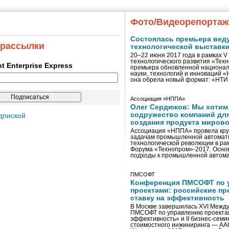
Фото/Видеорепорта
Состоялась премьера вед
 рассылки
технологической выставк
20–22 июня 2017 года в рамках 
технологического развития «Тех
ent Enterprise Express
премьера обновленной национал
науки, технологий и инноваций 
она обрела новый формат: «НТ
Ассоциация «НППА»
Олег Сердюков: Мы хотим
содружество компаний дл
дпиской
создания продукта мирово
Ассоциация «НППА» провела кру
задачам промышленной автомати
технологической революции в ра
Форума «Технопром»-2017. Осно
подходы к промышленной автома
ПМСОФТ
Конференция ПМСОФТ по 
проектами: российские пр
ставку на эффективность
В Москве завершилась XVI Межд
ПМСОФТ по управлению проекта
эффективность» и II бизнес-сем
стоимостного инжиниринга — AA