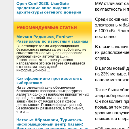
MW отличают сам
Open Conf 2026: UserGate
представил свое видение
компактность и 
архитектуры сетевого доверия
Среди основных 
электронным ба
Рекомендуемые статьи
и 1000 кВт. Бла
постоянно.
Михаил Родионов, Fortinet:
Развиваясь по известным законам
В связи с включ
В настоящее время информационная
безопасность представляет собой вполне
их расположение
самостоятельное мощное направление
корпоративной автоматизации.
справа.
Естественно, что в таких условиях
направление это все теснее связывается
с вопросами прикладной
В целом новый д
информационной …
на 23% меньше. 
Как эффективно противостоять
панели механиче
кибератакам
На сегодняшний день обеспечение
Также были обно
безопасности корпоративных ресурсов
является одной из наиболее приоритетных
энергосберегающ
целей для любой компании вне
Он позволяет пр
зависимости от масштабов и сферы
деятельности. Рынок информационной
повышая тем сам
безопасности развивается, а это значит,
что и …
уровнях нагрузк
снижаются опера
Наталья Абрамович, Туристско-
информационный центр Казани:
«Обновленные И
Виртуальная поддержка реальных