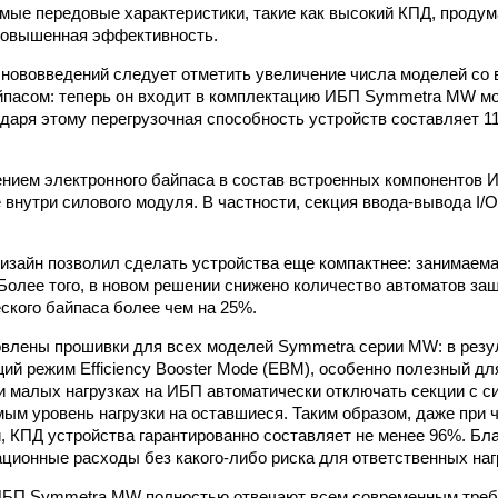
ые передовые характеристики, такие как высокий КПД, продум
повышенная эффективность.
нововведений следует отметить увеличение числа моделей со
йпасом: теперь он входит в комплектацию ИБП Symmetra MW м
годаря этому перегрузочная способность устройств составляет 
ением электронного байпаса в состав встроенных компонентов 
 внутри силового модуля. В частности, секция ввода-вывода I/O
изайн позволил сделать устройства еще компактнее: занимаем
Более того, в новом решении снижено количество автоматов за
ского байпаса более чем на 25%.
влены прошивки для всех моделей Symmetra серии MW: в резу
ий режим Efficiency Booster Mode (EBM), особенно полезный дл
и малых нагрузках на ИБП автоматически отключать секции с 
ым уровень нагрузки на оставшиеся. Таким образом, даже при
и, КПД устройства гарантированно составляет не менее 96%. Бл
ционные расходы без какого-либо риска для ответственных наг
БП Symmetra MW полностью отвечают всем современным тре