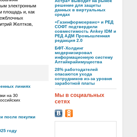
Астра» выводит на рынок
нным электронным
решение для защиты
данных в виртуальных
 площадь и, как
средах
межблочных
«Газинформсервис» и РЕД
итрий Желтков,
СОФТ подтвердили
совместимость Ankey IDM и
РЕД АДМ Промышленная
редакция 2.0
БФТ-Холдинг
модернизировал
информационную систему
Алтайкрайимущества
28% работодателей
опасаются ухода
сотрудников из-за уровня
заработной платы
венных линиях
Мы в социальных
ки на 30
оссийских
сетях
и после покупки
025 году