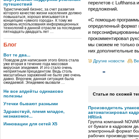
перелетов с Lufthansa
путешествий
предложений.
Туристический бизнес, за счет развития
которого качество жизни населения должно
повышаться, хорошо вписывается в
«С помощью программы
концепцию «умного города». К тому же
уровень использования информационных
определенный формат 
технологий в данной отрасли за последние
и персонифицированные
пятнадцать-двадцать лет …
прокомментировал руко
Блог
мы сможем не только о
них дополнительные в
Вот те два...
Поводом для написания этого блога стала
Другие новости
Ве
уже вторая в течение года массовая
вирусная эпидемия. И это стало очень
неприятным прецедентом. Ведь столь
масштабных заражений не было уже очень
давно. Впрочем, данная ситуация была
ожидаемой. Эпидемию вызвали …
Не все апдейты одинаково
Статьи по схожей те
полезны
Утечки бывают разными
Производитель упако
Здравствуй, племя младое,
автоматизировал кад
незнакомое...
HRlink
Группа компаний NOVAR
Инновации для сетей X5
от бумаги в кадровом д
электронный формат бол
рабочих производствен