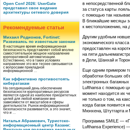
в непосредственной бл
Open Conf 2026: UserGate
представил свое видение
за статуса карты лоял
архитектуры сетевого доверия
с помощью так называе
В ближайшие месяцы за
к местоположению, на 
Рекомендуемые статьи
Другим удобным новше
Михаил Родионов, Fortinet:
Развиваясь по известным законам
экономического класса 
В настоящее время информационная
предоставлен на корот
безопасность представляет собой вполне
на пяти дальнемагистр
самостоятельное мощное направление
корпоративной автоматизации.
в Дели, Шанхай и Торон
Естественно, что в таких условиях
направление это все теснее связывается
с вопросами прикладной
Еще одним примером то
информационной …
обработки больших объ
Как эффективно противостоять
электронных багажных 
кибератакам
Lufthansa с помощью ц
На сегодняшний день обеспечение
безопасности корпоративных ресурсов
момент находится их 
является одной из наиболее приоритетных
не только о том, на ка
целей для любой компании вне
зависимости от масштабов и сферы
когда багаж появится н
деятельности. Рынок информационной
безопасности развивается, а это значит,
Мюнхена, Штутгарта и 
что и …
Программа SMILE — «Пре
Наталья Абрамович, Туристско-
информационный центр Казани:
Lufthansa Experience)
Виртуальная поддержка реальных