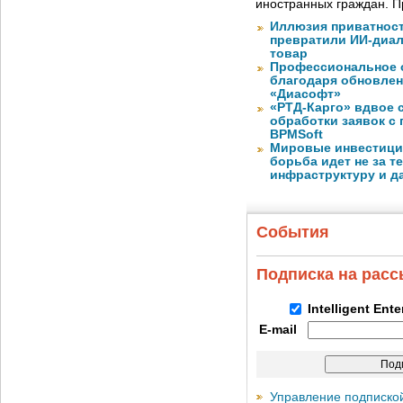
иностранных граждан. П
Иллюзия приватност
превратили ИИ-диал
товар
Профессиональное о
благодаря обновлени
«Диасофт»
«РТД-Карго» вдвое 
обработки заявок с
BPMSoft
Мировые инвестиции
борьба идет не за те
инфраструктуру и д
События
Подписка на рас
Intelligent Ent
E-mail
Управление подписко