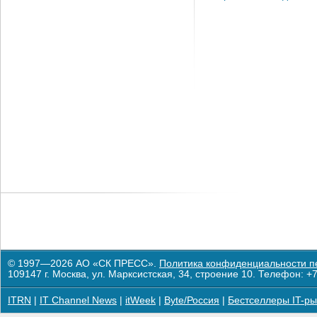
© 1997—2026 АО «СК ПРЕСС».
Политика конфиденциальности п
109147 г. Москва, ул. Марксистская, 34, строение 10. Телефон: +7
ITRN
|
IT Channel News
|
itWeek
|
Byte/Россия
|
Бестселлеры IT-ры