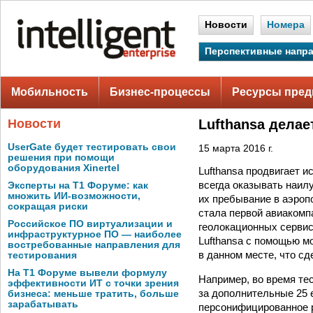
Новости
Номера
Перспективные напр
Мобильность
Бизнес-процессы
Ресурсы пред
Новости
Lufthansa делае
UserGate будет тестировать свои
15 марта 2016 г.
решения при помощи
оборудования Xinertel
Lufthansa продвигает 
всегда оказывать наил
Эксперты на Т1 Форуме: как
множить ИИ-возможности,
их пребывание в аэропо
сокращая риски
стала первой авиакомп
Российское ПО виртуализации и
геолокационных сервис
инфраструктурное ПО — наиболее
Lufthansa с помощью м
востребованные направления для
в данном месте, что с
тестирования
На Т1 Форуме вывели формулу
Например, во время те
эффективности ИТ с точки зрения
за дополнительные 25 
бизнеса: меньше тратить, больше
зарабатывать
персонифицированное 