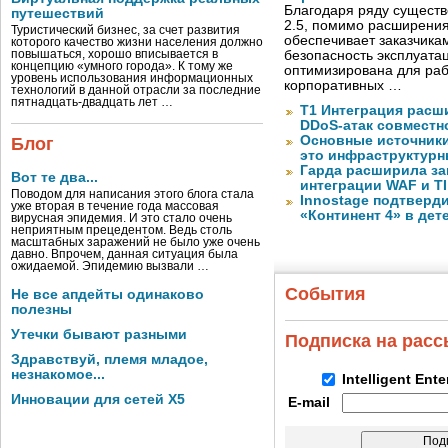
Благодаря ряду существ
путешествий
2.5, помимо расширени
Туристический бизнес, за счет развития
обеспечивает заказчик
которого качество жизни населения должно
повышаться, хорошо вписывается в
безопасность эксплуата
концепцию «умного города». К тому же
оптимизирована для раб
уровень использования информационных
корпоративных …
технологий в данной отрасли за последние
пятнадцать-двадцать лет …
Т1 Интеграция расш
DDoS-атак совместно
Основные источник
Блог
это инфраструктур
Гарда расширила за
Вот те два...
интеграции WAF и TI
Поводом для написания этого блога стала
Innostage подтвер
уже вторая в течение года массовая
«Континент 4» в дет
вирусная эпидемия. И это стало очень
неприятным прецедентом. Ведь столь
масштабных заражений не было уже очень
давно. Впрочем, данная ситуация была
ожидаемой. Эпидемию вызвали …
События
Не все апдейты одинаково
полезны
Утечки бывают разными
Подписка на рас
Здравствуй, племя младое,
незнакомое...
Intelligent Ent
Инновации для сетей X5
E-mail