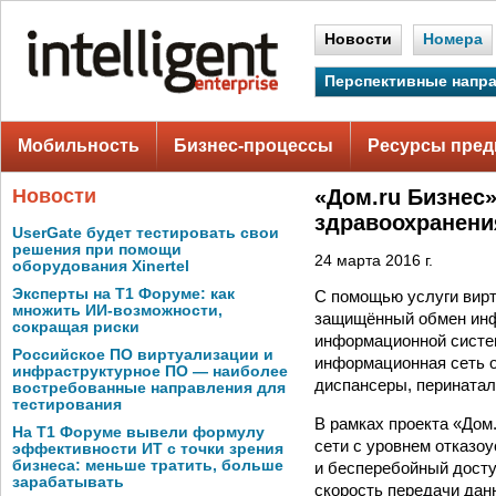
Новости
Номера
Перспективные напр
Мобильность
Бизнес-процессы
Ресурсы пред
Новости
«Дом.ru Бизнес»
здравоохранени
UserGate будет тестировать свои
решения при помощи
24 марта 2016 г.
оборудования Xinertel
Эксперты на Т1 Форуме: как
С помощью услуги вирту
множить ИИ-возможности,
защищённый обмен инф
сокращая риски
информационной систе
Российское ПО виртуализации и
информационная сеть о
инфраструктурное ПО — наиболее
диспансеры, перинатал
востребованные направления для
тестирования
В рамках проекта «Дом.
На Т1 Форуме вывели формулу
сети с уровнем отказоу
эффективности ИТ с точки зрения
бизнеса: меньше тратить, больше
и бесперебойный досту
зарабатывать
скорость передачи данн