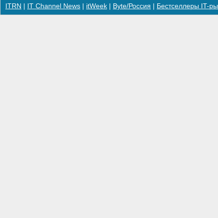
ITRN
|
IT Channel News
|
itWeek
|
Byte/Россия
|
Бестселлеры IT-ры