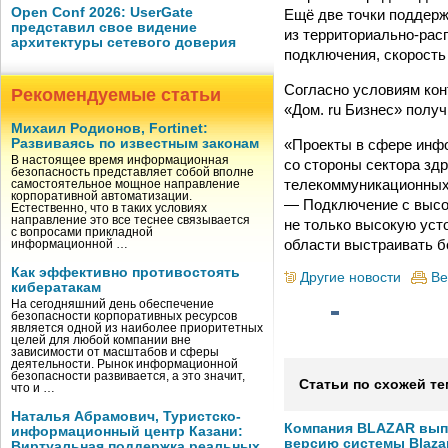
Open Conf 2026: UserGate
Ещё две точки поддерж
представил свое видение
из территориально-ра
архитектуры сетевого доверия
подключения, скорость
Согласно условиям кон
Рекомендуемые статьи
«Дом. ru Бизнес» получ
Михаил Родионов, Fortinet:
«Проекты в сфере инфо
Развиваясь по известным законам
В настоящее время информационная
со стороны сектора зд
безопасность представляет собой вполне
телекоммуникационных 
самостоятельное мощное направление
корпоративной автоматизации.
— Подключение с высок
Естественно, что в таких условиях
направление это все теснее связывается
не только высокую уст
с вопросами прикладной
области выстраивать 
информационной …
Как эффективно противостоять
Другие новости
Ве
кибератакам
На сегодняшний день обеспечение
безопасности корпоративных ресурсов
является одной из наиболее приоритетных
целей для любой компании вне
зависимости от масштабов и сферы
деятельности. Рынок информационной
безопасности развивается, а это значит,
Статьи по схожей те
что и …
Наталья Абрамович, Туристско-
Компания BLAZAR вып
информационный центр Казани:
версию системы Blazar
Виртуальная поддержка реальных