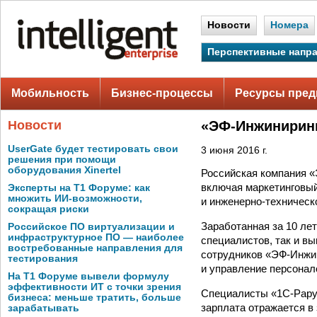
Новости
Номера
Перспективные напр
Мобильность
Бизнес-процессы
Ресурсы пред
Новости
«ЭФ-Инжиниринг
UserGate будет тестировать свои
3 июня 2016 г.
решения при помощи
оборудования Xinertel
Российская компания «
включая маркетинговый
Эксперты на Т1 Форуме: как
множить ИИ-возможности,
и инженерно-техническ
сокращая риски
Заработанная за 10 ле
Российское ПО виртуализации и
инфраструктурное ПО — наиболее
специалистов, так и в
востребованные направления для
сотрудников «ЭФ-Инжин
тестирования
и управление персонал
На Т1 Форуме вывели формулу
эффективности ИТ с точки зрения
Специалисты «1С-Рарус
бизнеса: меньше тратить, больше
зарплата отражается в 
зарабатывать