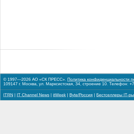
© 1997—2026 АО «СК ПРЕСС».
Политика конфиденциальности п
109147 г. Москва, ул. Марксистская, 34, строение 10. Телефон: +7
ITRN
|
IT Channel News
|
itWeek
|
Byte/Россия
|
Бестселлеры IT-ры