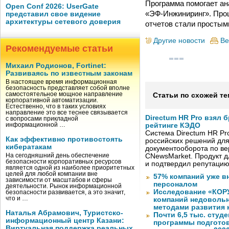
Программа помогает ан
Open Conf 2026: UserGate
«ЭФ-Инжиниринг». Проц
представил свое видение
архитектуры сетевого доверия
отчетов стали простым
Другие новости
Ве
Рекомендуемые статьи
Михаил Родионов, Fortinet:
Развиваясь по известным законам
В настоящее время информационная
безопасность представляет собой вполне
самостоятельное мощное направление
Статьи по схожей те
корпоративной автоматизации.
Естественно, что в таких условиях
направление это все теснее связывается
Directum HR Pro взял 
с вопросами прикладной
информационной …
рейтинге КЭДО
Система Directum HR Pr
Как эффективно противостоять
российских решений для
кибератакам
документооборота по в
На сегодняшний день обеспечение
CNewsMarket. Продукт 
безопасности корпоративных ресурсов
и подтвердил репутацию
является одной из наиболее приоритетных
целей для любой компании вне
57% компаний уже в
зависимости от масштабов и сферы
персоналом
деятельности. Рынок информационной
Исследование «КОРУ
безопасности развивается, а это значит,
что и …
компаний недоволь
методами развития 
Наталья Абрамович, Туристско-
Почти 6,5 тыс. студе
информационный центр Казани:
программы подготов
Виртуальная поддержка реальных