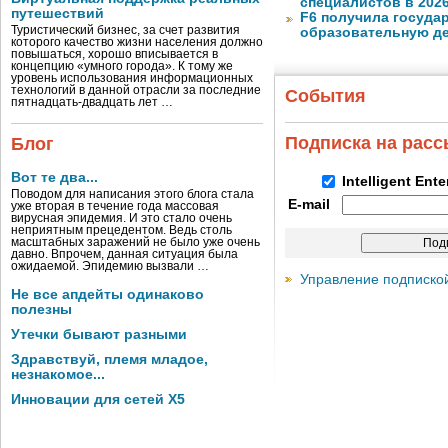
специалистов в 2026
путешествий
F6 получила госуда
Туристический бизнес, за счет развития
образовательную д
которого качество жизни населения должно
повышаться, хорошо вписывается в
концепцию «умного города». К тому же
уровень использования информационных
технологий в данной отрасли за последние
События
пятнадцать-двадцать лет …
Подписка на рас
Блог
Вот те два...
Intelligent Ent
Поводом для написания этого блога стала
E-mail
уже вторая в течение года массовая
вирусная эпидемия. И это стало очень
неприятным прецедентом. Ведь столь
масштабных заражений не было уже очень
давно. Впрочем, данная ситуация была
ожидаемой. Эпидемию вызвали …
Управление подписко
Не все апдейты одинаково
полезны
Утечки бывают разными
Здравствуй, племя младое,
незнакомое...
Инновации для сетей X5