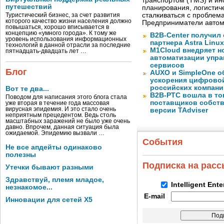
транспортом (TMS) и ин
путешествий
планирования, логистич
сталкиваться с проблем
Туристический бизнес, за счет развития
которого качество жизни населения должно
Предприниматели автом
повышаться, хорошо вписывается в
концепцию «умного города». К тому же
B2B-Center получил 
уровень использования информационных
партнера Astra Linux
технологий в данной отрасли за последние
M1Cloud внедряет н
пятнадцать-двадцать лет …
автоматизации упра
сервисов
Блог
AUXO и SimpleOne о
ускорения цифрово
российских компани
Вот те два...
B2B-РТС вошла в то
Поводом для написания этого блога стала
поставщиков собст
уже вторая в течение года массовая
вирусная эпидемия. И это стало очень
версии TAdviser
неприятным прецедентом. Ведь столь
масштабных заражений не было уже очень
давно. Впрочем, данная ситуация была
ожидаемой. Эпидемию вызвали …
События
Не все апдейты одинаково
полезны
Подписка на рас
Утечки бывают разными
Здравствуй, племя младое,
Intelligent Ent
незнакомое...
E-mail
Инновации для сетей X5