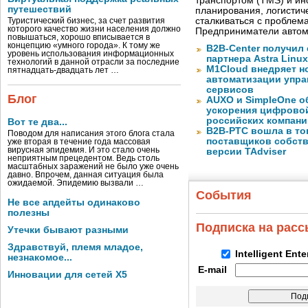
транспортом (TMS) и ин
путешествий
планирования, логистич
сталкиваться с проблем
Туристический бизнес, за счет развития
которого качество жизни населения должно
Предприниматели автом
повышаться, хорошо вписывается в
концепцию «умного города». К тому же
B2B-Center получил 
уровень использования информационных
партнера Astra Linux
технологий в данной отрасли за последние
M1Cloud внедряет н
пятнадцать-двадцать лет …
автоматизации упра
сервисов
Блог
AUXO и SimpleOne о
ускорения цифрово
российских компани
Вот те два...
B2B-РТС вошла в то
Поводом для написания этого блога стала
поставщиков собст
уже вторая в течение года массовая
вирусная эпидемия. И это стало очень
версии TAdviser
неприятным прецедентом. Ведь столь
масштабных заражений не было уже очень
давно. Впрочем, данная ситуация была
ожидаемой. Эпидемию вызвали …
События
Не все апдейты одинаково
полезны
Подписка на рас
Утечки бывают разными
Здравствуй, племя младое,
Intelligent Ent
незнакомое...
E-mail
Инновации для сетей X5