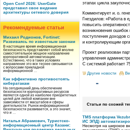
этапах цикла закупочно
Open Conf 2026: UserGate
представил свое видение
архитектуры сетевого доверия
Комментирует и. о. ге
Гнездилов: «Работа в 
повысить оперативност
Рекомендуемые статьи
возникновения ошибок
поступления доходов с
Михаил Родионов, Fortinet:
и контролирующим орга
Развиваясь по известным законам
В настоящее время информационная
безопасность представляет собой вполне
Проект реализован па
самостоятельное мощное направление
корпоративной автоматизации.
управления администр
Естественно, что в таких условиях
С системой работает 7
направление это все теснее связывается
с вопросами прикладной
информационной …
Другие новости
Ве
Как эффективно противостоять
кибератакам
На сегодняшний день обеспечение
безопасности корпоративных ресурсов
является одной из наиболее приоритетных
целей для любой компании вне
зависимости от масштабов и сферы
Статьи по схожей те
деятельности. Рынок информационной
безопасности развивается, а это значит,
что и …
TMS платформа Vezubr
Наталья Абрамович, Туристско-
ИС ЭПД) автоматизиро
информационный центр Казани:
Несмотря на широкое в
Виртуальная поддержка реальных