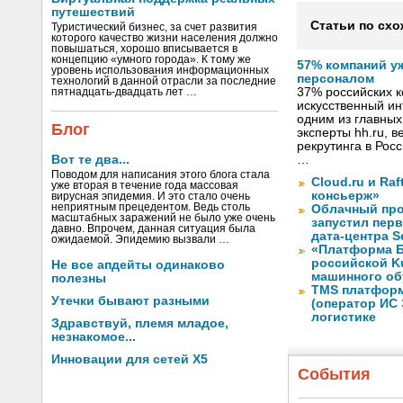
путешествий
Статьи по схо
Туристический бизнес, за счет развития
которого качество жизни населения должно
повышаться, хорошо вписывается в
концепцию «умного города». К тому же
57% компаний у
уровень использования информационных
персоналом
технологий в данной отрасли за последние
37% российских 
пятнадцать-двадцать лет …
искусственный ин
одним из главных
Блог
эксперты hh.ru, 
рекрутинга в Рос
Вот те два...
…
Поводом для написания этого блога стала
Cloud.ru и Ra
уже вторая в течение года массовая
консьерж»
вирусная эпидемия. И это стало очень
неприятным прецедентом. Ведь столь
Облачный про
масштабных заражений не было уже очень
запустил перв
давно. Впрочем, данная ситуация была
дата-центра S
ожидаемой. Эпидемию вызвали …
«Платформа Б
российской K
Не все апдейты одинаково
машинного об
полезны
TMS платформ
Утечки бывают разными
(оператор ИС
логистике
Здравствуй, племя младое,
незнакомое...
Инновации для сетей X5
События