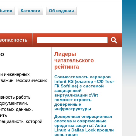
бытия
Каталоги
Об издании
зопасность
ко
Лидеры
читательского
рейтинга
ии инженерных
Совместимость серверов
кважин, геофизических
Inferit RS (кластер «СФ Тех»
ГК Softline) с системой
защищенной
виртуализации zVirt
ивность работы
поможет строить
 документами,
доверенные
чтовых данных.
инфраструктуры
тить
Доверенная операционная
специалисты которой
система и современные
средства защиты: Astra
Linux и Dallas Lock прошли
испытания