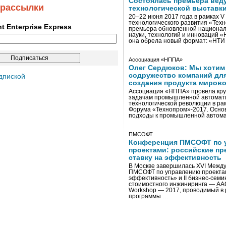
Состоялась премьера вед
 рассылки
технологической выставк
20–22 июня 2017 года в рамках 
технологического развития «Тех
ent Enterprise Express
премьера обновленной национал
науки, технологий и инноваций 
она обрела новый формат: «НТ
Ассоциация «НППА»
Олег Сердюков: Мы хотим
содружество компаний дл
дпиской
создания продукта мирово
Ассоциация «НППА» провела кру
задачам промышленной автомати
технологической революции в ра
Форума «Технопром»-2017. Осно
подходы к промышленной автома
ПМСОФТ
Конференция ПМСОФТ по 
проектами: российские пр
ставку на эффективность
В Москве завершилась XVI Межд
ПМСОФТ по управлению проекта
эффективность» и II бизнес-сем
стоимостного инжиниринга — AA
Workshop — 2017, проводимый в 
программы …