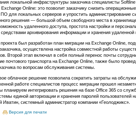
ния локальной инфраструктуры заказчика специалисты Softlin
 Exchange Online: это позволит заказчику снизить операционны
 ПО для локальных серверов и упростить администрирование с
ного решения — большой объем свободного места в хранилище
озможность удаленного доступа, простота настройки и персонал
 средствами архивирования информации и хранения удаленной 
 проекта был разработан план миграции на Exchange Online, по
заказчика, осуществлена настройка совместной работы сущест
ов. Второй этап включал в себя полный перенос почты сотрудн
ие почтового транспорта на Exchange Online, также было прове
казчика по вопросам обслуживания системы.
вое облачное решение позволила сократить затраты на обслужи
женной работе специалистов процесс миграции прошел незамет
 планируем интегрировать решения на базе Office 365 со служба
стемы единой авторизации и хранения паролей пользователей н
 Иватин, системный администратор компании «Геолоджикс».
Версия для печати