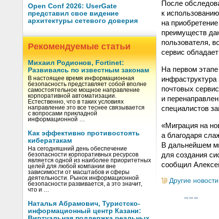
После обследова
Open Conf 2026: UserGate
к использованию
представил свое видение
архитектуры сетевого доверия
на приобретение
преимуществ дан
пользователя, в
Рекомендуемые статьи
сервис обладает
Михаил Родионов, Fortinet:
На первом этапе
Развиваясь по известным законам
инфраструктура 
В настоящее время информационная
безопасность представляет собой вполне
почтовых сервис
самостоятельное мощное направление
корпоративной автоматизации.
и перенаправлен
Естественно, что в таких условиях
специалистов за
направление это все теснее связывается
с вопросами прикладной
информационной …
«Миграция на но
Как эффективно противостоять
а благодаря сла
кибератакам
В дальнейшем мы
На сегодняшний день обеспечение
для создания си
безопасности корпоративных ресурсов
является одной из наиболее приоритетных
сообщил Алексей
целей для любой компании вне
зависимости от масштабов и сферы
деятельности. Рынок информационной
Другие новости
безопасности развивается, а это значит,
что и …
Наталья Абрамович, Туристско-
информационный центр Казани:
Виртуальная поддержка реальных