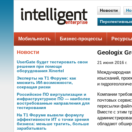
Новости
Но
Перспективные
Мобильность
Бизнес-процессы
Ресурсы
Новости
Geologix G
UserGate будет тестировать свои
21 июня 2016 г.
решения при помощи
оборудования Xinertel
Международная г
изысканий, прое
Эксперты на Т1 Форуме: как
множить ИИ-возможности,
и гидрогеологиче
сокращая риски
Компании требов
Российское ПО виртуализации и
инфраструктурное ПО — наиболее
почтовых сервис
востребованные направления для
пересылки файло
тестирования
Вместе с этим т
На Т1 Форуме вывели формулу
администрирован
эффективности ИТ с точки зрения
обладают обшир
бизнеса: меньше тратить, больше
зарабатывать