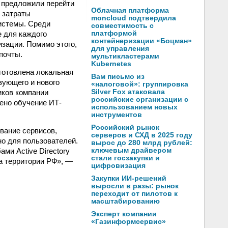
e предложили перейти
Облачная платформа
е затраты
moncloud подтвердила
истемы. Среди
совместимость с
 для каждого
платформой
контейнеризации «Боцман»
изации. Помимо этого,
для управления
почты.
мультикластерами
Kubernetes
дготовлена локальная
Вам письмо из
вующего и нового
«налоговой»: группировка
иков компании
Silver Fox атаковала
российские организации с
дено обучение ИТ-
использованием новых
инструментов
Российский рынок
вание сервисов,
серверов и СХД в 2025 году
но для пользователей.
вырос до 280 млрд рублей:
ми Active Directory
ключевым драйвером
стали госзакупки и
а территории РФ», —
цифровизация
Закупки ИИ-решений
выросли в разы: рынок
переходит от пилотов к
масштабированию
Эксперт компании
«Газинформсервис»