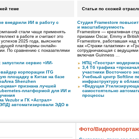
жей теме
Статьи по схожей отрасл
же внедрили ИИ в работу с
Студия Framestore повыси
и масштабируемость
компаний стали чаще применять
Framestore — креативная сту
теллект в работе и считают это
призами Oscar, Emmy и Britis
 успехов 2025 года, выяснили
Framestore, работавшая над 
ведущей платформы онлайн-
как «Стражи галактики» и «Гр
сии. По сравнению с показателями
сотрудничающая с ведущими
включая Guinness …
ft запустили сервис «ИИ-
НПЦ «Геостра» модерниз
3,4 Тб трафика «прокача
вайдер корпорации ITG
участники Восточного э
ую площадку в Китае на базе
Учебный центр Softline п
eaArea Shenzhen
инфраструктуру в облак
оцман» признана лучшей
«Ведущая Утилизирующая
ubernetes-платформой для ИИ и
самостоятельно автомати
учения
процессы
а Vezubr и ГК «Астрал»
 ЭПД) автоматизировали ЭДО в
Фото/Видеорепорта