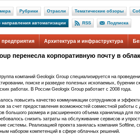
мера
Рубрики
Отрасли
Тематические обзоры
Со
 направления автоматизации
RSS
Подписка
 предприятия
Архитектура и инфраструктура
Бе
roup перенесла корпоративную почту в обла
руппа компаний Geologix Group специализируется на проведен
ктировании, поиске и разведке полезных ископаемых, бурении с
ских работах. В России Geologix Group работает с 2008 года.
алось повысить качество коммуникации сотрудников и эффект
ов за счет предоставления возможностей совместной работы с
в большого размера и расширенного объема хранилища для по
ребовалось снизить затраты на обслуживание сервисов и упрос
ие системы. Реализацией проекта занялась компания Softline, 
ным набором компетенций в сфере облачных решений.