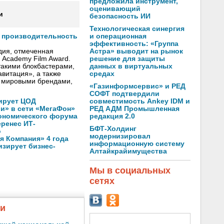
предложила инструмент,
оценивающий
и
безопасность ИИ
Технологическая синергия
и операционная
т производительность
эффективность: «Группа
Астра» выводит на рынок
дия, отмеченная
решение для защиты
h Academy Film Award.
данных в виртуальных
такими блокбастерами,
средах
авитация», a также
 мировыми брендами,
«Газинформсервис» и РЕД
СОФТ подтвердили
совместимость Ankey IDM и
ирует ЦОД
РЕД АДМ Промышленная
ли» в сети «МегаФон»
редакция 2.0
кономического форума
еренес ИТ-
БФТ-Холдинг
о
модернизировал
 Компания» 4 года
информационную систему
зирует бизнес-
Алтайкрайимущества
Мы в социальных
сетях
жи