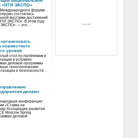
ущей национальной
и «НТИ ЭКСПО»
V Международного форума
нопром» состоялась
ьной выставки достижений
«НТИ ЭКСПО». В этом году
И ЭКСПО» — это …
 организовать
я совместного
го уровня
глый стол по проблемам и
зации в условиях
мках деловой программы
вные технологические
тизации и безопасности …
управлению
едприятия делают
ународная конференция
ми «Ставка на
инар Ассоциации развития
CE Moscow Spring
рамках деловой