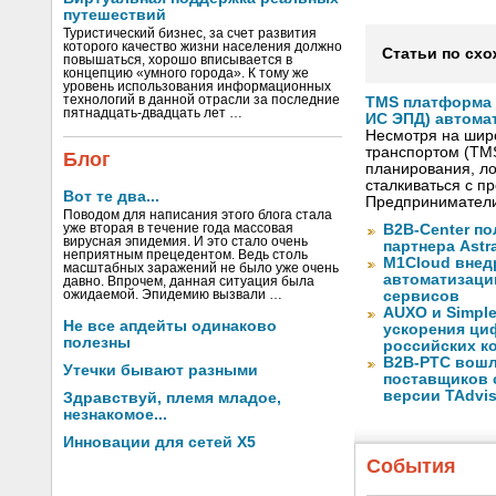
путешествий
Туристический бизнес, за счет развития
которого качество жизни населения должно
Статьи по схо
повышаться, хорошо вписывается в
концепцию «умного города». К тому же
уровень использования информационных
технологий в данной отрасли за последние
TMS платформа V
пятнадцать-двадцать лет …
ИС ЭПД) автома
Несмотря на шир
транспортом (TM
Блог
планирования, ло
сталкиваться с 
Вот те два...
Предприниматели
Поводом для написания этого блога стала
уже вторая в течение года массовая
B2B-Center по
вирусная эпидемия. И это стало очень
партнера Astr
неприятным прецедентом. Ведь столь
M1Cloud внед
масштабных заражений не было уже очень
автоматизаци
давно. Впрочем, данная ситуация была
ожидаемой. Эпидемию вызвали …
сервисов
AUXO и Simpl
Не все апдейты одинаково
ускорения ци
полезны
российских к
B2B-РТС вошл
Утечки бывают разными
поставщиков 
версии TAdvis
Здравствуй, племя младое,
незнакомое...
Инновации для сетей X5
События