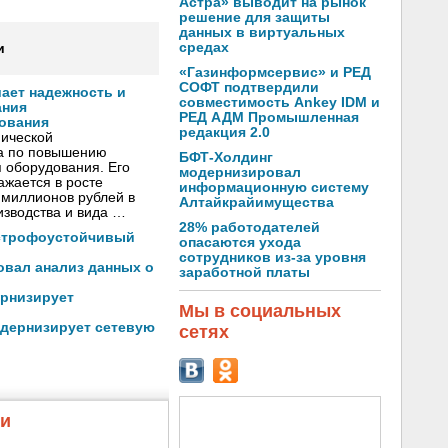
Астра» выводит на рынок
решение для защиты
данных в виртуальных
средах
и
«Газинформсервис» и РЕД
СОФТ подтвердили
ает надежность и
совместимость Ankey IDM и
ания
РЕД АДМ Промышленная
ования
редакция 2.0
ической
а по повышению
БФТ-Холдинг
 оборудования. Его
модернизировал
ажается в росте
информационную систему
 миллионов рублей в
Алтайкрайимущества
изводства и вида …
28% работодателей
астрофоустойчивый
опасаются ухода
сотрудников из-за уровня
овал анализ данных о
заработной платы
рнизирует
Мы в социальных
одернизирует сетевую
сетях
жи