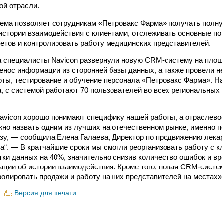
ой отрасли.
ема позволяет сотрудникам «Петровакс Фарма» получать полн
стории взаимодействия с клиентами, отслеживать основные по
четов и контролировать работу медицинских представителей.
а специалисты Navicon развернули новую CRM-систему на площ
енос информации из сторонней базы данных, а также провели 
ты, тестирование и обучение персонала «Петровакс Фарма». Н
, с системой работают 70 пользователей во всех региональных
vicon хорошо понимают специфику нашей работы, а отраслево
о назвать одним из лучших на отечественном рынке, именно 
ьзу, — сообщила Елена Галаева, Директор по продвижению лек
а“. — В кратчайшие сроки мы смогли реорганизовать работу с к
тки данных на 40%, значительно снизив количество ошибок и в
ации об истории взаимодействия. Кроме того, новая CRM-систе
ролировать продажи и работу наших представителей на местах»
Версия для печати