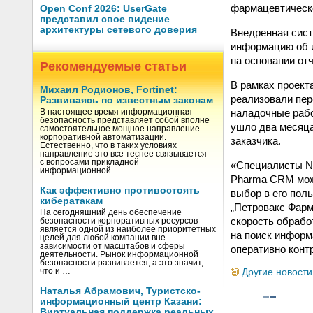
фармацевтическ
Open Conf 2026: UserGate
представил свое видение
архитектуры сетевого доверия
Внедренная сист
информацию об и
на основании от
Рекомендуемые статьи
В рамках проект
Михаил Родионов, Fortinet:
реализовали пер
Развиваясь по известным законам
наладочные рабо
В настоящее время информационная
безопасность представляет собой вполне
ушло два месяца
самостоятельное мощное направление
корпоративной автоматизации.
заказчика.
Естественно, что в таких условиях
направление это все теснее связывается
с вопросами прикладной
«Специалисты Na
информационной …
Pharma CRM можн
Как эффективно противостоять
выбор в его пол
кибератакам
„Петровакс Фарм
На сегодняшний день обеспечение
скорость обрабо
безопасности корпоративных ресурсов
является одной из наиболее приоритетных
на поиск информ
целей для любой компании вне
зависимости от масштабов и сферы
оперативно конт
деятельности. Рынок информационной
безопасности развивается, а это значит,
Другие новости
что и …
Наталья Абрамович, Туристско-
информационный центр Казани:
Виртуальная поддержка реальных