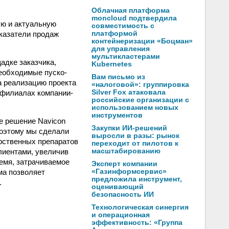
Облачная платформа
moncloud подтвердила
ую и актуальную
совместимость с
казатели продаж
платформой
контейнеризации «Боцман»
для управления
мультикластерами
адке заказчика,
Kubernetes
необходимые пуско-
Вам письмо из
а реализацию проекта
«налоговой»: группировка
 филиалах компании-
Silver Fox атаковала
российские организации с
использованием новых
инструментов
е решение Navicon
Закупки ИИ-решений
поэтому мы сделали
выросли в разы: рынок
арственных препаратов
переходит от пилотов к
лиентами, увеличив
масштабированию
ремя, затрачиваемое
Эксперт компании
ма позволяет
«Газинформсервис»
предложила инструмент,
.
оценивающий
безопасность ИИ
Технологическая синергия
и операционная
эффективность: «Группа