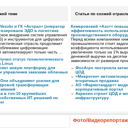
жей теме
Статьи по схожей отрасл
ezubr и ГК «Астрал» (оператор
Кемеровский «Азот» повыш
тизировали ЭДО в логистике
эффективность использов
окое внедрение систем управления
производственного оборуд
S) и инструментов для цифрового
Перед всеми компаниями хим
гистическая отрасль продолжает
промышленности стоит задач
проблемами цифровизации.
коэффициента использования
 автоматизируют только часть …
увеличение только на 1% выр
денежной выручки на десятки
лучил статус технологического
зависимости от размеров про
a Linux
ряет новую платформу для
ФосАгро построила кат
и управления заказами облачных
ЦОД
«Микроген» автоматизир
eOne объединяют усилия для
вторичных продажах
фровой трансформации
АО «Фармстандарт» моде
омпаний
корпоративный портал
а в топ-10 крупнейших
Акрихин строит ЦОД и м
собственных ИТ-решений по
инфраструктуру
er
Фото/Видеорепорта