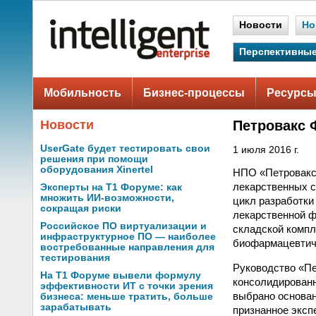
Новости
Но
Перспективные
Мобильность
Бизнес-процессы
Ресурсы
Новости
Петровакс 
UserGate будет тестировать свои
1 июля 2016 г.
решения при помощи
оборудования Xinertel
НПО «Петровакс
лекарственных с
Эксперты на Т1 Форуме: как
множить ИИ-возможности,
цикл разработки
сокращая риски
лекарственной 
Российское ПО виртуализации и
складской компл
инфраструктурное ПО — наиболее
биофармацевтич
востребованные направления для
тестирования
Руководство «Пе
На Т1 Форуме вывели формулу
консолидированн
эффективности ИТ с точки зрения
выбрано основан
бизнеса: меньше тратить, больше
зарабатывать
признанное эксп