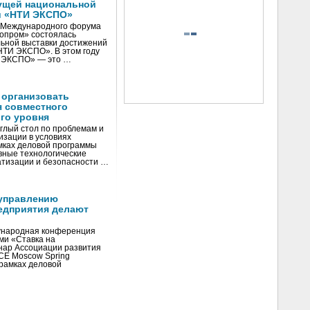
ущей национальной
и «НТИ ЭКСПО»
V Международного форума
нопром» состоялась
ьной выставки достижений
«НТИ ЭКСПО». В этом году
И ЭКСПО» — это …
 организовать
я совместного
го уровня
глый стол по проблемам и
зации в условиях
мках деловой программы
вные технологические
тизации и безопасности …
управлению
едприятия делают
ународная конференция
ми «Ставка на
инар Ассоциации развития
CE Moscow Spring
рамках деловой