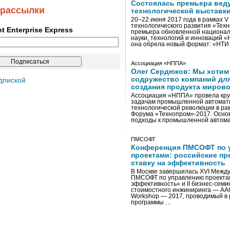
Состоялась премьера вед
 рассылки
технологической выставк
20–22 июня 2017 года в рамках 
технологического развития «Тех
ent Enterprise Express
премьера обновленной национал
науки, технологий и инноваций 
она обрела новый формат: «НТ
Ассоциация «НППА»
Олег Сердюков: Мы хотим
содружество компаний дл
дпиской
создания продукта мирово
Ассоциация «НППА» провела кру
задачам промышленной автомати
технологической революции в ра
Форума «Технопром»-2017. Осно
подходы к промышленной автома
ПМСОФТ
Конференция ПМСОФТ по 
проектами: российские пр
ставку на эффективность
В Москве завершилась XVI Межд
ПМСОФТ по управлению проекта
эффективность» и II бизнес-сем
стоимостного инжиниринга — AA
Workshop — 2017, проводимый в 
программы …