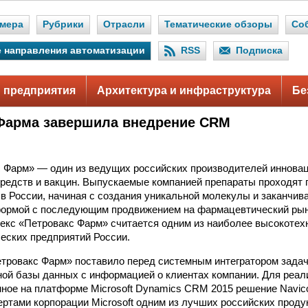
мера
Рубрики
Отрасли
Тематические обзоры
Со
 направления автоматизации
RSS
Подписка
 предприятия
Архитектура и инфраструктура
Бе
Фарма завершила внедрение CRM
 Фарм» — один из ведущих российских производителей иннова
редств и вакцин. Выпускаемые компанией препараты проходят
 в России, начиная с создания уникальной молекулы и заканчива
формой с последующим продвижением на фармацевтический рын
екс «Петровакс Фарм» считается одним из наиболее высокотех
еских предприятий России.
тровакс Фарм» поставило перед системным интегратором задач
ой базы данных с информацией о клиентах компании. Для реал
ное на платформе Microsoft Dynamics CRM 2015 решение Navi
ертами корпорации Microsoft одним из лучших российских проду