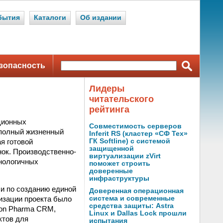
бытия
Каталоги
Об издании
зопасность
Лидеры
читательского
рейтинга
ционных
Совместимость серверов
 полный жизненный
Inferit RS (кластер «СФ Тех»
я готовой
ГК Softline) с системой
защищенной
ок. Производственно-
виртуализации zVirt
нологичных
поможет строить
доверенные
инфраструктуры
и по созданию единой
Доверенная операционная
изации проекта было
система и современные
средства защиты: Astra
con Pharma CRM,
Linux и Dallas Lock прошли
ктов для
испытания