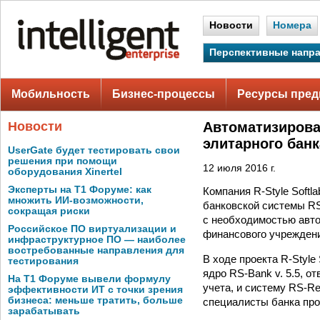
Новости
Номера
Перспективные напр
Мобильность
Бизнес-процессы
Ресурсы пред
Новости
Автоматизирова
элитарного банк
UserGate будет тестировать свои
решения при помощи
12 июля 2016 г.
оборудования Xinertel
Эксперты на Т1 Форуме: как
Компания R-Style Soft
множить ИИ-возможности,
банковской системы RS
сокращая риски
с необходимостью авт
Российское ПО виртуализации и
финансового учреждения
инфраструктурное ПО — наиболее
востребованные направления для
В ходе проекта R-Styl
тестирования
ядро RS-Bank v. 5.5, 
На Т1 Форуме вывели формулу
учета, и систему RS-Re
эффективности ИТ с точки зрения
бизнеса: меньше тратить, больше
специалисты банка про
зарабатывать