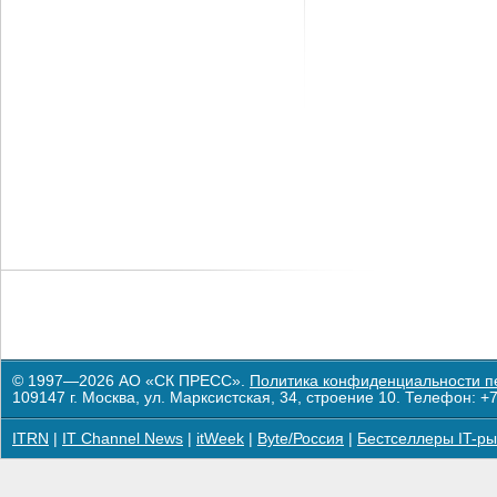
© 1997—2026 АО «СК ПРЕСС».
Политика конфиденциальности п
109147 г. Москва, ул. Марксистская, 34, строение 10. Телефон: +7
ITRN
|
IT Channel News
|
itWeek
|
Byte/Россия
|
Бестселлеры IT-ры