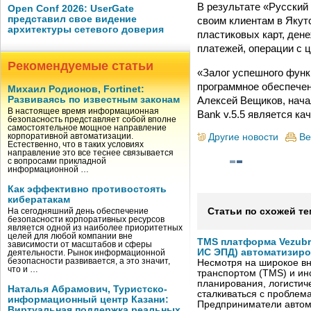
В результате «Русский
Open Conf 2026: UserGate
представил свое видение
своим клиентам в Якутс
архитектуры сетевого доверия
пластиковых карт, ден
платежей, операции с 
Рекомендуемые статьи
«Залог успешного функ
программное обеспечен
Михаил Родионов, Fortinet:
Алексей Вещиков, нача
Развиваясь по известным законам
В настоящее время информационная
Bank v.5.5 является к
безопасность представляет собой вполне
самостоятельное мощное направление
Другие новости
Ве
корпоративной автоматизации.
Естественно, что в таких условиях
направление это все теснее связывается
с вопросами прикладной
информационной …
Как эффективно противостоять
кибератакам
Статьи по схожей те
На сегодняшний день обеспечение
безопасности корпоративных ресурсов
является одной из наиболее приоритетных
целей для любой компании вне
TMS платформа Vezubr
зависимости от масштабов и сферы
ИС ЭПД) автоматизиро
деятельности. Рынок информационной
безопасности развивается, а это значит,
Несмотря на широкое в
что и …
транспортом (TMS) и ин
планирования, логистич
Наталья Абрамович, Туристско-
сталкиваться с проблем
информационный центр Казани:
Предприниматели автом
Виртуальная поддержка реальных