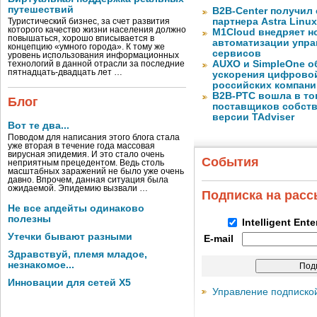
путешествий
B2B-Center получил 
партнера Astra Linux
Туристический бизнес, за счет развития
которого качество жизни населения должно
M1Cloud внедряет н
повышаться, хорошо вписывается в
автоматизации упра
концепцию «умного города». К тому же
сервисов
уровень использования информационных
AUXO и SimpleOne о
технологий в данной отрасли за последние
пятнадцать-двадцать лет …
ускорения цифрово
российских компани
B2B-РТС вошла в то
Блог
поставщиков собст
версии TAdviser
Вот те два...
Поводом для написания этого блога стала
уже вторая в течение года массовая
вирусная эпидемия. И это стало очень
События
неприятным прецедентом. Ведь столь
масштабных заражений не было уже очень
давно. Впрочем, данная ситуация была
ожидаемой. Эпидемию вызвали …
Подписка на рас
Не все апдейты одинаково
полезны
Intelligent Ent
Утечки бывают разными
E-mail
Здравствуй, племя младое,
незнакомое...
Инновации для сетей X5
Управление подписко