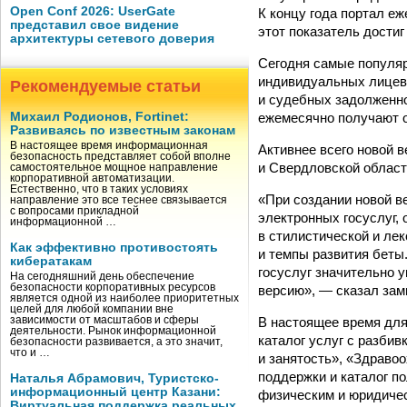
Open Conf 2026: UserGate
К концу года портал е
представил свое видение
этот показатель достиг
архитектуры сетевого доверия
Сегодня самые популяр
индивидуальных лицевы
Рекомендуемые статьи
и судебных задолженно
ежемесячно получают о
Михаил Родионов, Fortinet:
Развиваясь по известным законам
В настоящее время информационная
Активнее всего новой 
безопасность представляет собой вполне
и Свердловской областе
самостоятельное мощное направление
корпоративной автоматизации.
Естественно, что в таких условиях
«При создании новой в
направление это все теснее связывается
с вопросами прикладной
электронных госуслуг, 
информационной …
в стилистической и ле
Как эффективно противостоять
и темпы развития беты
кибератакам
госуслуг значительно 
На сегодняшний день обеспечение
безопасности корпоративных ресурсов
версию», — сказал зам
является одной из наиболее приоритетных
целей для любой компании вне
В настоящее время для
зависимости от масштабов и сферы
деятельности. Рынок информационной
каталог услуг с разбив
безопасности развивается, а это значит,
что и …
и занятость», «Здраво
поддержки и каталог п
Наталья Абрамович, Туристско-
информационный центр Казани:
физическим и юридичес
Виртуальная поддержка реальных