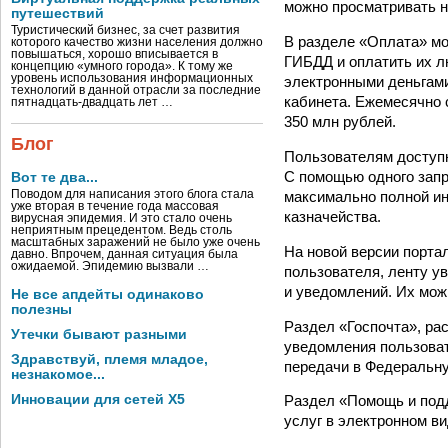
можно просматривать н
путешествий
Туристический бизнес, за счет развития
В разделе «Оплата» мо
которого качество жизни населения должно
повышаться, хорошо вписывается в
ГИБДД и оплатить их л
концепцию «умного города». К тому же
уровень использования информационных
электронными деньгами
технологий в данной отрасли за последние
кабинета. Ежемесячно
пятнадцать-двадцать лет …
350 млн рублей.
Блог
Пользователям доступн
С помощью одного запр
Вот те два...
максимально полной и
Поводом для написания этого блога стала
уже вторая в течение года массовая
казначейства.
вирусная эпидемия. И это стало очень
неприятным прецедентом. Ведь столь
масштабных заражений не было уже очень
На новой версии порта
давно. Впрочем, данная ситуация была
ожидаемой. Эпидемию вызвали …
пользователя, ленту у
и уведомлений. Их мож
Не все апдейты одинаково
полезны
Раздел «Госпочта», ра
Утечки бывают разными
уведомления пользоват
Здравствуй, племя младое,
передачи в Федеральн
незнакомое...
Инновации для сетей X5
Раздел «Помощь и под
услуг в электронном ви