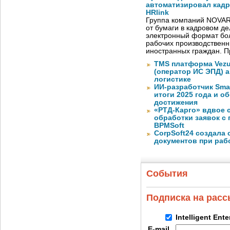
автоматизировал кад
HRlink
Группа компаний NOVAR
от бумаги в кадровом д
электронный формат бол
рабочих производствен
иностранных граждан. П
TMS платформа Vezu
(оператор ИС ЭПД) 
логистике
ИИ-разработчик Sma
итоги 2025 года и 
достижения
«РТД-Карго» вдвое 
обработки заявок с
BPMSoft
CorpSoft24 создала
документов при раб
События
Подписка на рас
Intelligent Ent
E-mail