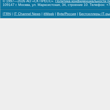
© 1997—2026 АО «СК ПРЕСС».
Политика конфиденциальности п
109147 г. Москва, ул. Марксистская, 34, строение 10. Телефон: +7
ITRN
|
IT Channel News
|
itWeek
|
Byte/Россия
|
Бестселлеры IT-ры