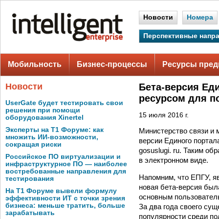
Новости
Номера
Перспективные напр
Мобильность
Бизнес-процессы
Ресурсы пред
Новости
Бета-версия Ед
ресурсом для п
UserGate будет тестировать свои
решения при помощи
15 июля 2016 г.
оборудования Xinertel
Эксперты на Т1 Форуме: как
Министерство связи и 
множить ИИ-возможности,
версии Единого портал
сокращая риски
gosuslugi. ru. Таким о
Российское ПО виртуализации и
в электронном виде.
инфраструктурное ПО — наиболее
востребованные направления для
Напомним, что ЕПГУ, я
тестирования
новая бета-версия была
На Т1 Форуме вывели формулу
основным пользователь
эффективности ИТ с точки зрения
бизнеса: меньше тратить, больше
За два года своего су
зарабатывать
популярности среди по