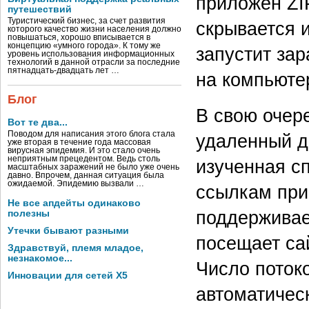
приложен ZI
путешествий
Туристический бизнес, за счет развития
скрывается 
которого качество жизни населения должно
повышаться, хорошо вписывается в
концепцию «умного города». К тому же
запустит за
уровень использования информационных
технологий в данной отрасли за последние
пятнадцать-двадцать лет …
на компьютер
Блог
В свою очер
Вот те два...
Поводом для написания этого блога стала
удаленный д
уже вторая в течение года массовая
вирусная эпидемия. И это стало очень
неприятным прецедентом. Ведь столь
изученная с
масштабных заражений не было уже очень
давно. Впрочем, данная ситуация была
ожидаемой. Эпидемию вызвали …
ссылкам при
Не все апдейты одинаково
поддерживает
полезны
Утечки бывают разными
посещает са
Здравствуй, племя младое,
незнакомое...
Число поток
Инновации для сетей X5
автоматичес