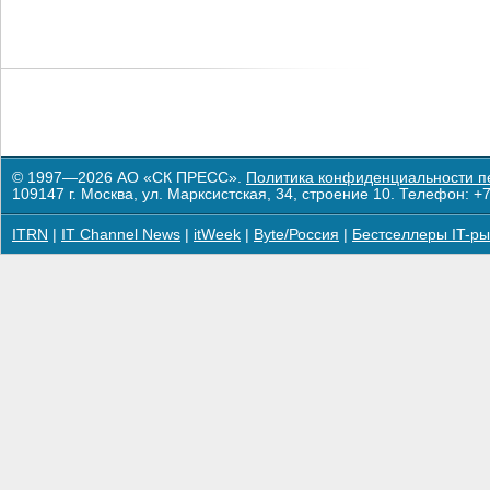
© 1997—2026 АО «СК ПРЕСС».
Политика конфиденциальности п
109147 г. Москва, ул. Марксистская, 34, строение 10. Телефон: +7
ITRN
|
IT Channel News
|
itWeek
|
Byte/Россия
|
Бестселлеры IT-ры