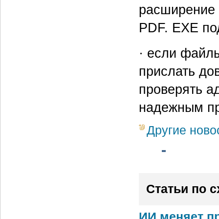
расширение 
PDF. EXE по
· если файл
прислать до
проверять а
надежным пр
Другие ново
Статьи по 
ИИ меняет п