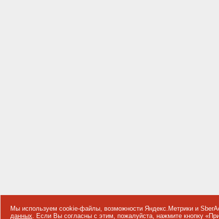
Мы используем cookie-файлы, возможности Яндекс.Метрики и SberA
данных
. Если Вы согласны с этим, пожалуйста, нажмите кнопку «П