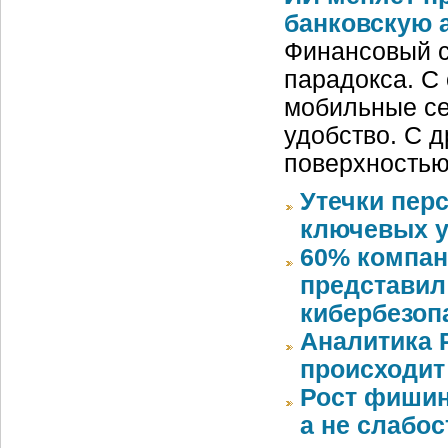
банковскую 
Финансовый с
парадокса. С
мобильные се
удобство. С д
поверхностью
Утечки пер
ключевых у
60% компан
представил
кибербезоп
Аналитика 
происходит
Рост фишин
а не слабо