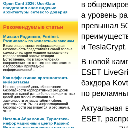
в общемиров
Open Conf 2026: UserGate
представил свое видение
архитектуры сетевого доверия
а уровень р
превышал 50
Рекомендуемые статьи
преимуществ
Михаил Родионов, Fortinet:
Развиваясь по известным законам
и TeslaCrypt.
В настоящее время информационная
безопасность представляет собой вполне
самостоятельное мощное направление
корпоративной автоматизации.
В новой кам
Естественно, что в таких условиях
направление это все теснее связывается
с вопросами прикладной
ESET LiveGr
информационной …
Как эффективно противостоять
бэкдора Kovt
кибератакам
На сегодняшний день обеспечение
безопасности корпоративных ресурсов
по рекламны
является одной из наиболее приоритетных
целей для любой компании вне
зависимости от масштабов и сферы
деятельности. Рынок информационной
Актуальная 
безопасности развивается, а это значит,
что и …
ESET, распр
Наталья Абрамович, Туристско-
информационный центр Казани:
Виртуальная поддержка реальных