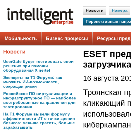
Новости
Номера
Перспективные напр
Мобильность
Бизнес-процессы
Ресурсы пред
Новости
ESET пред
UserGate будет тестировать свои
загрузчик
решения при помощи
оборудования Xinertel
16 августа 201
Эксперты на Т1 Форуме: как
множить ИИ-возможности,
сокращая риски
Троянская п
Российское ПО виртуализации и
инфраструктурное ПО — наиболее
кликающий 
востребованные направления для
тестирования
использовалс
На Т1 Форуме вывели формулу
эффективности ИТ с точки зрения
киберкампан
бизнеса: меньше тратить, больше
зарабатывать