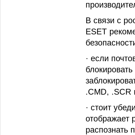
производите
В связи с р
ESET рекоме
безопасност
· если почто
блокировать
заблокирова
.CMD, .SCR и
· стоит убед
отображает 
распознать 