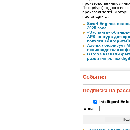
производственных лини
Петербург), одного из в
производителей моторны
настоящий …
Smart Engines подве
2025 года
«Экспанта» объявля
APS-контура для пр
покупки «Алгоритм1
Axenix локализует 
производителя коф
В RooX назвали фак
развитие рынка digita
События
Подписка на рас
Intelligent Ent
E-mail