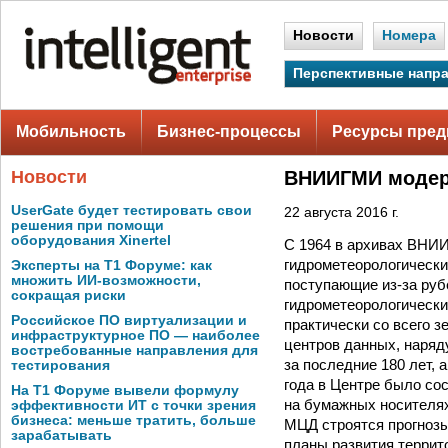
Новости
Номера
Перспективные напр
Мобильность
Бизнес-процессы
Ресурсы пред
Новости
ВНИИГМИ модерн
UserGate будет тестировать свои
22 августа 2016 г.
решения при помощи
оборудования Xinertel
С 1964 в архивах ВНИ
гидрометеорологически
Эксперты на Т1 Форуме: как
множить ИИ-возможности,
поступающие из-за ру
сокращая риски
гидрометеорологически
Российское ПО виртуализации и
практически со всего
инфраструктурное ПО — наиболее
центров данных, наря
востребованные направления для
за последние 180 лет, 
тестирования
года в Центре было со
На Т1 Форуме вывели формулу
на бумажных носителях
эффективности ИТ с точки зрения
бизнеса: меньше тратить, больше
МЦД строятся прогноз
зарабатывать
планы развития террито