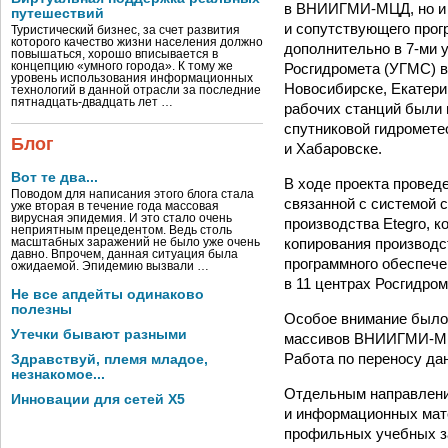
в ВНИИГМИ-МЦД, но и в
путешествий
и сопутствующего прог
Туристический бизнес, за счет развития
которого качество жизни населения должно
дополнительно в 7-ми 
повышаться, хорошо вписывается в
Росгидромета (УГМС) в
концепцию «умного города». К тому же
уровень использования информационных
Новосибирске, Екатери
технологий в данной отрасли за последние
пятнадцать-двадцать лет …
рабочих станций были 
спутниковой гидромет
Блог
и Хабаровске.
Вот те два...
В ходе проекта прове
Поводом для написания этого блога стала
связанной с системой 
уже вторая в течение года массовая
вирусная эпидемия. И это стало очень
производства Etegro, 
неприятным прецедентом. Ведь столь
копирования производс
масштабных заражений не было уже очень
давно. Впрочем, данная ситуация была
программного обеспече
ожидаемой. Эпидемию вызвали …
в 11 центрах Росгидро
Не все апдейты одинаково
полезны
Особое внимание было
Утечки бывают разными
массивов ВНИИГМИ-МЦД
Работа по переносу да
Здравствуй, племя младое,
незнакомое...
Отдельным направлен
Инновации для сетей X5
и информационных мате
профильных учебных з