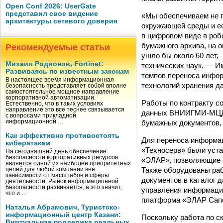
Open Conf 2026: UserGate
представил свое видение
«Мы обеспечиваем не п
архитектуры сетевого доверия
окружающей среды и ее
в цифровом виде в роб
бумажного архива, на 
Рекомендуемые статьи
ушло бы около 60 лет
Михаил Родионов, Fortinet:
технических наук. — И
Развиваясь по известным законам
темпов переноса инфор
В настоящее время информационная
технологий хранения д
безопасность представляет собой вполне
самостоятельное мощное направление
корпоративной автоматизации.
Работы по контракту с
Естественно, что в таких условиях
направление это все теснее связывается
данных ВНИИГМИ-МЦД, 
с вопросами прикладной
бумажных документов, 
информационной …
Как эффективно противостоять
Для переноса информа
кибератакам
«Техносерв» были уст
На сегодняшний день обеспечение
безопасности корпоративных ресурсов
«ЭЛАР», позволяющие о
является одной из наиболее приоритетных
Также оборудованы ра
целей для любой компании вне
зависимости от масштабов и сферы
документов в каталог 
деятельности. Рынок информационной
безопасности развивается, а это значит,
управления информаци
что и …
платформа «ЭЛАР Сапер
Наталья Абрамович, Туристско-
информационный центр Казани:
Поскольку работа по 
Виртуальная поддержка реальных