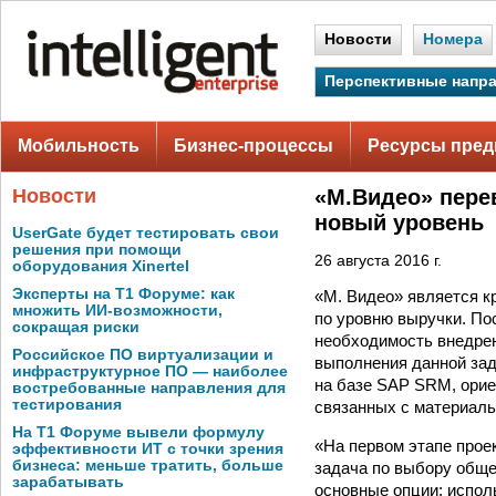
Новости
Номера
Перспективные напр
Мобильность
Бизнес-процессы
Ресурсы пред
Новости
«М.Видео» пере
новый уровень
UserGate будет тестировать свои
решения при помощи
26 августа 2016 г.
оборудования Xinertel
Эксперты на Т1 Форуме: как
«М. Видео» является к
множить ИИ-возможности,
по уровню выручки. По
сокращая риски
необходимость внедрен
Российское ПО виртуализации и
выполнения данной зад
инфраструктурное ПО — наиболее
на базе SAP SRM, орие
востребованные направления для
тестирования
связанных с материаль
На Т1 Форуме вывели формулу
«На первом этапе прое
эффективности ИТ с точки зрения
бизнеса: меньше тратить, больше
задача по выбору обще
зарабатывать
основные опции: испол