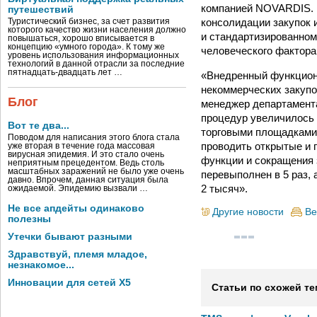
компанией NOVARDIS. П
путешествий
консолидации закупок 
Туристический бизнес, за счет развития
которого качество жизни населения должно
и стандартизированном
повышаться, хорошо вписывается в
концепцию «умного города». К тому же
человеческого фактора
уровень использования информационных
технологий в данной отрасли за последние
пятнадцать-двадцать лет …
«Внедренный функцион
некоммерческих закупо
Блог
менеджер департамента
процедур увеличилось 
Вот те два...
торговыми площадками
Поводом для написания этого блога стала
проводить открытые и
уже вторая в течение года массовая
вирусная эпидемия. И это стало очень
функции и сокращения 
неприятным прецедентом. Ведь столь
масштабных заражений не было уже очень
перевыполнен в 5 раз,
давно. Впрочем, данная ситуация была
2 тысяч».
ожидаемой. Эпидемию вызвали …
Не все апдейты одинаково
Другие новости
Ве
полезны
Утечки бывают разными
Здравствуй, племя младое,
незнакомое...
Инновации для сетей X5
Статьи по схожей те