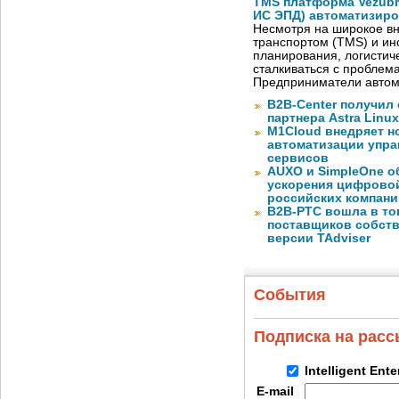
TMS платформа Vezubr
ИС ЭПД) автоматизиро
Несмотря на широкое в
транспортом (TMS) и ин
планирования, логистич
сталкиваться с проблем
Предприниматели автом
B2B-Center получил 
партнера Astra Linux
M1Cloud внедряет н
автоматизации упра
сервисов
AUXO и SimpleOne о
ускорения цифрово
российских компани
B2B-РТС вошла в то
поставщиков собст
версии TAdviser
События
Подписка на рас
Intelligent Ent
E-mail