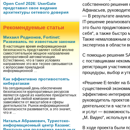
Open Conf 2026: UserGate
собственного решения 
представил свое видение
Афанасьев, руководите
архитектуры сетевого доверия
— В результате анализ
IT-решение реализовать
Рекомендуемые статьи
это было продиктовано
себя“, а также быстро
Михаил Родионов, Fortinet:
Также немаловажным о
Развиваясь по известным законам
экспертиза в области 
В настоящее время информационная
безопасность представляет собой вполне
самостоятельное мощное направление
С помощью решения SA
корпоративной автоматизации.
с поставщиками некомм
Естественно, что в таких условиях
направление это все теснее связывается
регистрация участнико
с вопросами прикладной
информационной …
процедуры, выбор и ут
Как эффективно противостоять
«Решение E-tender на 
кибератакам
существенной экономии
На сегодняшний день обеспечение
безопасности корпоративных ресурсов
эффективно интегриро
является одной из наиболее приоритетных
целей для любой компании вне
руководитель проектов
зависимости от масштабов и сферы
деятельности в части 
деятельности. Рынок информационной
безопасности развивается, а это значит,
и услуг — возможность
что и …
„М. Видео“, используя
Наталья Абрамович, Туристско-
информационный центр Казани:
В ходе проекта были п
Виртуальная поддержка реальных