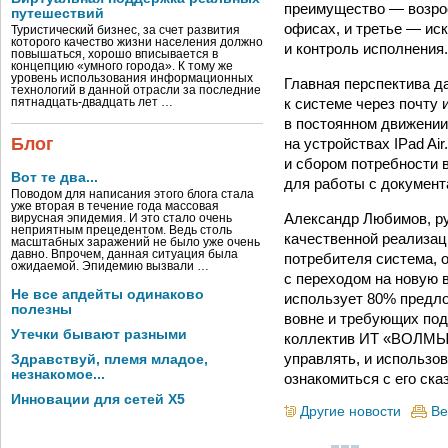
преимущество — возрос
путешествий
офисах, и третье — ис
Туристический бизнес, за счет развития
которого качество жизни населения должно
и контроль исполнения.
повышаться, хорошо вписывается в
концепцию «умного города». К тому же
уровень использования информационных
Главная перспектива д
технологий в данной отрасли за последние
к системе через почту
пятнадцать-двадцать лет …
в постоянном движении
Блог
на устройствах IPad A
и сбором потребности 
Вот те два...
для работы с документ
Поводом для написания этого блога стала
уже вторая в течение года массовая
Александр Любимов, р
вирусная эпидемия. И это стало очень
неприятным прецедентом. Ведь столь
качественной реализац
масштабных заражений не было уже очень
давно. Впрочем, данная ситуация была
потребителя система, 
ожидаемой. Эпидемию вызвали …
с переходом на новую в
Не все апдейты одинаково
использует 80% предло
полезны
вовне и требующих под
Утечки бывают разными
коллектив ИТ «ВОЛМЫ»
управлять, и использо
Здравствуй, племя младое,
незнакомое...
ознакомиться с его ска
Инновации для сетей X5
Другие новости
Ве