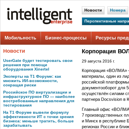
Новости
Номера
Перспективные напр
Мобильность
Бизнес-процессы
Ресурсы пред
Новости
Корпорация ВО
UserGate будет тестировать свои
29 августа 2016 г.
решения при помощи
оборудования Xinertel
Корпорация «ВОЛМА» —
материалы, один из ли
Эксперты на Т1 Форуме: как
множить ИИ-возможности,
российской платформы D
сокращая риски
документооборот для 5
Российское ПО виртуализации и
осуществлён силами с
инфраструктурное ПО — наиболее
партнера Docsvision в 
востребованные направления для
тестирования
Главный офис «ВОЛМА»
На Т1 Форуме вывели формулу
7 производственных пл
эффективности ИТ с точки зрения
и Минск в республике 
бизнеса: меньше тратить, больше
зарабатывать
регионах России и бли