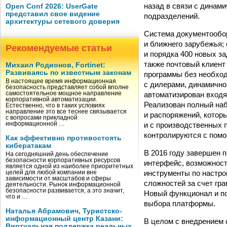
назад в связи с динам
Open Conf 2026: UserGate
представил свое видение
подразделений.
архитектуры сетевого доверия
Система документообор
и ближнего зарубежья;
Рекомендуемые статьи
и порядка 400 новых з
также почтовый клиент
Михаил Родионов, Fortinet:
Развиваясь по известным законам
программы без необход
В настоящее время информационная
с дилерами, динамично
безопасность представляет собой вполне
автоматизирован входя
самостоятельное мощное направление
корпоративной автоматизации.
Реализован полный наб
Естественно, что в таких условиях
направление это все теснее связывается
и распоряжений, которы
с вопросами прикладной
и с производственных 
информационной …
контролируются с помо
Как эффективно противостоять
кибератакам
В 2016 году завершен 
На сегодняшний день обеспечение
безопасности корпоративных ресурсов
интерфейс, возможност
является одной из наиболее приоритетных
инструменты по настро
целей для любой компании вне
зависимости от масштабов и сферы
сложностей за счет гр
деятельности. Рынок информационной
безопасности развивается, а это значит,
Новый функционал и по
что и …
выбора платформы.
Наталья Абрамович, Туристско-
информационный центр Казани:
В целом с внедрением 
Виртуальная поддержка реальных