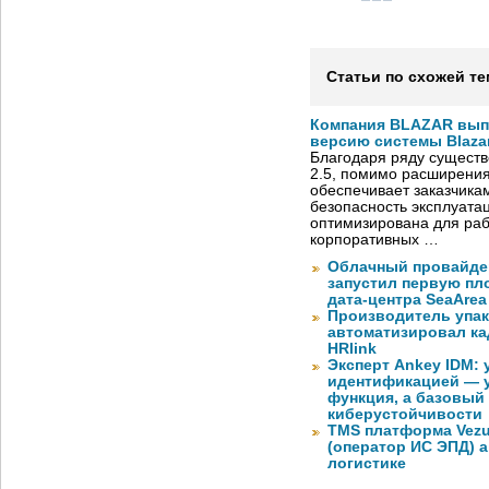
Статьи по схожей те
Компания BLAZAR вып
версию системы Blazar
Благодаря ряду существ
2.5, помимо расширени
обеспечивает заказчик
безопасность эксплуата
оптимизирована для раб
корпоративных …
Облачный провайде
запустил первую пло
дата-центра SeaArea
Производитель упа
автоматизировал к
HRlink
Эксперт Ankey IDM:
идентификацией — у
функция, а базовый
киберустойчивости
TMS платформа Vezu
(оператор ИС ЭПД) 
логистике