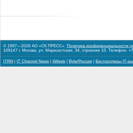
© 1997—2026 АО «СК ПРЕСС».
Политика конфиденциальности п
109147 г. Москва, ул. Марксистская, 34, строение 10. Телефон: +7
ITRN
|
IT Channel News
|
itWeek
|
Byte/Россия
|
Бестселлеры IT-ры