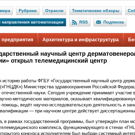
мера
Рубрики
Отрасли
Тематические обзоры
Со
 направления автоматизации
RSS
Подписка
 предприятия
Архитектура и инфраструктура
Бе
дарственный научный центр дерматовенеро
ии» открыл телемедицинский центр
ю историю работы ФГБУ «Государственный научный центр дерм
 («ГНЦДК») Министерства здравоохранения Российской Федера
е отечественной науки. Сегодня учреждение принимает участие 
аучно-методических материалов, оказывает квалифицированну
 помощь, ведёт научно-исследовательскую деятельность и зан
валификации — при научном центре действует диссертационный
да, в рамках государственной программы, был утверждён план м
елемедицинского комплекса, функционирующего в стенах «ГНЦД
открытого конкурса исполнителем был выбран системный интегр