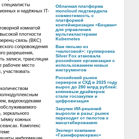
, специалисты
Облачная платформа
ионных и надёжных IT-
moncloud подтвердила
совместимость с
платформой
контейнеризации «Боцман»
говорной комнатой
для управления
 высокой плотности
мультикластерами
Kubernetes
ференц-связь (ВКС)
ческого сопровождения
Вам письмо из
«налоговой»: группировка
ого разрешения,
Silver Fox атаковала
ь записи, трансляции
российские организации с
е рабочее место
использованием новых
инструментов
, участвовать
Российский рынок
серверов и СХД в 2025 году
вырос до 280 млрд рублей:
 количеством
ключевым драйвером
 полнодуплексным
стали госзакупки и
ием, видеокодеками
цифровизация
еобслуживаемого
Закупки ИИ-решений
, зеркального
выросли в разы: рынок
переходит от пилотов к
съёмку кожных
масштабированию
 сеансах. Комплекс
Эксперт компании
теме
«Газинформсервис»
 защиты информации