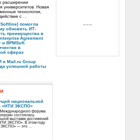
о расширении
я университетов. Новая
менные технологии,
действие с …
oftline) помогла
му обновить ИТ-
ить преимущества в
nterprise Agreement
 и BPMSoft
ичестве в
ной сферах
и Mail.ru Group
ода успешной работы
жи
ущей национальной
и «НТИ ЭКСПО»
V Международного форума
нопром» состоялась
ьной выставки достижений
«НТИ ЭКСПО». В этом году
И ЭКСПО» — это …