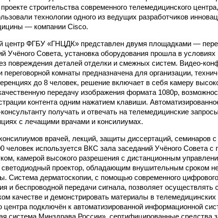
проекте строительства современного телемедицинского центра
ользовали технологии одного из ведущих разработчиков инновац
дицины — компании Cisco.
й центр ФГБУ «ГНЦДК» представлен двумя площадками — пере
ий Учёного Совета, установка оборудования прошла в условиях
ез повреждения деталей отделки и смежных систем. Видео-кон
и переговорной комнаты предназначена для организации, техни
ференциях до 8 человек, решение включает в себя камеру высок
ачественную передачу изображения формата 1080p, возможност
страции контента одним нажатием клавиши. Автоматизированно
-консультанту получать и отвечать на телемедицинские запросы
циях с лечащими врачами и консилиумах.
консилиумов врачей, лекций, защиты диссертаций, семинаров с
00 человек используется ВКС зала заседаний Учёного Совета с
уком, камерой высокого разрешения с дистанционным управлен
и светодиодный проектор, обладающим внушительным сроком н
ы. Система дерматоскопии, с помощью современного цифрового
я и беспроводной передачи сигнала, позволяет осуществлять 
ком качестве и демонстрировать материалы в телемедицинских
о центра подключён к автоматизированной информационной сис
ая система Минздрава России», сертифицированные средства