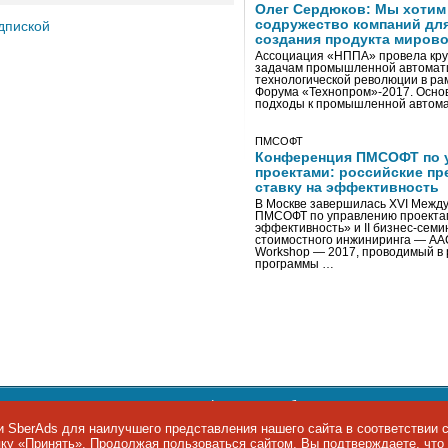
Олег Сердюков: Мы хотим
содружество компаний дл
дпиской
создания продукта мирово
Ассоциация «НППА» провела кру
задачам промышленной автомати
технологической революции в ра
Форума «Технопром»-2017. Осно
подходы к промышленной автома
ПМСОФТ
Конференция ПМСОФТ по 
проектами: российские пр
ставку на эффективность
В Москве завершилась XVI Межд
ПМСОФТ по управлению проекта
эффективность» и II бизнес-сем
стоимостного инжиниринга — AA
Workshop — 2017, проводимый в 
программы …
ости персональных данных
,
информация об авторских правах и п
фон: +7 495 974-22-60. Факс: +7 495 974-22-63. E-mail:
siteeditor@i
 SberAds для наилучшего представления нашего сайта в соответствии 
опку «Принять». Продолжая пользоваться сайтом, Вы подтверждаете, чт