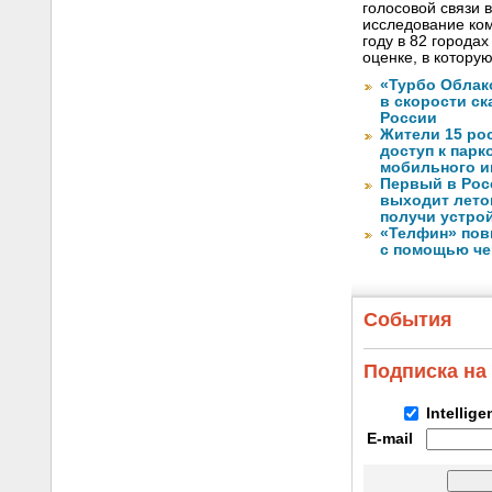
голосовой связи в
исследование ко
году в 82 города
оценке, в котору
«Турбо Облак
в скорости с
России
Жители 15 ро
доступ к пар
мобильного и
Первый в Рос
выходит лето
получи устрой
«Телфин» пов
с помощью че
События
Подписка на
Intellig
E-mail