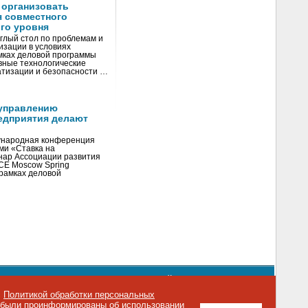
 организовать
я совместного
го уровня
глый стол по проблемам и
зации в условиях
мках деловой программы
вные технологические
тизации и безопасности …
управлению
едприятия делают
ународная конференция
ми «Ставка на
инар Ассоциации развития
CE Moscow Spring
рамках деловой
орядке использования материалов сайта
emag.ru
..
с
Политикой обработки персональных
о были проинформированы об использовании