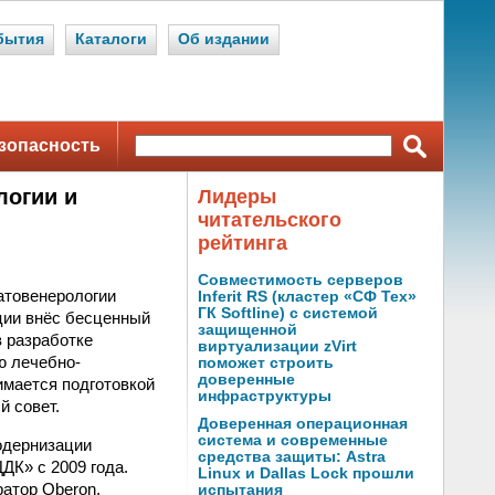
бытия
Каталоги
Об издании
зопасность
логии и
Лидеры
читательского
рейтинга
Совместимость серверов
атовенерологии
Inferit RS (кластер «СФ Тех»
ГК Softline) с системой
ции внёс бесценный
защищенной
в разработке
виртуализации zVirt
ю лечебно-
поможет строить
доверенные
имается подготовкой
инфраструктуры
 совет.
Доверенная операционная
система и современные
одернизации
средства защиты: Astra
К» с 2009 года.
Linux и Dallas Lock прошли
атор Oberon.
испытания