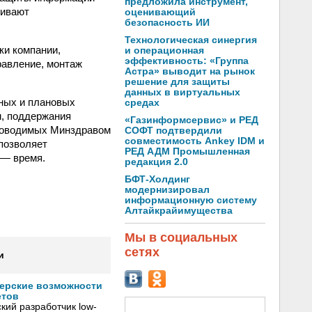
предложила инструмент,
чивают
оценивающий
безопасность ИИ
Технологическая синергия
ки компании,
и операционная
эффективность: «Группа
равление, монтаж
Астра» выводит на рынок
решение для защиты
данных в виртуальных
ных и плановых
средах
м, поддержания
«Газинформсервис» и РЕД
проводимых Минздравом
СОФТ подтвердили
совместимость Ankey IDM и
позволяет
РЕД АДМ Промышленная
 — время.
редакция 2.0
БФТ-Холдинг
модернизировал
информационную систему
Алтайкрайимущества
Мы в социальных
сетях
и
нерские возможности
етов
кий разработчик low-