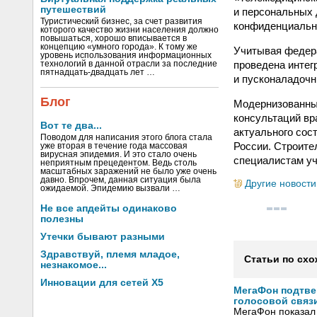
путешествий
и персональных
Туристический бизнес, за счет развития
конфиденциальн
которого качество жизни населения должно
повышаться, хорошо вписывается в
концепцию «умного города». К тому же
Учитывая федера
уровень использования информационных
проведена интег
технологий в данной отрасли за последние
пятнадцать-двадцать лет …
и пусконаладочн
Блог
Модернизованный
консультаций вр
Вот те два...
актуального сос
Поводом для написания этого блога стала
России. Строите
уже вторая в течение года массовая
вирусная эпидемия. И это стало очень
специалистам уч
неприятным прецедентом. Ведь столь
масштабных заражений не было уже очень
давно. Впрочем, данная ситуация была
Другие новости
ожидаемой. Эпидемию вызвали …
Не все апдейты одинаково
полезны
Утечки бывают разными
Здравствуй, племя младое,
Статьи по схо
незнакомое...
Инновации для сетей X5
МегаФон подтве
голосовой связ
МегаФон показал 