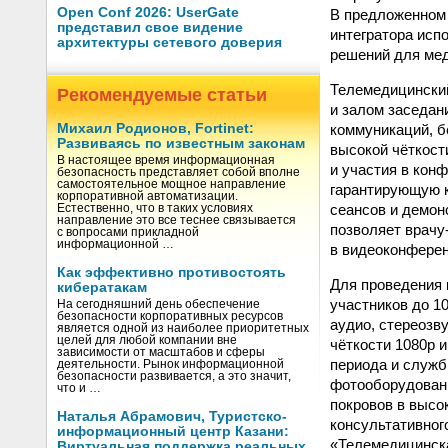
Open Conf 2026: UserGate
В предложенном 
представил свое видение
интегратора исп
архитектуры сетевого доверия
решений для ме
Телемедицински
Рекомендуемые статьи
и залом заседан
коммуникаций, б
Михаил Родионов, Fortinet:
Развиваясь по известным законам
высокой чёткост
В настоящее время информационная
и участия в кон
безопасность представляет собой вполне
самостоятельное мощное направление
гарантирующую к
корпоративной автоматизации.
сеансов и демон
Естественно, что в таких условиях
направление это все теснее связывается
позволяет врачу
с вопросами прикладной
информационной …
в видеоконферен
Как эффективно противостоять
Для проведения 
кибератакам
участников до 1
На сегодняшний день обеспечение
безопасности корпоративных ресурсов
аудио, стереозв
является одной из наиболее приоритетных
целей для любой компании вне
чёткости 1080p 
зависимости от масштабов и сферы
периода и служб
деятельности. Рынок информационной
безопасности развивается, а это значит,
фотооборудовани
что и …
покровов в высо
Наталья Абрамович, Туристско-
консультативног
информационный центр Казани:
«Телемедицинск
Виртуальная поддержка реальных