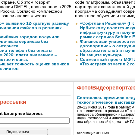
 стране. Об этом говорит
code платформы, объявляет 
мпании DMTEL, проведенное в 2025
партнерских возможностей дл
х России. Согласно комплексной
программа объединяет совре
ю вошли анализ качества …
проектное обучение и взаимо
о» выявило 12-кратную разницу
«Софтлайн Решения» (ГК S
качивания файлов в регионах
Ирбитскому политехнику
инфраструктуру и получ
ссийских городов получили
рамках сервиса Softline E
ковочным сервисам без
Финансовый университет
нтернета
договорились о сотрудн
сии телефон без оплаты
образовательной и науч
м 2026: плати вниманием –
На защите культуры
ство и связь
Совместный проект МФТИ 
ышает точность оценки звонков
«Технотрек» отметил 2 г
к-листов
Фото/Видеорепорта
Состоялась премьера вед
 рассылки
технологической выставк
20–22 июня 2017 года в рамках 
технологического развития «Тех
ent Enterprise Express
премьера обновленной национал
науки, технологий и инноваций 
она обрела новый формат: «НТ
Ассоциация «НППА»