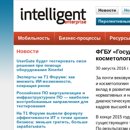
Новости
Но
Перспективные
Мобильность
Бизнес-процессы
Ресурсы
Новости
ФГБУ «Госу
косметолог
UserGate будет тестировать свои
решения при помощи
30 августа 2016 г.
оборудования Xinertel
Эксперты на Т1 Форуме: как
За почти векову
множить ИИ-возможности,
и косметологии»
сокращая риски
вклад в развити
Российское ПО виртуализации и
нормативных и н
инфраструктурное ПО — наиболее
диагностическую
востребованные направления для
тестирования
кадров высшей к
На Т1 Форуме вывели формулу
В конце 2015 го
эффективности ИТ с точки зрения
бизнеса: меньше тратить, больше
существующего т
зарабатывать
По результатам 