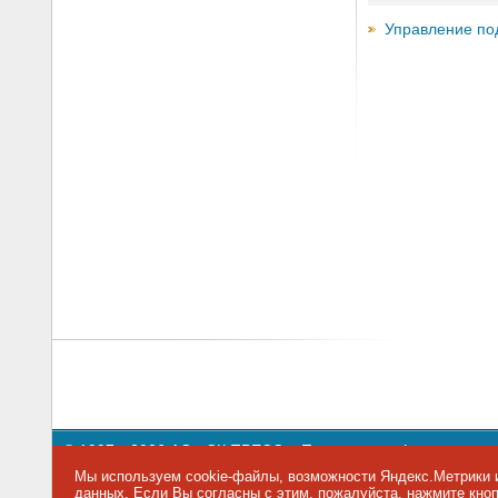
Управление по
© 1997—2026 АО «СК ПРЕСС».
Политика конфиденциальн
109147 г. Москва, ул. Марксистская, 34, строение 10. Теле
Мы используем cookie-файлы, возможности Яндекс.Метрики и
данных
. Если Вы согласны с этим, пожалуйста, нажмите кн