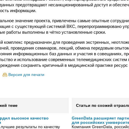
 данных предотвращают несанкционированный доступ и обеспе
ость информации.
льное значение проекта, привлечены самые опытные сотрудни
рация с существующей системой ВКС, перепрограммировано уп
ые работы выполнены в чётко установленные сроки.
 комплекс предназначен для проведения экстренных, неотлож
ачей, проведения семинаров, лекций, обмена передовым опыто
тояния информационных баз данных и участия в совещаниях, 
льство и использование современных телемедицинских систем 
реждения сохранять критичный в медицинской практике ресурс
Версия для печати
жей теме
Статьи по схожей отрасл
рдил высокое качество
GreenData расширяет парт
и
для российских университ
лучшие результаты по качеству
Компания GreenData, российс