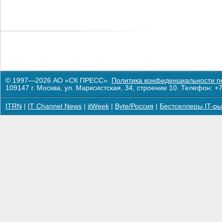
© 1997—2026 АО «СК ПРЕСС».
Политика конфиденциальности п
109147 г. Москва, ул. Марксистская, 34, строение 10. Телефон: +7
ITRN
|
IT Channel News
|
itWeek
|
Byte/Россия
|
Бестселлеры IT-ры