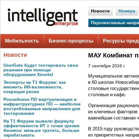
Новости
Номера
Перспективные напр
Мобильность
Бизнес-процессы
Ресурсы пред
Новости
МАУ Комбинат п
UserGate будет тестировать свои
7 сентября 2016 г.
решения при помощи
оборудования Xinertel
Муниципальное автоном
в 60 школах Новосибир
Эксперты на Т1 Форуме: как
множить ИИ-возможности,
столовые государствен
сокращая риски
столовые и кафе.
Российское ПО виртуализации и
инфраструктурное ПО — наиболее
Организация рациональ
востребованные направления для
из ключевых факторов 
тестирования
важнейшая составная ч
На Т1 Форуме вывели формулу
эффективности ИТ с точки зрения
В 2015 году руководст
бизнеса: меньше тратить, больше
из приоритетных напра
зарабатывать