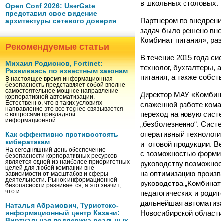
в школьных столовых.
Open Conf 2026: UserGate
представил свое видение
Партнером по внедрен
архитектуры сетевого доверия
задач было решено вне
Комбинат питания», ра
Рекомендуемые статьи
В течение 2015 года си
Михаил Родионов, Fortinet:
технолог, бухгалтеры,
Развиваясь по известным законам
питания, а также собст
В настоящее время информационная
безопасность представляет собой вполне
самостоятельное мощное направление
Директор МАУ «Комбина
корпоративной автоматизации.
Естественно, что в таких условиях
слаженной работе кома
направление это все теснее связывается
переход на новую сист
с вопросами прикладной
информационной …
„безболезненно“. Систе
оперативный технологи
Как эффективно противостоять
кибератакам
и готовой продукции. 
На сегодняшний день обеспечение
с возможностью формир
безопасности корпоративных ресурсов
является одной из наиболее приоритетных
руководству возможно
целей для любой компании вне
на оптимизацию произв
зависимости от масштабов и сферы
деятельности. Рынок информационной
руководства „Комбинат
безопасности развивается, а это значит,
что и …
педагогических и роди
дальнейшая автоматиза
Наталья Абрамович, Туристско-
Новосибирской области
информационный центр Казани:
Виртуальная поддержка реальных