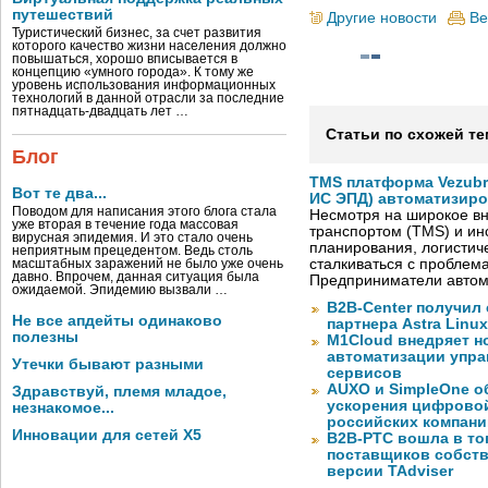
путешествий
Другие новости
Ве
Туристический бизнес, за счет развития
которого качество жизни населения должно
повышаться, хорошо вписывается в
концепцию «умного города». К тому же
уровень использования информационных
технологий в данной отрасли за последние
пятнадцать-двадцать лет …
Статьи по схожей те
Блог
TMS платформа Vezubr
Вот те два...
ИС ЭПД) автоматизиро
Поводом для написания этого блога стала
Несмотря на широкое в
уже вторая в течение года массовая
транспортом (TMS) и ин
вирусная эпидемия. И это стало очень
планирования, логистич
неприятным прецедентом. Ведь столь
сталкиваться с проблем
масштабных заражений не было уже очень
давно. Впрочем, данная ситуация была
Предприниматели автом
ожидаемой. Эпидемию вызвали …
B2B-Center получил 
Не все апдейты одинаково
партнера Astra Linux
полезны
M1Cloud внедряет н
автоматизации упра
Утечки бывают разными
сервисов
AUXO и SimpleOne о
Здравствуй, племя младое,
ускорения цифрово
незнакомое...
российских компани
Инновации для сетей X5
B2B-РТС вошла в то
поставщиков собст
версии TAdviser