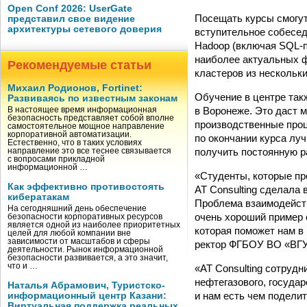
Open Conf 2026: UserGate
Посещать курсы смогут
представил свое видение
архитектуры сетевого доверия
вступительное собесед
Hadoop (включая SQL-п
наиболее актуальных ф
Рекомендуемые статьи
кластеров из нескольк
Михаил Родионов, Fortinet:
Обучение в центре так
Развиваясь по известным законам
в Воронеже. Это даст 
В настоящее время информационная
безопасность представляет собой вполне
производственные проц
самостоятельное мощное направление
корпоративной автоматизации.
по окончании курса лу
Естественно, что в таких условиях
получить постоянную ра
направление это все теснее связывается
с вопросами прикладной
информационной …
«Студенты, которые пр
Как эффективно противостоять
AT Consulting сделала
кибератакам
Проблема взаимодейств
На сегодняшний день обеспечение
очень хороший пример 
безопасности корпоративных ресурсов
является одной из наиболее приоритетных
которая поможет нам 
целей для любой компании вне
зависимости от масштабов и сферы
ректор ФГБОУ ВО «ВГУ
деятельности. Рынок информационной
безопасности развивается, а это значит,
что и …
«AT Consulting сотруд
нефтегазового, государ
Наталья Абрамович, Туристско-
и нам есть чем подели
информационный центр Казани:
Виртуальная поддержка реальных