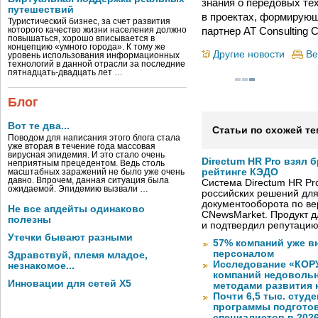
знания о передовых те
путешествий
в проектах, формирую
Туристический бизнес, за счет развития
партнер AT Consulting 
которого качество жизни населения должно
повышаться, хорошо вписывается в
концепцию «умного города». К тому же
Другие новости
Ве
уровень использования информационных
технологий в данной отрасли за последние
пятнадцать-двадцать лет …
Блог
Вот те два...
Статьи по схожей те
Поводом для написания этого блога стала
уже вторая в течение года массовая
вирусная эпидемия. И это стало очень
Directum HR Pro взял 
неприятным прецедентом. Ведь столь
рейтинге КЭДО
масштабных заражений не было уже очень
давно. Впрочем, данная ситуация была
Система Directum HR Pr
ожидаемой. Эпидемию вызвали …
российских решений для
документооборота по в
Не все апдейты одинаково
CNewsMarket. Продукт 
полезны
и подтвердил репутацию
Утечки бывают разными
57% компаний уже в
персоналом
Здравствуй, племя младое,
Исследование «КОРУ
незнакомое...
компаний недоволь
Инновации для сетей X5
методами развития 
Почти 6,5 тыс. студе
программы подготов
специалистов в 2026