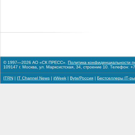
© 1997—2026 АО «СК ПРЕСС».
Политика конфиденциальности п
109147 г. Москва, ул. Марксистская, 34, строение 10. Телефон: +7
ITRN
|
IT Channel News
|
itWeek
|
Byte/Россия
|
Бестселлеры IT-ры