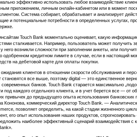
мально эффективно использовать любое взаимодействие клиент
ным приложением, личным онлайн-кабинетом или в момент пос
лиентом. Система собирает, обрабатывает и анализирует дейст
ущие и потенциальные потребности в определенных услугах, пр
ержке.
инсайтам Touch Bank моментально оценивает, какую информаци
стями сталкивается. Например, пользователь может получить зв
 у него возникли сложности при заполнении анкеты, или получ
о одобренном кредитном лимите в случае, если в настоящий мом
едств на дебетовой карте для оплаты покупки.
ожидания клиентов в отношении скорости обслуживания и пер
 становятся все выше, поэтому digital — это единственное вер
 современных банков. Touch Bank старается максимально „под
и под каждого отдельного клиента, и в учет берется все — от о
их привычек до предыдущего опыта использования банковских п
на Кононова, коммерческий директор Touch Bank. — Аналитическ
merce, позволяет определить, на какой стадии жизненного цикл
ент, его опыт использования наших продуктов, спрогнозироват
предложить наиболее эффективный сценарий взаимодействия с
Bank».