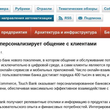
мера
Рубрики
Отрасли
Тематические обзоры
Со
 направления автоматизации
RSS
Подписка
 предприятия
Архитектура и инфраструктура
Бе
 персонализирует общение с клиентами
г.
о банк нового поколения, в котором общение и обслуживание по
исключительно в цифровой среде, а сами клиенты являются п
онлайн-сервисов и мобильных приложений. Число онлайн-взаи
с пользователями банка достигает порядка 400 тысяч в месяц и 
ommerce, Touch Bank оказывает персонализированное банковс
ени, обеспечивая максимально эффективное взаимодействие с
ank получают релевантные отклики и информацию о продуктах и
льзовательского опыта и финансовых потребностей. Интегриров