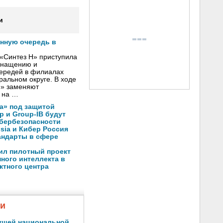
и
онную очередь в
«Синтез Н» приступила
оснащению и
чередей в филиалах
альном округе. В ходе
Н» заменяют
 на …
а» под защитой
p и Group-IB будут
ибербезопасности
ssia и Кибер Россия
андарты в сфере
ил пилотный проект
ного интеллекта в
ктного центра
жи
ущей национальной