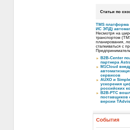
Статьи по схо
TMS платформа V
ИС ЭПД) автома
Несмотря на шир
транспортом (TM
планирования, ло
сталкиваться с 
Предприниматели
B2B-Center по
партнера Astr
M1Cloud внед
автоматизаци
сервисов
AUXO и Simpl
ускорения ци
российских к
B2B-РТС вошл
поставщиков 
версии TAdvis
События