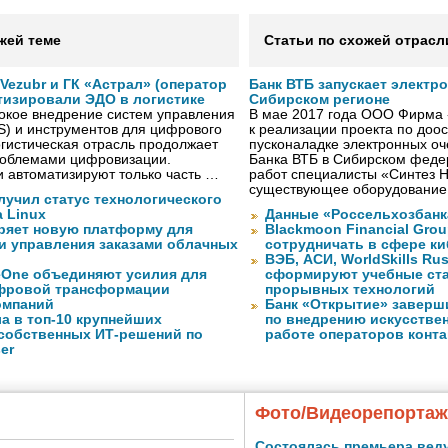
жей теме
Статьи по схожей отрасл
ezubr и ГК «Астрал» (оператор
Банк ВТБ запускает электр
тизировали ЭДО в логистике
Сибирском регионе
окое внедрение систем управления
В мае 2017 года ООО Фирма 
S) и инструментов для цифрового
к реализации проекта по до
гистическая отрасль продолжает
пусконаладке электронных о
проблемами цифровизации.
Банка ВТБ в Сибирском федер
 автоматизируют только часть …
работ специалисты «Синтез 
существующее оборудование
лучил статус технологического
a Linux
Данные «Россельхозбанк
ряет новую платформу для
Blackmoon Financial Grou
и управления заказами облачных
сотрудничать в сфере к
ВЭБ, АСИ, WorldSkills Ru
eOne объединяют усилия для
сформируют учебные ст
фровой трансформации
прорывных технологий
омпаний
Банк «Открытие» заверш
а в топ-10 крупнейших
по внедрению искусствен
собственных ИТ-решений по
работе операторов конта
er
Фото/Видеорепорта
Состоялась премьера вед