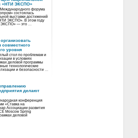
и «НТИ ЭКСПО»
V Международного форума
нопром» состоялась
ьной выставки достижений
«НТИ ЭКСПО». В этом году
И ЭКСПО» — это …
 организовать
я совместного
го уровня
глый стол по проблемам и
зации в условиях
мках деловой программы
вные технологические
тизации и безопасности …
управлению
едприятия делают
ународная конференция
ми «Ставка на
инар Ассоциации развития
CE Moscow Spring
рамках деловой