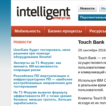
Новости
Но
Перспективные
Мобильность
Бизнес-процессы
Ресурсы
Новости
Touch Bank
UserGate будет тестировать свои
29 сентября 2016 
решения при помощи
оборудования Xinertel
Touch Bank — эт
осуществляются 
Эксперты на Т1 Форуме: как
множить ИИ-возможности,
пользователями 
сокращая риски
и коммуникаций 
Российское ПО виртуализации и
инфраструктурное ПО — наиболее
Используя IBM C
востребованные направления для
в реальном врем
тестирования
пользователей.
На Т1 Форуме вывели формулу
эффективности ИТ с точки зрения
Клиенты Touch B
бизнеса: меньше тратить, больше
исходя из их по
зарабатывать