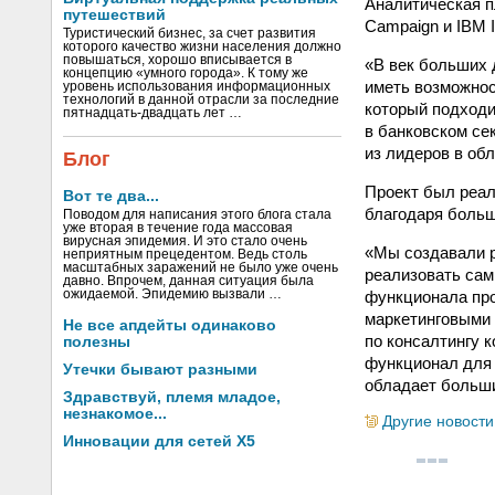
Аналитическая п
путешествий
Campaign и IBM 
Туристический бизнес, за счет развития
которого качество жизни населения должно
повышаться, хорошо вписывается в
«В век больших 
концепцию «умного города». К тому же
иметь возможнос
уровень использования информационных
технологий в данной отрасли за последние
который подходи
пятнадцать-двадцать лет …
в банковском се
из лидеров в об
Блог
Проект был реал
Вот те два...
благодаря больш
Поводом для написания этого блога стала
уже вторая в течение года массовая
вирусная эпидемия. И это стало очень
«Мы создавали р
неприятным прецедентом. Ведь столь
масштабных заражений не было уже очень
реализовать сам
давно. Впрочем, данная ситуация была
функционала про
ожидаемой. Эпидемию вызвали …
маркетинговыми 
Не все апдейты одинаково
по консалтингу 
полезны
функционал для 
Утечки бывают разными
обладает больши
Здравствуй, племя младое,
незнакомое...
Другие новости
Инновации для сетей X5