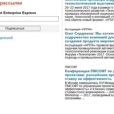
 рассылки
технологической выставк
20–22 июня 2017 года в рамках 
технологического развития «Тех
ent Enterprise Express
премьера обновленной национал
науки, технологий и инноваций 
она обрела новый формат: «НТ
Ассоциация «НППА»
Олег Сердюков: Мы хотим
содружество компаний дл
дпиской
создания продукта мирово
Ассоциация «НППА» провела кру
задачам промышленной автомати
технологической революции в ра
Форума «Технопром»-2017. Осно
подходы к промышленной автома
ПМСОФТ
Конференция ПМСОФТ по 
проектами: российские пр
ставку на эффективность
В Москве завершилась XVI Межд
ПМСОФТ по управлению проекта
эффективность» и II бизнес-сем
стоимостного инжиниринга — AA
Workshop — 2017, проводимый в 
программы …