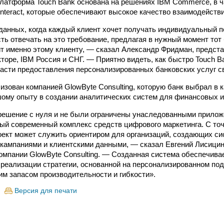
латформа Touch Bank основана на решениях IBM Commerce, в ч
Interact, которые обеспечивают высокое качество взаимодействи
данных, когда каждый клиент хочет получать индивидуальный п
ть отвечать на это требование, предлагая в нужный момент тот 
т именно этому клиенту, — сказал Александр Фридман, предст
кторе, IBM Россия и СНГ. — Приятно видеть, как быстро Touch B
ласти предоставления персонализированных банковских услуг с
изован компанией GlowByte Consulting, которую банк выбрал в 
ому опыту в создании аналитических систем для финансовых ин
ешение с нуля и не были ограничены унаследованными прилож
ый современный комплекс средств цифрового маркетинга. С точ
ект может служить ориентиром для организаций, создающих с
кампаниями и клиентскими данными, — сказал Евгений Лисицин
компании GlowByte Consulting. — Созданная система обеспечив
реализации стратегии, основанной на персонализированном под
м запасом производительности и гибкости».
Версия для печати