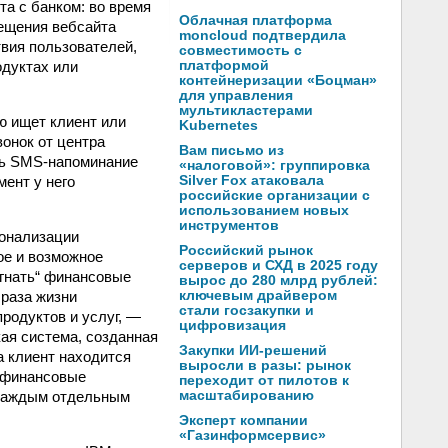
а с банком: во время
Облачная платформа
ещения вебсайта
moncloud подтвердила
вия пользователей,
совместимость с
одуктах или
платформой
контейнеризации «Боцман»
для управления
мультикластерами
ю ищет клиент или
Kubernetes
онок от центра
Вам письмо из
ить SMS-напоминание
«налоговой»: группировка
ент у него
Silver Fox атаковала
российские организации с
использованием новых
инструментов
сонализации
Российский рынок
ное и возможное
серверов и СХД в 2025 году
огнать“ финансовые
вырос до 280 млрд рублей:
браза жизни
ключевым драйвером
стали госзакупки и
родуктов и услуг, —
цифровизация
ая система, созданная
Закупки ИИ-решений
а клиент находится
выросли в разы: рынок
ь финансовые
переходит от пилотов к
 каждым отдельным
масштабированию
Эксперт компании
«Газинформсервис»