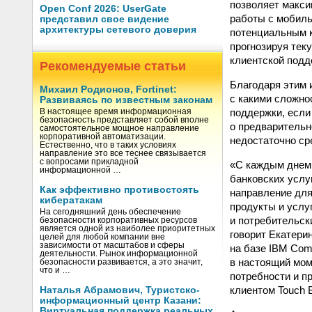
позволяет макси
Open Conf 2026: UserGate
работы с мобиль
представил свое видение
архитектуры сетевого доверия
потенциальным к
прогнозируя тек
клиентской подд
Рекомендуемые статьи
Благодаря этим 
Михаил Родионов, Fortinet:
с какими сложно
Развиваясь по известным законам
поддержки, если
В настоящее время информационная
безопасность представляет собой вполне
о предварительн
самостоятельное мощное направление
корпоративной автоматизации.
недостаточно ср
Естественно, что в таких условиях
направление это все теснее связывается
с вопросами прикладной
«С каждым днем 
информационной …
банковских услуг
Как эффективно противостоять
направление для
кибератакам
продукты и услуг
На сегодняшний день обеспечение
и потребительск
безопасности корпоративных ресурсов
является одной из наиболее приоритетных
говорит Екатери
целей для любой компании вне
зависимости от масштабов и сферы
на базе IBM Com
деятельности. Рынок информационной
в настоящий мом
безопасности развивается, а это значит,
что и …
потребности и 
клиентом Touch 
Наталья Абрамович, Туристско-
информационный центр Казани:
Виртуальная поддержка реальных