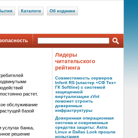
бытия
Каталоги
Об издании
зопасность
Лидеры
читательского
рейтинга
требителей
Совместимость серверов
родвинутыми
Inferit RS (кластер «СФ Тех»
модействий
ГК Softline) с системой
защищенной
постоянно растет.
виртуализации zVirt
поможет строить
кое обслуживание
доверенные
 растущей базой
инфраструктуры
Доверенная операционная
система и современные
 услугах банка,
средства защиты: Astra
Linux и Dallas Lock прошли
анное решение
испытания