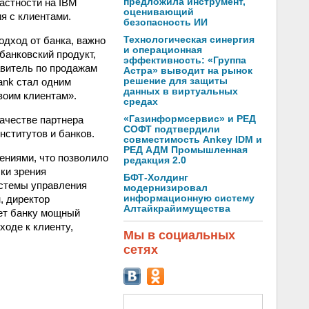
астности на IBM
предложила инструмент,
оценивающий
я с клиентами.
безопасность ИИ
одход от банка, важно
Технологическая синергия
и операционная
банковский продукт,
эффективность: «Группа
авитель по продажам
Астра» выводит на рынок
ank стал одним
решение для защиты
данных в виртуальных
воим клиентам».
средах
качестве партнера
«Газинформсервис» и РЕД
СОФТ подтвердили
ститутов и банков.
совместимость Ankey IDM и
РЕД АДМ Промышленная
ениями, что позволило
редакция 2.0
ки зрения
БФТ-Холдинг
истемы управления
модернизировал
, директор
информационную систему
Алтайкрайимущества
ает банку мощный
ходе к клиенту,
Мы в социальных
сетях