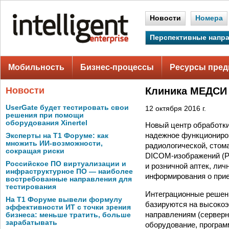
Новости
Номера
Перспективные напр
Мобильность
Бизнес-процессы
Ресурсы пред
Новости
Клиника МЕДСИ
UserGate будет тестировать свои
12 октября 2016 г.
решения при помощи
оборудования Xinertel
Новый центр обработки
надежное функциониро
Эксперты на Т1 Форуме: как
множить ИИ-возможности,
радиологической, стом
сокращая риски
DICOM-изображений (Pi
Российское ПО виртуализации и
и розничной аптек, лич
инфраструктурное ПО — наиболее
информирования о прием
востребованные направления для
тестирования
Интеграционные решени
На Т1 Форуме вывели формулу
базируются на высоко
эффективности ИТ с точки зрения
направлениям (серверн
бизнеса: меньше тратить, больше
зарабатывать
оборудование, програм