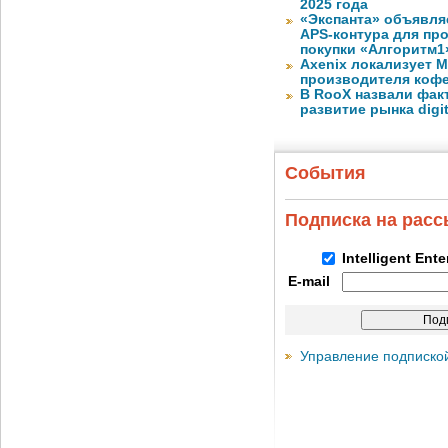
2025 года
«Экспанта» объявля
APS-контура для пр
покупки «Алгоритм1
Axenix локализует 
производителя коф
В RooX назвали фак
развитие рынка digita
События
Подписка на рас
Intelligent Ent
E-mail
Управление подписко