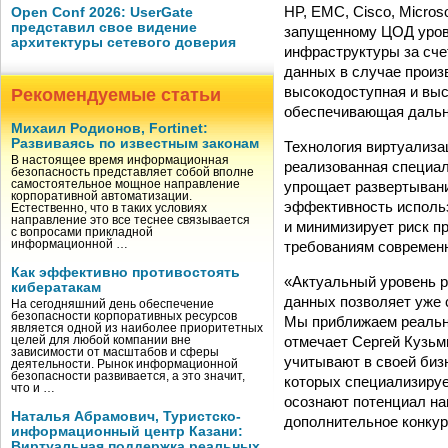
HP, EMC, Cisco, Micro
Open Conf 2026: UserGate
представил свое видение
запущенному ЦОД урове
архитектуры сетевого доверия
инфраструктуры за сче
данных в случае произ
высокодоступная и вы
Рекомендуемые статьи
обеспечивающая даль
Михаил Родионов, Fortinet:
Развиваясь по известным законам
Технология виртуализа
В настоящее время информационная
реализованная специа
безопасность представляет собой вполне
упрощает развертывани
самостоятельное мощное направление
корпоративной автоматизации.
эффективность исполь
Естественно, что в таких условиях
направление это все теснее связывается
и минимизирует риск п
с вопросами прикладной
требованиям современн
информационной …
Как эффективно противостоять
«Актуальный уровень р
кибератакам
данных позволяет уже 
На сегодняшний день обеспечение
безопасности корпоративных ресурсов
Мы приближаем реально
является одной из наиболее приоритетных
отмечает Сергей Кузьм
целей для любой компании вне
зависимости от масштабов и сферы
учитывают в своей биз
деятельности. Рынок информационной
безопасности развивается, а это значит,
которых специализиру
что и …
осознают потенциал на
Наталья Абрамович, Туристско-
дополнительное конкур
информационный центр Казани:
Виртуальная поддержка реальных