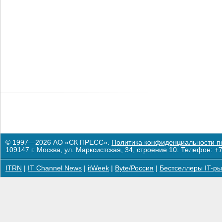
© 1997—2026 АО «СК ПРЕСС».
Политика конфиденциальности п
109147 г. Москва, ул. Марксистская, 34, строение 10. Телефон: +7
ITRN
|
IT Channel News
|
itWeek
|
Byte/Россия
|
Бестселлеры IT-ры