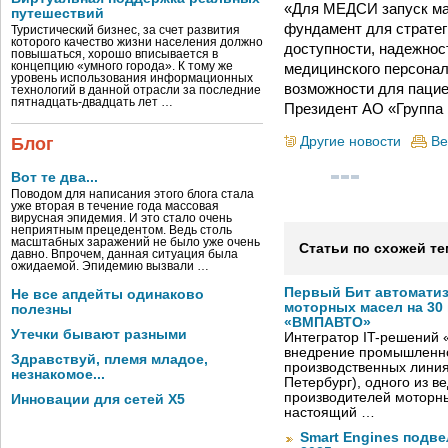
«Для МЕДСИ запуск мас
путешествий
фундамент для стратег
Туристический бизнес, за счет развития
которого качество жизни населения должно
доступности, надежнос
повышаться, хорошо вписывается в
медицинского персона
концепцию «умного города». К тому же
уровень использования информационных
возможности для пацие
технологий в данной отрасли за последние
пятнадцать-двадцать лет …
Президент АО «Группа
Другие новости
Ве
Блог
Вот те два...
Поводом для написания этого блога стала
уже вторая в течение года массовая
вирусная эпидемия. И это стало очень
неприятным прецедентом. Ведь столь
масштабных заражений не было уже очень
Статьи по схожей те
давно. Впрочем, данная ситуация была
ожидаемой. Эпидемию вызвали …
Первый Бит автомати
Не все апдейты одинаково
моторных масел на 30
полезны
«ВМПАВТО»
Утечки бывают разными
Интегратор IT-решений
внедрение промышленно
Здравствуй, племя младое,
производственных лини
незнакомое...
Петербург), одного из в
производителей моторны
Инновации для сетей X5
настоящий …
Smart Engines подве