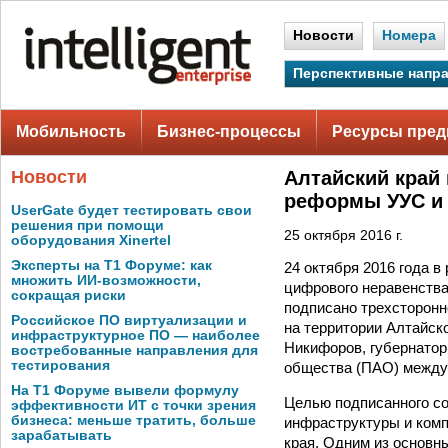
Новости
Номера
Перспективные напр
Мобильность
Бизнес-процессы
Ресурсы пред
Новости
Алтайский край
реформы УУС и 
UserGate будет тестировать свои
решения при помощи
25 октября 2016 г.
оборудования Xinertel
Эксперты на Т1 Форуме: как
24 октября 2016 года 
множить ИИ-возможности,
цифрового неравенства
сокращая риски
подписано трехсторонн
Российское ПО виртуализации и
на территории Алтайск
инфраструктурное ПО — наиболее
Никифоров, губернатор
востребованные направления для
тестирования
общества (ПАО) междуг
На Т1 Форуме вывели формулу
Целью подписанного с
эффективности ИТ с точки зрения
бизнеса: меньше тратить, больше
инфраструктуры и ком
зарабатывать
края. Одним из основн