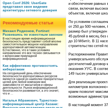
Open Conf 2026: UserGate
и обеспечение равных 
представил свое видение
связи, включая высоко
архитектуры сетевого доверия
объектов, включая шко
По условиям соглашени
Рекомендуемые статьи
от 250 до 500 человек,
размер был утвержден 
Михаил Родионов, Fortinet:
Развиваясь по известным законам
45 рублей в месяц без
В настоящее время информационная
до 10 Мбит/с. В 11 на
безопасность представляет собой вполне
самостоятельное мощное направление
строительство сетей п
корпоративной автоматизации.
Естественно, что в таких условиях
направление это все теснее связывается
Распоряжением Правит
с вопросами прикладной
универсального обслуж
информационной …
десятилетний договор 
Как эффективно противостоять
оказания УУС. В соотв
кибератакам
149 тысяч универсальны
На сегодняшний день обеспечение
безопасности корпоративных ресурсов
является одной из наиболее приоритетных
Для реализации проект
целей для любой компании вне
зависимости от масштабов и сферы
километров волоконно-
деятельности. Рынок информационной
безопасности развивается, а это значит,
краем позволит максим
что и …
возможные администрат
Наталья Абрамович, Туристско-
информационный центр Казани:
В настоящий момент 37
Виртуальная поддержка реальных