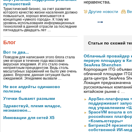
неравенства.
путешествий
Туристический бизнес, за счет развития
Другие новости
Ве
которого качество жизни населения должно
повышаться, хорошо вписывается в
концепцию «умного города». К тому же
уровень использования информационных
технологий в данной отрасли за последние
пятнадцать-двадцать лет …
Блог
Статьи по схожей те
Вот те два...
Облачный провайдер к
Поводом для написания этого блога стала
первую площадку в Кит
уже вторая в течение года массовая
вирусная эпидемия. И это стало очень
SeaArea Shenzhen
неприятным прецедентом. Ведь столь
Корпорация ITG объявил
масштабных заражений не было уже очень
облачной площадки ITG
давно. Впрочем, данная ситуация была
дата-центра SeaArea Sh
ожидаемой. Эпидемию вызвали …
Локация предназначена 
Не все апдейты одинаково
русскоязычных компаний
полезны
китайском рынке с …
Утечки бывают разными
AppSec-платформа 
поддерживает запуск
Здравствуй, племя младое,
под управлением «
незнакомое...
SpaceVM вошла в сп
российских платфор
Инновации для сетей X5
«Компьютерры»
Битрикс24 презенто
собственной ИИ-мод