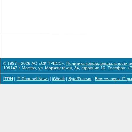
© 1997—2026 АО «СК ПРЕСС».
Политика конфиденциальности п
109147 г. Москва, ул. Марксистская, 34, строение 10. Телефон: +7
ITRN
|
IT Channel News
|
itWeek
|
Byte/Россия
|
Бестселлеры IT-ры