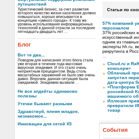
путешествий
Туристический бизнес, за счет развития
Статьи по схо
которого качество жизни населения должно
повышаться, хорошо вписывается в
концепцию «умного города». К тому же
57% компаний у
уровень использования информационных
персоналом
технологий в данной отрасли за последние
пятнадцать-двадцать лет …
37% российских 
искусственный ин
одним из главных
Блог
эксперты hh.ru, 
рекрутинга в Рос
Вот те два...
…
Поводом для написания этого блога стала
Cloud.ru и Ra
уже вторая в течение года массовая
вирусная эпидемия. И это стало очень
консьерж»
неприятным прецедентом. Ведь столь
Облачный про
масштабных заражений не было уже очень
запустил перв
давно. Впрочем, данная ситуация была
дата-центра S
ожидаемой. Эпидемию вызвали …
«Платформа Б
Не все апдейты одинаково
российской K
полезны
машинного об
Иллюзия прив
Утечки бывают разными
превратили И
товар
Здравствуй, племя младое,
незнакомое...
Инновации для сетей X5
События