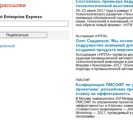
Состоялась премьера вед
 рассылки
технологической выставк
20–22 июня 2017 года в рамках 
технологического развития «Тех
ent Enterprise Express
премьера обновленной национал
науки, технологий и инноваций 
она обрела новый формат: «НТ
Ассоциация «НППА»
Олег Сердюков: Мы хотим
содружество компаний дл
дпиской
создания продукта мирово
Ассоциация «НППА» провела кру
задачам промышленной автомати
технологической революции в ра
Форума «Технопром»-2017. Осно
подходы к промышленной автома
ПМСОФТ
Конференция ПМСОФТ по 
проектами: российские пр
ставку на эффективность
В Москве завершилась XVI Межд
ПМСОФТ по управлению проекта
эффективность» и II бизнес-сем
стоимостного инжиниринга — AA
Workshop — 2017, проводимый в 
программы …