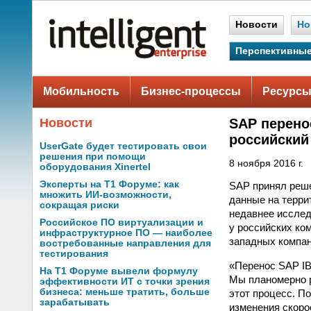
Новости
Но
Перспективные
Мобильность
Бизнес-процессы
Ресурсы
Новости
SAP перено
российски
UserGate будет тестировать свои
решения при помощи
8 ноября 2016 г.
оборудования Xinertel
Эксперты на Т1 Форуме: как
SAP принял реше
множить ИИ-возможности,
данные на терри
сокращая риски
недавнее исслед
Российское ПО виртуализации и
у российских ко
инфраструктурное ПО — наиболее
западных компан
востребованные направления для
тестирования
«Перенос SAP IB
На Т1 Форуме вывели формулу
Мы планомерно р
эффективности ИТ с точки зрения
бизнеса: меньше тратить, больше
этот процесс. П
зарабатывать
изменения скоро