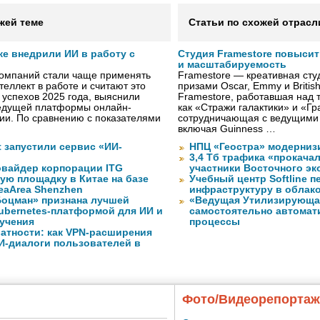
жей теме
Статьи по схожей отрасл
же внедрили ИИ в работу с
Студия Framestore повыси
и масштабируемость
компаний стали чаще применять
Framestore — креативная сту
теллект в работе и считают это
призами Oscar, Emmy и Britis
 успехов 2025 года, выяснили
Framestore, работавшая над 
ведущей платформы онлайн-
как «Стражи галактики» и «Гр
сии. По сравнению с показателями
сотрудничающая с ведущими
включая Guinness …
ft запустили сервис «ИИ-
НПЦ «Геостра» модерниз
3,4 Тб трафика «прокача
вайдер корпорации ITG
участники Восточного э
ую площадку в Китае на базе
Учебный центр Softline п
eaArea Shenzhen
инфраструктуру в облак
оцман» признана лучшей
«Ведущая Утилизирующая
ubernetes-платформой для ИИ и
самостоятельно автомати
учения
процессы
атности: как VPN-расширения
И-диалоги пользователей в
Фото/Видеорепорта