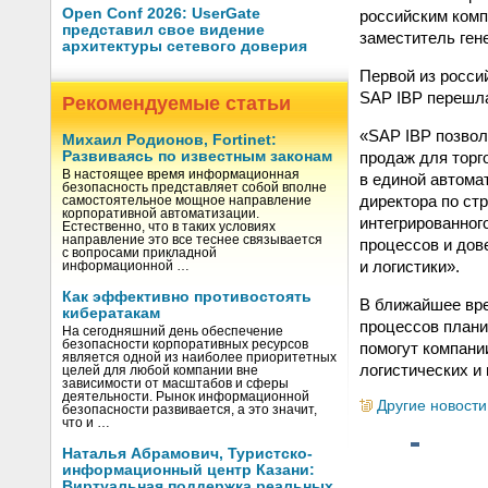
Open Conf 2026: UserGate
российским комп
представил свое видение
заместитель ген
архитектуры сетевого доверия
Первой из росси
SAP IBP перешл
Рекомендуемые статьи
«SAP IBP позвол
Михаил Родионов, Fortinet:
продаж для торг
Развиваясь по известным законам
В настоящее время информационная
в единой автома
безопасность представляет собой вполне
директора по ст
самостоятельное мощное направление
корпоративной автоматизации.
интегрированног
Естественно, что в таких условиях
направление это все теснее связывается
процессов и дов
с вопросами прикладной
и логистики».
информационной …
Как эффективно противостоять
В ближайшее вр
кибератакам
процессов плани
На сегодняшний день обеспечение
безопасности корпоративных ресурсов
помогут компани
является одной из наиболее приоритетных
логистических и
целей для любой компании вне
зависимости от масштабов и сферы
деятельности. Рынок информационной
Другие новости
безопасности развивается, а это значит,
что и …
Наталья Абрамович, Туристско-
информационный центр Казани:
Виртуальная поддержка реальных