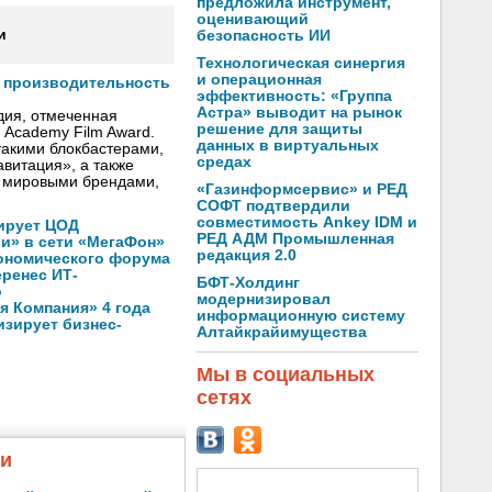
предложила инструмент,
оценивающий
и
безопасность ИИ
Технологическая синергия
и операционная
т производительность
эффективность: «Группа
Астра» выводит на рынок
дия, отмеченная
решение для защиты
h Academy Film Award.
данных в виртуальных
такими блокбастерами,
средах
авитация», a также
 мировыми брендами,
«Газинформсервис» и РЕД
СОФТ подтвердили
совместимость Ankey IDM и
ирует ЦОД
РЕД АДМ Промышленная
ли» в сети «МегаФон»
редакция 2.0
кономического форума
еренес ИТ-
БФТ-Холдинг
о
модернизировал
 Компания» 4 года
информационную систему
зирует бизнес-
Алтайкрайимущества
Мы в социальных
сетях
жи