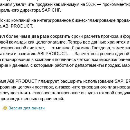
аниям увеличить продажи как минимум на 5%», — прокомменти
ерального директора SAP СНГ.
йских компаний на интегрированное бизнес-планирование продаж
а ABI PRODUCT.
ил более чем в два раза сократить сроки расчета прогноза и ф
овой команды как целеполагание. Теперь все данные хранятся 
тизированной системе, — отметила Людмила Гвоздева, заместит
ратегии и развитию ABI PRODUCT. — За счет построения единой
о планирования в компании появились четкая взаимосвязь ране
ерие к данным, с которыми работают департаменты продаж, мар
емя ABI PRODUCT планирует расширить использование SAP IBP
рования цепочки поставок, а также интегрированного планирова
и осуществлять сквозное планирование выпуска готовой продук
 производственных ограничений.
Версия для печати