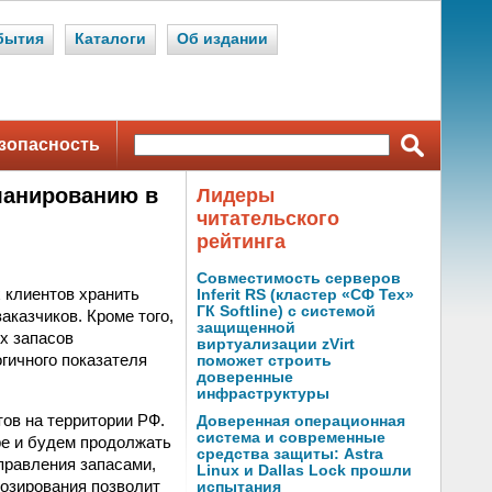
бытия
Каталоги
Об издании
зопасность
ланированию в
Лидеры
читательского
рейтинга
Совместимость серверов
 клиентов хранить
Inferit RS (кластер «СФ Тех»
ГК Softline) с системой
аказчиков. Кроме того,
защищенной
х запасов
виртуализации zVirt
гичного показателя
поможет строить
доверенные
инфраструктуры
ов на территории РФ.
Доверенная операционная
система и современные
е и будем продолжать
средства защиты: Astra
правления запасами,
Linux и Dallas Lock прошли
нозирования позволит
испытания