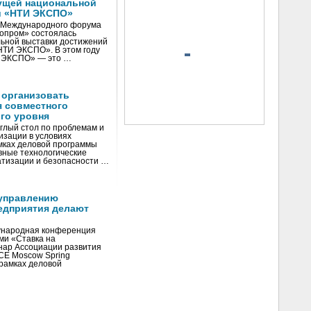
ущей национальной
и «НТИ ЭКСПО»
V Международного форума
нопром» состоялась
ьной выставки достижений
«НТИ ЭКСПО». В этом году
И ЭКСПО» — это …
 организовать
я совместного
го уровня
глый стол по проблемам и
зации в условиях
мках деловой программы
вные технологические
тизации и безопасности …
управлению
едприятия делают
ународная конференция
ми «Ставка на
инар Ассоциации развития
CE Moscow Spring
рамках деловой