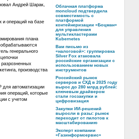
ровал Андрей Шарак,
Облачная платформа
moncloud подтвердила
совместимость с
платформой
 и операций на базе
контейнеризации «Боцман»
для управления
мультикластерами
ормирования плана
Kubernetes
и обрабатываются
Вам письмо из
ель генерального
«налоговой»: группировка
Silver Fox атаковала
 цепочки
российские организации с
е разрозненных
использованием новых
кетинга, производства
инструментов
Российский рынок
серверов и СХД в 2025 году
 для автоматизации
вырос до 280 млрд рублей:
ключевым драйвером
ния операций, которые
стали госзакупки и
ции с учетом
цифровизация
Закупки ИИ-решений
выросли в разы: рынок
переходит от пилотов к
масштабированию
Эксперт компании
«Газинформсервис»