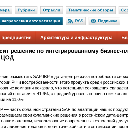
мера
Рубрики
Отрасли
Тематические обзоры
Со
 направления автоматизации
RSS
Подписка
 предприятия
Архитектура и инфраструктура
Бе
сит решение по интегрированному бизнес-п
й ЦОД
ние разместить SAP IBP в дата-центре из-за потребности своих
тории РФ и востребованности этого продукта среди российских з
ование компании показало, что потенциал сокращения складски
мпаний составляет 41,6%, а средний уровень сервиса ниже анало
ий на 11,0%.
P — часть облачной стратегии SAP по адаптации наших продукт
азмещаем свои флагманские решения в российском дата-центр
о нашим оценкам, использование современных технологий для у
сти движения товаров в логистической сети и оптимизации прог