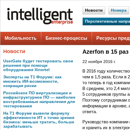
Новости
Номера
Перспективные напр
Мобильность
Бизнес-процессы
Ресурсы пред
Новости
Azerfon в 15 ра
UserGate будет тестировать свои
22 ноября 2016 г.
решения при помощи
оборудования Xinertel
В 2016 году количеств
чем в 1,5 раза. Если в
Эксперты на Т1 Форуме: как
множить ИИ-возможности,
то теперь в год компа
сокращая риски
В среднем, это 2,4 ми
Российское ПО виртуализации и
5 сотрудников группы а
инфраструктурное ПО — наиболее
Поэтому сотрудникам о
востребованные направления для
информации в архиве, 
тестирования
ответа.
На Т1 Форуме вывели формулу
эффективности ИТ с точки зрения
Руководство компании 
бизнеса: меньше тратить, больше
зарабатывать
и хранить их в электро