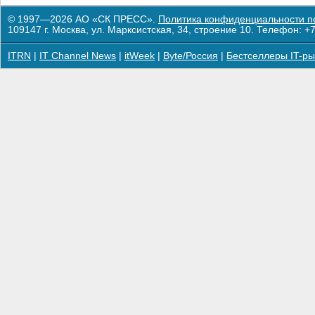
© 1997—2026 АО «СК ПРЕСС».
Политика конфиденциальности п
109147 г. Москва, ул. Марксистская, 34, строение 10. Телефон: +7
ITRN
|
IT Channel News
|
itWeek
|
Byte/Россия
|
Бестселлеры IT-ры