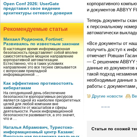
корпоративного компью
Open Conf 2026: UserGate
представил свое видение
и документов ABBYY Fle
архитектуры сетевого доверия
Теперь документы скан
к персональному номер
Рекомендуемые статьи
автоматически выклады
Михаил Родионов, Fortinet:
«Все документы от наш
Развиваясь по известным законам
получить доступ к инф
В настоящее время информационная
безопасность представляет собой вполне
отмечает Ровшан Гасан
самостоятельное мощное направление
корпоративной автоматизации.
— С решением ABBYY уд
Естественно, что в таких условиях
данные из документов 
направление это все теснее связывается
с вопросами прикладной
такой подход незамени
информационной …
необходимые данные за
Как эффективно противостоять
работы с документами 
кибератакам
На сегодняшний день обеспечение
Другие новости
Ве
безопасности корпоративных ресурсов
является одной из наиболее приоритетных
целей для любой компании вне
зависимости от масштабов и сферы
деятельности. Рынок информационной
безопасности развивается, а это значит,
что и …
Наталья Абрамович, Туристско-
Статьи по схожей те
информационный центр Казани:
Виртуальная поддержка реальных