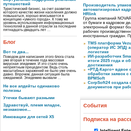
путешествий
Производитель упако
Туристический бизнес, за счет развития
автоматизировал кад
которого качество жизни населения должно
HRlink
повышаться, хорошо вписывается в
Группа компаний NOVAR
концепцию «умного города». К тому же
от бумаги в кадровом д
уровень использования информационных
технологий в данной отрасли за последние
электронный формат бол
пятнадцать-двадцать лет …
рабочих производствен
иностранных граждан. П
Блог
TMS платформа Vezu
(оператор ИС ЭПД) 
Вот те два...
логистике
ИИ-разработчик Sma
Поводом для написания этого блога стала
уже вторая в течение года массовая
итоги 2025 года и 
вирусная эпидемия. И это стало очень
достижения
неприятным прецедентом. Ведь столь
«РТД-Карго» вдвое 
масштабных заражений не было уже очень
обработки заявок с
давно. Впрочем, данная ситуация была
ожидаемой. Эпидемию вызвали …
BPMSoft
CorpSoft24 создала
Не все апдейты одинаково
документов при раб
полезны
Утечки бывают разными
События
Здравствуй, племя младое,
незнакомое...
Инновации для сетей X5
Подписка на рас
Intelligent Ent