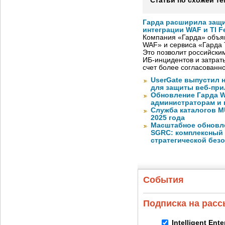
Статьи по схожей те
Гарда расширила защи
интеграции WAF и TI F
Компания «Гарда» объя
WAF» и сервиса «Гарда T
Это позволит российски
ИБ-инцидентов и затрат
счет более согласованн
UserGate выпустил 
для защиты веб-пр
Обновление Гарда W
администраторам и 
Служба каталогов M
2025 года
Масштабное обновлен
SGRC: комплексный 
стратегической без
События
Подписка на рас
Intelligent Ent