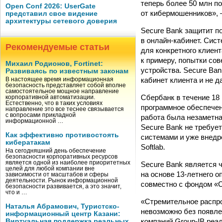
теперь более 50 млн п
Open Conf 2026: UserGate
от кибермошенников», 
представил свое видение
архитектуры сетевого доверия
Secure Bank защитит п
в онлайн-кабинет. Сис
Рекомендуемые статьи
для конкретного клиент
к примеру, попытки со
Михаил Родионов, Fortinet:
устройства. Secure Ba
Развиваясь по известным законам
кабинет клиента и не 
В настоящее время информационная
безопасность представляет собой вполне
самостоятельное мощное направление
Сбербанк в течение 18
корпоративной автоматизации.
Естественно, что в таких условиях
программное обеспечен
направление это все теснее связывается
с вопросами прикладной
работа была незаметна
информационной …
Secure Bank не требуе
Как эффективно противостоять
системами и уже внедр
кибератакам
Softlab.
На сегодняшний день обеспечение
безопасности корпоративных ресурсов
является одной из наиболее приоритетных
Secure Bank является 
целей для любой компании вне
на основе 13-летнего 
зависимости от масштабов и сферы
деятельности. Рынок информационной
совместно с фондом «С
безопасности развивается, а это значит,
что и …
«Стремительное распр
Наталья Абрамович, Туристско-
невозможно без появл
информационный центр Казани:
компаний Group-IB реал
Виртуальная поддержка реальных