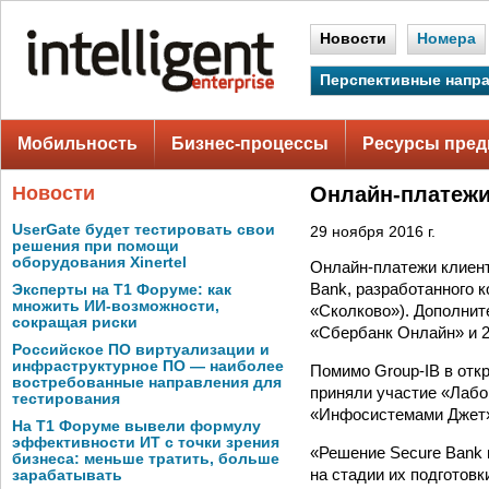
Новости
Номера
Перспективные напр
Мобильность
Бизнес-процессы
Ресурсы пред
Новости
Онлайн-платежи
UserGate будет тестировать свои
29 ноября 2016 г.
решения при помощи
оборудования Xinertel
Онлайн-платежи клиен
Bank, разработанного 
Эксперты на Т1 Форуме: как
множить ИИ-возможности,
«Сколково»). Дополнит
сокращая риски
«Сбербанк Онлайн» и 2
Российское ПО виртуализации и
инфраструктурное ПО — наиболее
Помимо Group-IB в отк
востребованные направления для
приняли участие «Лабо
тестирования
«Инфосистемами Джет»)
На Т1 Форуме вывели формулу
эффективности ИТ с точки зрения
«Решение Secure Bank 
бизнеса: меньше тратить, больше
на стадии их подготов
зарабатывать