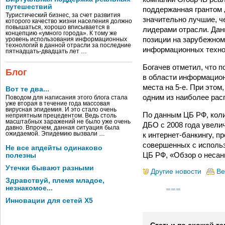
путешествий
поддержанная грантом 
Туристический бизнес, за счет развития
значительно лучшие, ч
которого качество жизни населения должно
повышаться, хорошо вписывается в
лидерами отрасли. Дан
концепцию «умного города». К тому же
позиции на зарубежном
уровень использования информационных
технологий в данной отрасли за последние
информационных технол
пятнадцать-двадцать лет …
Богачев отметил, что п
Блог
в области информационн
места на 5-е. При этом
Вот те два...
одним из наиболее рас
Поводом для написания этого блога стала
уже вторая в течение года массовая
вирусная эпидемия. И это стало очень
По данным ЦБ РФ, коли
неприятным прецедентом. Ведь столь
масштабных заражений не было уже очень
ДБО с 2008 года увелич
давно. Впрочем, данная ситуация была
к интернет-банкингу, 
ожидаемой. Эпидемию вызвали …
совершенных с использ
Не все апдейты одинаково
ЦБ РФ, «Обзор о несан
полезны
Утечки бывают разными
Другие новости
Ве
Здравствуй, племя младое,
незнакомое...
Инновации для сетей X5