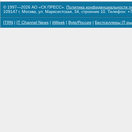
© 1997—2026 АО «СК ПРЕСС».
Политика конфиденциальности п
109147 г. Москва, ул. Марксистская, 34, строение 10. Телефон: +7
ITRN
|
IT Channel News
|
itWeek
|
Byte/Россия
|
Бестселлеры IT-ры