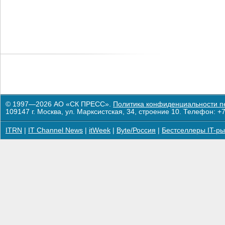
© 1997—2026 АО «СК ПРЕСС».
Политика конфиденциальности п
109147 г. Москва, ул. Марксистская, 34, строение 10. Телефон: +7
ITRN
|
IT Channel News
|
itWeek
|
Byte/Россия
|
Бестселлеры IT-ры