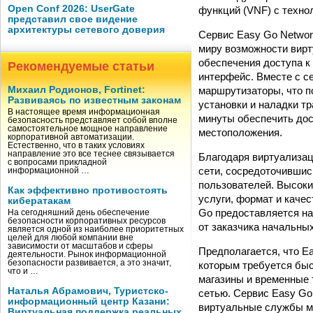
Open Conf 2026: UserGate
функций (VNF) с техно
представил свое видение
архитектуры сетевого доверия
Сервис Easy Go Networ
миру возможности вирт
обеспечения доступа к
Рекомендуемые статьи
интерфейс. Вместе с с
маршрутизаторы, что п
Михаил Родионов, Fortinet:
Развиваясь по известным законам
установки и наладки т
В настоящее время информационная
минуты обеспечить дос
безопасность представляет собой вполне
самостоятельное мощное направление
местоположения.
корпоративной автоматизации.
Естественно, что в таких условиях
направление это все теснее связывается
Благодаря виртуализац
с вопросами прикладной
сети, сосредоточившис
информационной …
пользователей. Высоки
Как эффективно противостоять
услуги, формат и каче
кибератакам
Go предоставляется на 
На сегодняшний день обеспечение
безопасности корпоративных ресурсов
от заказчика начальны
является одной из наиболее приоритетных
целей для любой компании вне
зависимости от масштабов и сферы
Предполагается, что E
деятельности. Рынок информационной
безопасности развивается, а это значит,
которым требуется быс
что и …
магазины и временные 
Наталья Абрамович, Туристско-
сетью. Сервис Easy Go
информационный центр Казани:
виртуальные службы ме
Виртуальная поддержка реальных