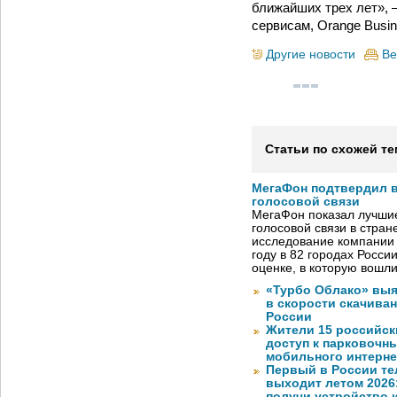
ближайших трех лет», —
сервисам, Orange Busin
Другие новости
Ве
Статьи по схожей те
МегаФон подтвердил в
голосовой связи
МегаФон показал лучшие
голосовой связи в стран
исследование компании
году в 82 городах Росси
оценке, в которую вошл
«Турбо Облако» выя
в скорости скачива
России
Жители 15 российск
доступ к парковочн
мобильного интерне
Первый в России те
выходит летом 2026
получи устройство 