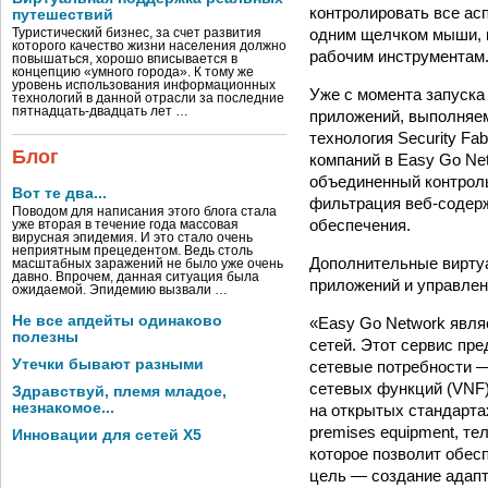
контролировать все ас
путешествий
одним щелчком мыши, в
Туристический бизнес, за счет развития
которого качество жизни населения должно
рабочим инструментам
повышаться, хорошо вписывается в
концепцию «умного города». К тому же
уровень использования информационных
Уже с момента запуска
технологий в данной отрасли за последние
пятнадцать-двадцать лет …
приложений, выполняем
технология Security Fa
Блог
компаний в Easy Go Ne
объединенный контроль 
Вот те два...
фильтрация веб-содерж
Поводом для написания этого блога стала
обеспечения.
уже вторая в течение года массовая
вирусная эпидемия. И это стало очень
неприятным прецедентом. Ведь столь
Дополнительные виртуа
масштабных заражений не было уже очень
давно. Впрочем, данная ситуация была
приложений и управлени
ожидаемой. Эпидемию вызвали …
Не все апдейты одинаково
«Easy Go Network явля
полезны
сетей. Этот сервис пре
Утечки бывают разными
сетевые потребности —
сетевых функций (VNF)
Здравствуй, племя младое,
незнакомое...
на открытых стандарта
premises equipment, т
Инновации для сетей X5
которое позволит обес
цель — создание адапт