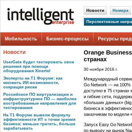
Новости
Номера
Перспективные напр
Мобильность
Бизнес-процессы
Ресурсы пред
Новости
Orange Business
странах
UserGate будет тестировать свои
решения при помощи
30 ноября 2016 г.
оборудования Xinertel
Эксперты на Т1 Форуме: как
Международный сервис-
множить ИИ-возможности,
Go Network — на 100% 
сокращая риски
доступно в 75 странах
Российское ПО виртуализации и
и гибкие сети, поддер
инфраструктурное ПО — наиболее
«больших данных» (big 
востребованные направления для
тестирования
бизнеса в эффективнос
заказчикам по модели «
На Т1 Форуме вывели формулу
эффективности ИТ с точки зрения
бизнеса: меньше тратить, больше
Запуск Easy Go Networ
зарабатывать
по выводу на рынок Na