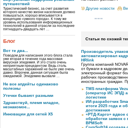
путешествий
Другие новости
Ве
Туристический бизнес, за счет развития
которого качество жизни населения должно
повышаться, хорошо вписывается в
концепцию «умного города». К тому же
уровень использования информационных
технологий в данной отрасли за последние
пятнадцать-двадцать лет …
Статьи по схожей те
Блог
Вот те два...
Производитель упако
Поводом для написания этого блога стала
автоматизировал кад
уже вторая в течение года массовая
HRlink
вирусная эпидемия. И это стало очень
Группа компаний NOVAR
неприятным прецедентом. Ведь столь
от бумаги в кадровом д
масштабных заражений не было уже очень
давно. Впрочем, данная ситуация была
электронный формат бол
ожидаемой. Эпидемию вызвали …
рабочих производствен
иностранных граждан. П
Не все апдейты одинаково
полезны
TMS платформа Vezu
(оператор ИС ЭПД) 
Утечки бывают разными
логистике
ИИ-разработчик Sma
Здравствуй, племя младое,
итоги 2025 года и 
незнакомое...
достижения
Инновации для сетей X5
«РТД-Карго» вдвое 
обработки заявок с
BPMSoft
CorpSoft24 создала