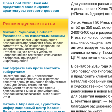
Open Conf 2026: UserGate
Для успешного развити
представил свое видение
в дополнение к Xerox 7
архитектуры сетевого доверия
(«Печатный двор») оста
Xerox Versant 80 Press
Рекомендуемые статьи
от 52 до 350 г/м2, вкл
2400×2400 dpi и разреш
Михаил Родионов, Fortinet:
Развиваясь по известным законам
Press точно воспроизв
В настоящее время информационная
машина оснащена пакето
безопасность представляет собой вполне
самостоятельное мощное направление
автоматизирует настро
корпоративной автоматизации.
заливки по листу. Такж
Естественно, что в таких условиях
направление это все теснее связывается
ЦПМ при печати на сл
с вопросами прикладной
информационной …
В сентябре 2016 года X
Как эффективно противостоять
Это позволило типогра
кибератакам
и предложить клиентам
На сегодняшний день обеспечение
безопасности корпоративных ресурсов
металлизированный кар
является одной из наиболее приоритетных
целей для любой компании вне
и художественной поли
зависимости от масштабов и сферы
реализована в новой м
деятельности. Рынок информационной
безопасности развивается, а это значит,
для развития нашего б
что и …
(„Печатный двор“) — Т
Наталья Абрамович, Туристско-
благодаря расширению 
информационный центр Казани:
на новых рынках».
Виртуальная поддержка реальных