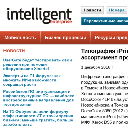
Новости
Номера
Перспективные напр
Мобильность
Бизнес-процессы
Ресурсы пред
Новости
Типография iPr
ассортимент пр
UserGate будет тестировать свои
решения при помощи
1 декабря 2016 г.
оборудования Xinertel
Эксперты на Т1 Форуме: как
Цифровая типография i
множить ИИ-возможности,
продукции, занимая од
сокращая риски
в Томске и Новосибирс
Российское ПО виртуализации и
Xerox и сменила уже н
инфраструктурное ПО — наиболее
DocuColor 4LP была ус
востребованные направления для
тестирования
Новосибирска и Томска —
DocuColor 8080 (2012 г.
На Т1 Форуме вывели формулу
эффективности ИТ с точки зрения
машинами в iPrint («П
бизнеса: меньше тратить, больше
МФУ Xerox D95 и полно
зарабатывать