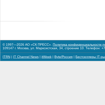
© 1997—2026 АО «СК ПРЕСС».
Политика конфиденциальности п
109147 г. Москва, ул. Марксистская, 34, строение 10. Телефон: +7
ITRN
|
IT Channel News
|
itWeek
|
Byte/Россия
|
Бестселлеры IT-ры