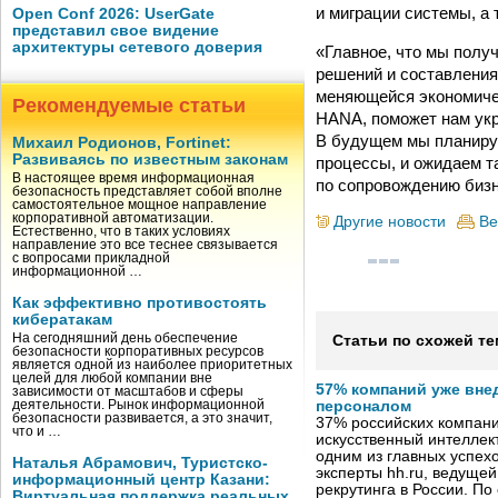
и миграции системы, а
Open Conf 2026: UserGate
представил свое видение
архитектуры сетевого доверия
«Главное, что мы полу
решений и составления
меняющейся экономичес
Рекомендуемые статьи
HANA, поможет нам укр
В будущем мы планиру
Михаил Родионов, Fortinet:
Развиваясь по известным законам
процессы, и ожидаем т
В настоящее время информационная
по сопровождению бизн
безопасность представляет собой вполне
самостоятельное мощное направление
корпоративной автоматизации.
Другие новости
Ве
Естественно, что в таких условиях
направление это все теснее связывается
с вопросами прикладной
информационной …
Как эффективно противостоять
кибератакам
На сегодняшний день обеспечение
Статьи по схожей те
безопасности корпоративных ресурсов
является одной из наиболее приоритетных
целей для любой компании вне
57% компаний уже вне
зависимости от масштабов и сферы
деятельности. Рынок информационной
персоналом
безопасности развивается, а это значит,
37% российских компан
что и …
искусственный интеллект
одним из главных успех
Наталья Абрамович, Туристско-
эксперты hh.ru, ведуще
информационный центр Казани:
рекрутинга в России. П
Виртуальная поддержка реальных