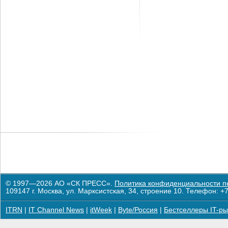
© 1997—2026 АО «СК ПРЕСС».
Политика конфиденциальности п
109147 г. Москва, ул. Марксистская, 34, строение 10. Телефон: +7
ITRN
|
IT Channel News
|
itWeek
|
Byte/Россия
|
Бестселлеры IT-ры