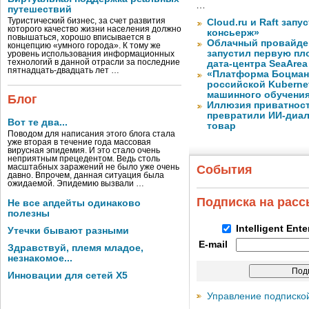
…
путешествий
Туристический бизнес, за счет развития
Cloud.ru и Raft запу
которого качество жизни населения должно
консьерж»
повышаться, хорошо вписывается в
Облачный провайде
концепцию «умного города». К тому же
запустил первую пло
уровень использования информационных
технологий в данной отрасли за последние
дата-центра SeaArea
пятнадцать-двадцать лет …
«Платформа Боцман
российской Kuberne
машинного обучени
Блог
Иллюзия приватност
превратили ИИ-диал
Вот те два...
товар
Поводом для написания этого блога стала
уже вторая в течение года массовая
вирусная эпидемия. И это стало очень
неприятным прецедентом. Ведь столь
масштабных заражений не было уже очень
События
давно. Впрочем, данная ситуация была
ожидаемой. Эпидемию вызвали …
Подписка на рас
Не все апдейты одинаково
полезны
Intelligent Ent
Утечки бывают разными
E-mail
Здравствуй, племя младое,
незнакомое...
Инновации для сетей X5
Управление подписко