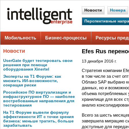
Новости
Номера
Перспективные напр
Мобильность
Бизнес-процессы
Ресурсы пред
Новости
Efes Rus перен
UserGate будет тестировать свои
13 декабря 2016 г.
решения при помощи
оборудования Xinertel
Стратегия компании Ef
в том числе за счет о
Эксперты на Т1 Форуме: как
множить ИИ-возможности,
Облако SAP выбрано ко
сокращая риски
данных, но и возможно
Российское ПО виртуализации и
объема потребляемых у
инфраструктурное ПО — наиболее
хранилище для всех ст
востребованные направления для
анализ консолидирова
тестирования
На Т1 Форуме вывели формулу
Всего за шесть месяцев
эффективности ИТ с точки зрения
завершила миграцию с
бизнеса: меньше тратить, больше
зарабатывать
доступные для передач