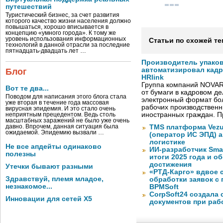
путешествий
Туристический бизнес, за счет развития
которого качество жизни населения должно
повышаться, хорошо вписывается в
концепцию «умного города». К тому же
уровень использования информационных
Статьи по схожей те
технологий в данной отрасли за последние
пятнадцать-двадцать лет …
Производитель упако
автоматизировал кад
Блог
HRlink
Группа компаний NOVAR
Вот те два...
от бумаги в кадровом д
Поводом для написания этого блога стала
электронный формат бол
уже вторая в течение года массовая
рабочих производствен
вирусная эпидемия. И это стало очень
иностранных граждан. П
неприятным прецедентом. Ведь столь
масштабных заражений не было уже очень
давно. Впрочем, данная ситуация была
TMS платформа Vezu
ожидаемой. Эпидемию вызвали …
(оператор ИС ЭПД) 
логистике
Не все апдейты одинаково
ИИ-разработчик Sma
полезны
итоги 2025 года и 
достижения
Утечки бывают разными
«РТД-Карго» вдвое 
Здравствуй, племя младое,
обработки заявок с
незнакомое...
BPMSoft
CorpSoft24 создала
Инновации для сетей X5
документов при раб