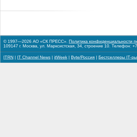
© 1997—2026 АО «СК ПРЕСС».
Политика конфиденциальности п
109147 г. Москва, ул. Марксистская, 34, строение 10. Телефон: +7
ITRN
|
IT Channel News
|
itWeek
|
Byte/Россия
|
Бестселлеры IT-ры