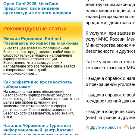
Open Conf 2026: UserGate
действующим законодат
представил свое видение
электронной подписи, 
архитектуры сетевого доверия
квалифицированной эле
продолжит действовать
Рекомендуемые статьи
К услугам, при заказе
услуг МЧС России, Мин
Михаил Родионов, Fortinet:
Развиваясь по известным законам
Министерства экономи
В настоящее время информационная
безопасности и других 
безопасность представляет собой вполне
самостоятельное мощное направление
корпоративной автоматизации.
Также у пользователя п
Естественно, что в таких условиях
направление это все теснее связывается
которые оказывает МВД
с вопросами прикладной
информационной …
· выдача справок о нал
Как эффективно противостоять
о прекращении уголовн
кибератакам
На сегодняшний день обеспечение
· выдача справок о ре
безопасности корпоративных ресурсов
является одной из наиболее приоритетных
государственной дакти
целей для любой компании вне
зависимости от масштабов и сферы
деятельности. Рынок информационной
· выдача юридическому
безопасности развивается, а это значит,
(или) патронов и другие
что и …
Наталья Абрамович, Туристско-
Другие новости
Ве
информационный центр Казани:
Виртуальная поддержка реальных