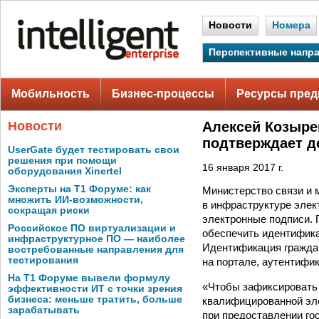
Новости
Номера
Перспективные напр
Мобильность
Бизнес-процессы
Ресурсы пред
Новости
Алексей Козыре
подтверждает де
UserGate будет тестировать свои
решения при помощи
16 января 2017 г.
оборудования Xinertel
Эксперты на Т1 Форуме: как
Министерство связи и 
множить ИИ-возможности,
в инфраструктуре элек
сокращая риски
электронные подписи. 
Российское ПО виртуализации и
обеспечить идентифика
инфраструктурное ПО — наиболее
Идентификация граждан
востребованные направления для
тестирования
на портале, аутентифи
На Т1 Форуме вывели формулу
«Чтобы зафиксировать 
эффективности ИТ с точки зрения
бизнеса: меньше тратить, больше
квалифицированной эле
зарабатывать
при предоставлении го