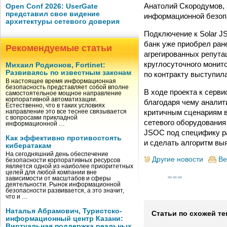
Анатолий Скородумов, 
Open Conf 2026: UserGate
представил свое видение
информационной безоп
архитектуры сетевого доверия
Подключение к Solar 
банк уже приобрел ран
Рекомендуемые статьи
агрегированных репута
круглосуточного монит
Михаил Родионов, Fortinet:
Развиваясь по известным законам
по контракту выступил
В настоящее время информационная
безопасность представляет собой вполне
В ходе проекта к серв
самостоятельное мощное направление
корпоративной автоматизации.
благодаря чему аналит
Естественно, что в таких условиях
критичным сценариям в
направление это все теснее связывается
с вопросами прикладной
сетевого оборудования
информационной …
JSOC под специфику р
Как эффективно противостоять
и сделать алгоритм вы
кибератакам
На сегодняшний день обеспечение
Другие новости
Ве
безопасности корпоративных ресурсов
является одной из наиболее приоритетных
целей для любой компании вне
зависимости от масштабов и сферы
деятельности. Рынок информационной
безопасности развивается, а это значит,
что и …
Наталья Абрамович, Туристско-
Статьи по схожей те
информационный центр Казани:
Виртуальная поддержка реальных