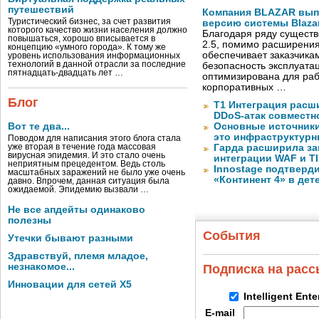
путешествий
Компания BLAZAR вып
Туристический бизнес, за счет развития
версию системы Blazar
которого качество жизни населения должно
Благодаря ряду существ
повышаться, хорошо вписывается в
2.5, помимо расширени
концепцию «умного города». К тому же
обеспечивает заказчик
уровень использования информационных
технологий в данной отрасли за последние
безопасность эксплуата
пятнадцать-двадцать лет …
оптимизирована для раб
корпоративных …
Блог
Т1 Интеграция расш
DDoS-атак совместно
Вот те два...
Основные источник
это инфраструктур
Поводом для написания этого блога стала
уже вторая в течение года массовая
Гарда расширила за
вирусная эпидемия. И это стало очень
интеграции WAF и TI
неприятным прецедентом. Ведь столь
Innostage подтвер
масштабных заражений не было уже очень
«Континент 4» в дет
давно. Впрочем, данная ситуация была
ожидаемой. Эпидемию вызвали …
Не все апдейты одинаково
полезны
События
Утечки бывают разными
Здравствуй, племя младое,
незнакомое...
Подписка на рас
Инновации для сетей X5
Intelligent Ent
E-mail