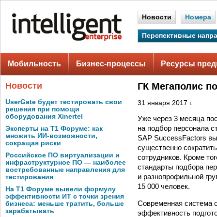
Новости
Номера
Перспективные напр
Мобильность
Бизнес-процессы
Ресурсы пред
Новости
ГК Мегаполис по
UserGate будет тестировать свои
31 января 2017 г.
решения при помощи
оборудования Xinertel
Уже через 3 месяца п
на подбор персонала с
Эксперты на Т1 Форуме: как
множить ИИ-возможности,
SAP SuccessFactors вы
сокращая риски
существенно сократить
Российское ПО виртуализации и
сотрудников. Кроме т
инфраструктурное ПО — наиболее
стандарты подбора пер
востребованные направления для
и разнопрофильной гру
тестирования
15 000 человек.
На Т1 Форуме вывели формулу
эффективности ИТ с точки зрения
Современная система о
бизнеса: меньше тратить, больше
зарабатывать
эффективность подгото