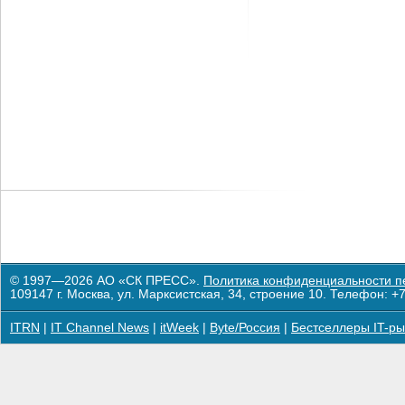
© 1997—2026 АО «СК ПРЕСС».
Политика конфиденциальности п
109147 г. Москва, ул. Марксистская, 34, строение 10. Телефон: +7
ITRN
|
IT Channel News
|
itWeek
|
Byte/Россия
|
Бестселлеры IT-ры