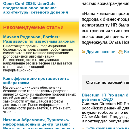
частью вознаграждения
Open Conf 2026: UserGate
представил свое видение
архитектуры сетевого доверия
«Наша компания проход
подхода к бизнес-проце
департаменту HR была 
Рекомендуемые статьи
выстраивания этих про
позволяющий привести 
Михаил Родионов, Fortinet:
Развиваясь по известным законам
подчеркнула Ольга Но
В настоящее время информационная
безопасность представляет собой вполне
Другие новости
Ве
самостоятельное мощное направление
корпоративной автоматизации.
Естественно, что в таких условиях
направление это все теснее связывается
с вопросами прикладной
информационной …
Как эффективно противостоять
Статьи по схожей те
кибератакам
На сегодняшний день обеспечение
безопасности корпоративных ресурсов
является одной из наиболее приоритетных
Directum HR Pro взял 
целей для любой компании вне
рейтинге КЭДО
зависимости от масштабов и сферы
Система Directum HR Pr
деятельности. Рынок информационной
российских решений для
безопасности развивается, а это значит,
что и …
документооборота по в
CNewsMarket. Продукт 
Наталья Абрамович, Туристско-
и подтвердил репутацию
информационный центр Казани:
57% компаний уже в
Виртуальная поддержка реальных