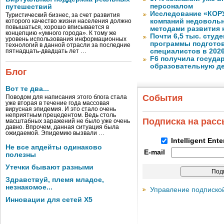
персоналом
путешествий
Исследование «КОРУ
Туристический бизнес, за счет развития
компаний недоволь
которого качество жизни населения должно
повышаться, хорошо вписывается в
методами развития 
концепцию «умного города». К тому же
Почти 6,5 тыс. студе
уровень использования информационных
программы подготов
технологий в данной отрасли за последние
специалистов в 2026
пятнадцать-двадцать лет …
F6 получила госуда
образовательную д
Блог
Вот те два...
События
Поводом для написания этого блога стала
уже вторая в течение года массовая
вирусная эпидемия. И это стало очень
неприятным прецедентом. Ведь столь
Подписка на рас
масштабных заражений не было уже очень
давно. Впрочем, данная ситуация была
ожидаемой. Эпидемию вызвали …
Intelligent Ent
Не все апдейты одинаково
E-mail
полезны
Утечки бывают разными
Здравствуй, племя младое,
незнакомое...
Управление подписко
Инновации для сетей X5