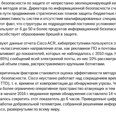
безопасности по защите от непрестанно эволюционирующей к
 методов атак. Директора по информационной безопасности с
а пути продвижения стратегических планов защиты бюджетные 
овместимость систем и отсутствие квалифицированных специа
тот факт, что структуры их подразделений постоянно усложняют
ользуют от 6 до 50 и более продуктов информационной безопасн
особствует образованию брешей в защите.
вуют данные отчета Cisco ACR, киберпреступники пользуются 
 «классические» направления атак, как рекламное ПО и почтовы
аливают до показателей, которых не наблюдалось с 2010 года. 
 (65%) сообщений всей электронной почты, из них 10% рассматр
ый объем спама, распространяемого крупными ботнетами.
 критичным фактором становится оценка эффективности метод
безопасности. Cisco неустанно работает над сокращением вре
on, TTD), т. е. времени от компрометации до обнаружения угрозы.
м более ограничено оперативное пространство атакующих и те
 в начале 2016 г. медианное время обнаружения составляло 14 ч
далось сократить этот показатель до 6 часов. Приведенные ци
работки добровольной телеметрии, собранной решениями инфо
sco, развернутыми по всему миру.