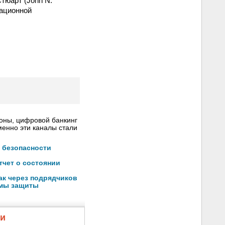
тюарт (John N.
мационной
роны, цифровой банкинг
менно эти каналы стали
 безопасности
тчет о состоянии
ак через подрядчиков
емы защиты
жи