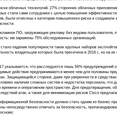
иски облачных технологий. 27% сторонних облачных приложени
рых стали сами сотрудники с целью повышения эффективности
ив, были отнесены к категории повышенного риска и создавали
сности.
кламное ПО, загружающее рекламу без ведома пользователя, 
сть: им заражены 75% обследованных организаций.
стало падение популярности таких крупных наборов эксплойтов, 
ельность владельцев которых была пресечена в 2016 г., но на и
17 указывается, что расследуются лишь 56% предупреждений 
одимые действия предпринимаются менее чем для половины пр
зах. Защищающейся стороне, даже при уверенности в средствах
словиях наличия сложных систем и недостатка персонала, что 
 времени и оперативном пространстве. Для предотвращения, о
следствий атак, а также для минимизации рисков Cisco предлаг
нформационной безопасности должно стать одним из бизнес-при
ы непосредственно отвечать за безопасность, пропагандирова
 основе;