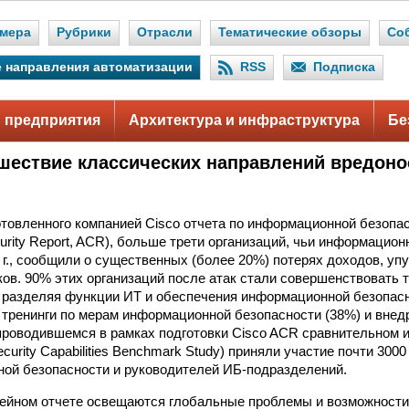
мера
Рубрики
Отрасли
Тематические обзоры
Со
 направления автоматизации
RSS
Подписка
 предприятия
Архитектура и инфраструктура
Бе
шествие классических направлений вредоно
товленного компанией Cisco отчета по информационной безопасн
curity Report, ACR), больше трети организаций, чьи информаци
 г., сообщили о существенных (более 20%) потерях доходов, у
иков. 90% этих организаций после атак стали совершенствовать 
, разделяя функции ИТ и обеспечения информационной безопасн
тренинги по мерам информационной безопасности (38%) и внед
 проводившемся в рамках подготовки Cisco ACR сравнительном
curity Capabilities Benchmark Study) приняли участие почти 300
ой безопасности и руководителей ИБ-подразделений.
ейном отчете освещаются глобальные проблемы и возможности