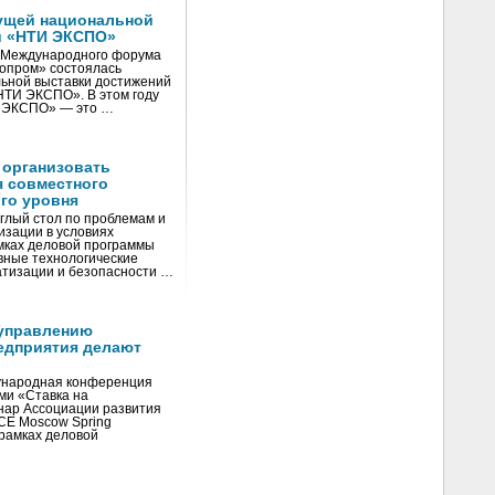
ущей национальной
и «НТИ ЭКСПО»
V Международного форума
нопром» состоялась
ьной выставки достижений
«НТИ ЭКСПО». В этом году
И ЭКСПО» — это …
 организовать
я совместного
го уровня
глый стол по проблемам и
зации в условиях
мках деловой программы
вные технологические
тизации и безопасности …
управлению
едприятия делают
ународная конференция
ми «Ставка на
инар Ассоциации развития
CE Moscow Spring
рамках деловой