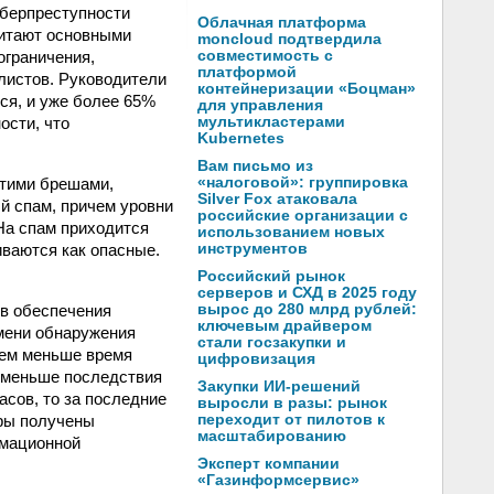
иберпреступности
Облачная платформа
читают основными
moncloud подтвердила
ограничения,
совместимость с
платформой
листов. Руководители
контейнеризации «Боцман»
ся, и уже более 65%
для управления
ости, что
мультикластерами
Kubernetes
Вам письмо из
этими брешами,
«налоговой»: группировка
Silver Fox атаковала
й спам, причем уровни
российские организации с
На спам приходится
использованием новых
иваются как опасные.
инструментов
Российский рынок
серверов и СХД в 2025 году
ов обеспечения
вырос до 280 млрд рублей:
ключевым драйвером
мени обнаружения
стали госзакупки и
 Чем меньше время
цифровизация
м меньше последствия
Закупки ИИ-решений
асов, то за последние
выросли в разы: рынок
фры получены
переходит от пилотов к
масштабированию
рмационной
Эксперт компании
«Газинформсервис»