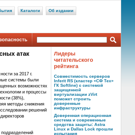
бытия
Каталоги
Об издании
зопасность
сных атак
Лидеры
читательского
рейтинга
ости за 2017 г.
Совместимость серверов
онные системы были
Inferit RS (кластер «СФ Тех»
пущенных возможностях
ГК Softline) с системой
защищенной
технологии и процессы
виртуализации zVirt
ости (38%),
поможет строить
ряя методы снижения
доверенные
инфраструктуры
 исследовании решений
0 директоров
Доверенная операционная
система и современные
средства защиты: Astra
Linux и Dallas Lock прошли
 подразделений
испытания