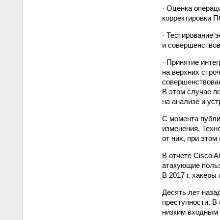
· Оценка операц
корректировки П
· Тестирование 
и совершенствов
· Принятие инте
на верхних стро
совершенствован
В этом случае п
на анализе и уст
С момента публи
изменения. Техн
от них, при это
В отчете Cisco A
атакующие польз
В 2017 г. хакер
Десять лет наза
преступности. В
низким входным 