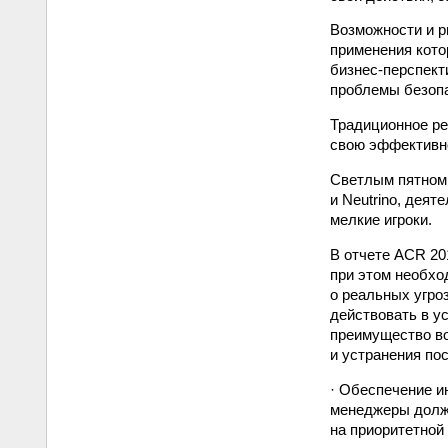
Возможности и р
применения кото
бизнес-перспект
проблемы безопа
Традиционное ре
свою эффективно
Светлым пятном 
и Neutrino, деят
мелкие игроки.
В отчете ACR 20
при этом необх
о реальных угро
действовать в у
преимущество во
и устранения по
· Обеспечение и
менеджеры должн
на приоритетной