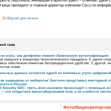
жета, персонала, инноваций и архитектуры», ‒ отмечает Джон С
ий вице-президент и главный директор компании Cisco по инфор
Версия для печати
жей теме
ила игры: как дипфейки ломают банковскую аутентификацию
р оказался в эпицентре технологического парадокса. С одной сто
исы обеспечили клиентам беспрецедентное удобство. С другой, и
ностью атаки …
нальных данных остаются одной из ключевых угроз цифровой
 не защищены от кибератак: Бастион представил ежегодный о
ности в России
 Security SOC: треть всех взломов происходит с помощью ат
 — это следствие масштабирования атак, а не слабости сист
Фото/Видеорепорта