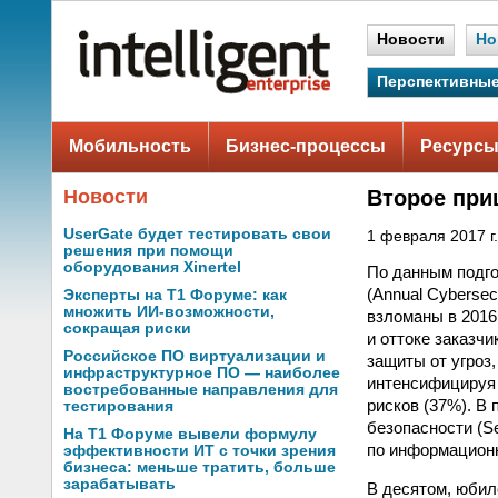
Новости
Но
Перспективные
Мобильность
Бизнес-процессы
Ресурсы
Новости
Второе при
UserGate будет тестировать свои
1 февраля 2017 г.
решения при помощи
оборудования Xinertel
По данным подго
(Annual Cyberse
Эксперты на Т1 Форуме: как
множить ИИ-возможности,
взломаны в 2016
сокращая риски
и оттоке заказч
Российское ПО виртуализации и
защиты от угроз
инфраструктурное ПО — наиболее
интенсифицируя 
востребованные направления для
рисков (37%). В
тестирования
безопасности (Se
На Т1 Форуме вывели формулу
по информационн
эффективности ИТ с точки зрения
бизнеса: меньше тратить, больше
зарабатывать
В десятом, юбил