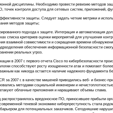
ионной дисциплины. Необходимо провести ревизию методов за
О, точек контроля доступа для сетевых систем, приложений, фу
эффективности защиты. Следует задать четкие метрики и исполь
ания методов защиты;
грированного подхода к защите. Интеграция и автоматизация до
чках списка критериев оценки мероприятий для улучшения контр
ия взаимной совместимости и сокращения времени обнаружения
одразделения обеспечения информационной безопасности смог
ранении реальных угроз.
кации в 2007 г. первого отчета Cisco по кибербезопасности про
ологии способствуют росту изощренности атак и помогают боле
м важным как никогда остается наличие надежного фундамента б
CR за 2007 г. в качестве мишеней приводились веб- и бизнес-п
овались методами социальной инженерии и нечистоплотностью
ы атакуют облачные приложения и наращивают объемы спама.
д распространялось вредоносное ПО, приносившее прибыли орг
 современной теневой экономике киберпреступность стала родо
барьером для потенциальных заказчиков. Сегодняшние наруши