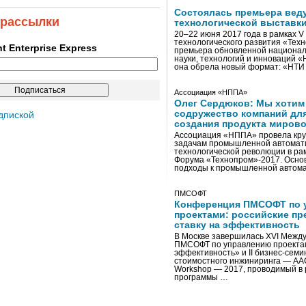
Состоялась премьера вед
 рассылки
технологической выставк
20–22 июня 2017 года в рамках 
технологического развития «Тех
ent Enterprise Express
премьера обновленной национал
науки, технологий и инноваций 
она обрела новый формат: «НТ
Ассоциация «НППА»
Олег Сердюков: Мы хотим
содружество компаний дл
дпиской
создания продукта мирово
Ассоциация «НППА» провела кру
задачам промышленной автомати
технологической революции в ра
Форума «Технопром»-2017. Осно
подходы к промышленной автома
ПМСОФТ
Конференция ПМСОФТ по 
проектами: российские пр
ставку на эффективность
В Москве завершилась XVI Межд
ПМСОФТ по управлению проекта
эффективность» и II бизнес-сем
стоимостного инжиниринга — AA
Workshop — 2017, проводимый в 
программы …