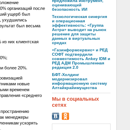
предложила инструмент,
положение
оценивающий
50% организаций после
безопасность ИИ
ьший ущерб был
Технологическая синергия
, ухудшились
и операционная
езультат был весьма
эффективность: «Группа
Астра» выводит на рынок
решение для защиты
данных в виртуальных
 из них клиентская
средах
«Газинформсервис» и РЕД
СОФТ подтвердили
20%;
совместимость Ankey IDM и
РЕД АДМ Промышленная
ли более 20%.
редакция 2.0
БФТ-Холдинг
фровизацией
модернизировал
упниками новые
информационную систему
Алтайкрайимущества
ными временем
правления «среднего
Мы в социальных
сетях
спространению
как менеджеры
ленникам ускорять
.