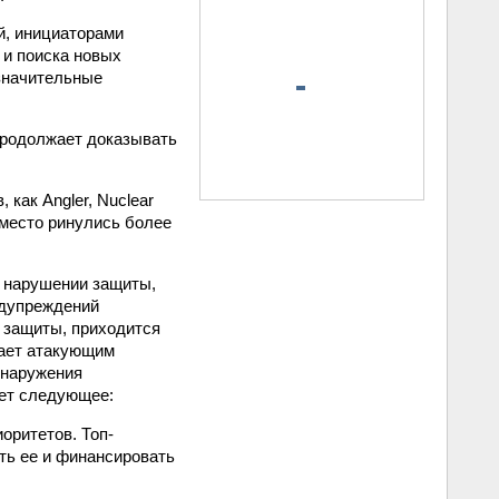
й, инициаторами
 и поиска новых
 значительные
продолжает доказывать
как Angler, Nuclear
х место ринулись более
о нарушении защиты,
едупреждений
 защиты, приходится
дает атакующим
бнаружения
ает следующее:
оритетов. Топ-
ть ее и финансировать