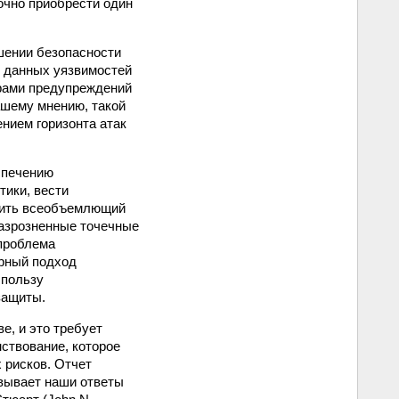
точно приобрести один
ушении безопасности
зы данных уязвимостей
дорами предупреждений
ашему мнению, такой
нием горизонта атак
спечению
тики, вести
чить всеобъемлющий
разрозненные точечные
 проблема
урный подход
 пользу
защиты.
е, и это требует
ствование, которое
 рисков. Отчет
овывает наши ответы