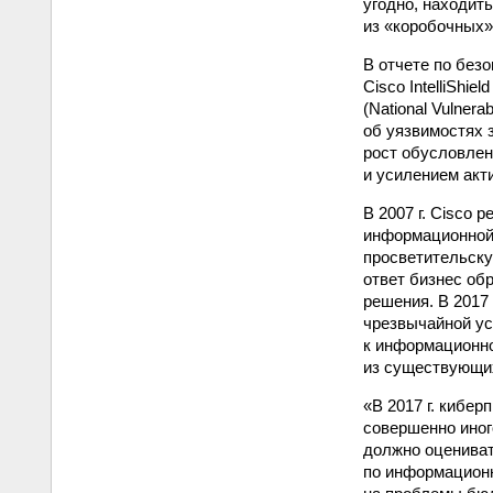
угодно, находит
из «коробочных»
В отчете по без
Cisco IntelliShi
(National Vulner
об уязвимостях 
рост обусловлен
и усилением акт
В 2007 г. Cisco
информационной 
просветительску
ответ бизнес об
решения. В 2017
чрезвычайной ус
к информационно
из существующих
«В 2017 г. кибер
совершенно иног
должно оцениват
по информационн