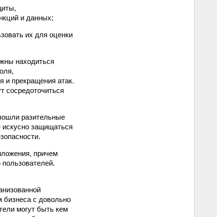
щиты,
нкций и данных;
зовать их для оценки
лжны находиться
оля,
 и прекращения атак.
ут сосредоточиться
изошли разительные
е искусно защищаться
езопасности.
риложения, причем
 пользователей.
анизованной
м бизнеса с довольно
тели могут быть кем