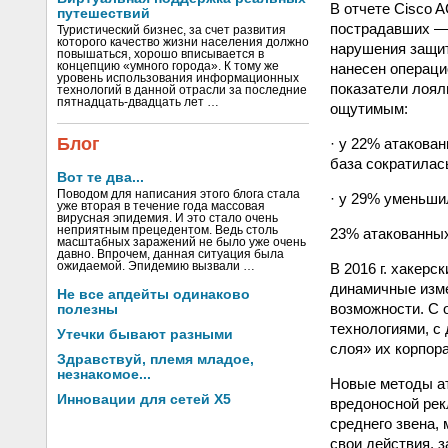
В отчете Cisco 
путешествий
пострадавших — 
Туристический бизнес, за счет развития
которого качество жизни населения должно
нарушения защи
повышаться, хорошо вписывается в
нанесен операци
концепцию «умного города». К тому же
уровень использования информационных
показатели лоял
технологий в данной отрасли за последние
пятнадцать-двадцать лет …
ощутимым:
Блог
· у 22% атакова
база сократилас
Вот те два...
Поводом для написания этого блога стала
· у 29% уменьши
уже вторая в течение года массовая
вирусная эпидемия. И это стало очень
неприятным прецедентом. Ведь столь
23% атакованных
масштабных заражений не было уже очень
давно. Впрочем, данная ситуация была
В 2016 г. хакер
ожидаемой. Эпидемию вызвали …
динамичные изме
Не все апдейты одинаково
возможности. С 
полезны
технологиями, с
Утечки бывают разными
слоя» их корпор
Здравствуй, племя младое,
незнакомое...
Новые методы ат
Инновации для сетей X5
вредоносной рек
среднего звена,
свои действия, 