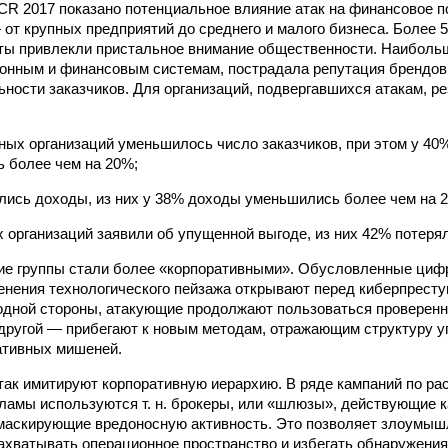
ACR 2017 показано потенциальное влияние атак на финансовое 
от крупных предприятий до среднего и малого бизнеса. Более 
ты привлекли пристальное внимание общественности. Наибол
онным и финансовым системам, пострадала репутация брендов
ьности заказчиков. Для организаций, подвергавшихся атакам, р
нных организаций уменьшилось число заказчиков, при этом у 40%
ь более чем на 20%;
лись доходы, из них у 38% доходы уменьшились более чем на 
 организаций заявили об упущенной выгоде, из них 42% потеря
ские группы стали более «корпоративными». Обусловленные ци
нения технологического пейзажа открывают перед киберпрест
одной стороны, атакующие продолжают пользоваться проверен
 другой — прибегают к новым методам, отражающим структуру у
ативных мишеней.
ак имитируют корпоративную иерархию. В ряде кампаний по ра
ламы используются т. н. брокеры, или «шлюзы», действующие 
 маскирующие вредоносную активность. Это позволяет злоумыш
захватывать операционное пространство и избегать обнаружения