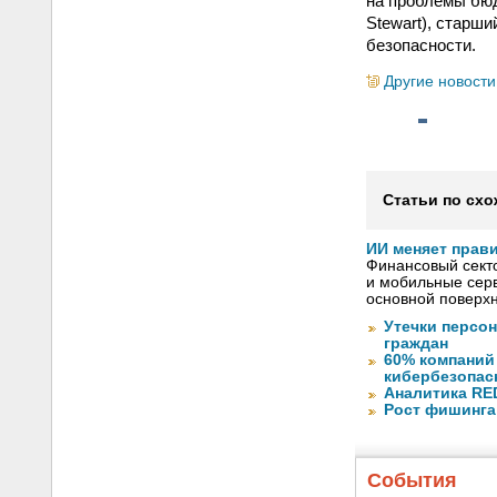
на проблемы бюд
Stewart), старш
безопасности.
Другие новости
Статьи по схо
ИИ меняет прав
Финансовый секто
и мобильные серв
основной поверх
Утечки персо
граждан
60% компаний
кибербезопас
Аналитика RED
Рост фишинга
События