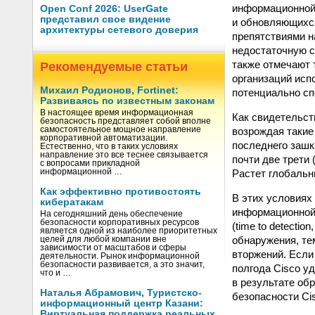
информационной 
Open Conf 2026: UserGate
представил свое видение
и обновляющихся
архитектуры сетевого доверия
препятствиями н
недостаточную с
также отмечают 
Рекомендуемые статьи
организаций исп
Михаил Родионов, Fortinet:
потенциально сп
Развиваясь по известным законам
В настоящее время информационная
Как свидетельст
безопасность представляет собой вполне
возрождая такие
самостоятельное мощное направление
корпоративной автоматизации.
последнего зашк
Естественно, что в таких условиях
направление это все теснее связывается
почти две трети
с вопросами прикладной
Растет глобальн
информационной …
Как эффективно противостоять
В этих условиях
кибератакам
информационной 
На сегодняшний день обеспечение
безопасности корпоративных ресурсов
(time to detecti
является одной из наиболее приоритетных
обнаружения, те
целей для любой компании вне
зависимости от масштабов и сферы
вторжений. Если
деятельности. Рынок информационной
безопасности развивается, а это значит,
полгода Cisco у
что и …
в результате об
Наталья Абрамович, Туристско-
безопасности Ci
информационный центр Казани:
Виртуальная поддержка реальных