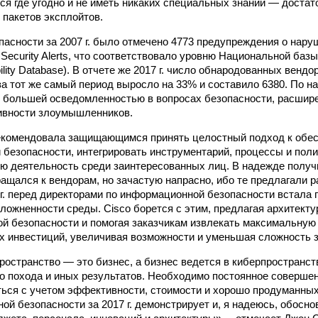
ься где угодно и не иметь никаких специальных знаний — доста
 пакетов эксплойтов.
опасности за 2007 г. было отмечено 4773 предупреждения о нар
eld Security Alerts, что соответствовало уровню Национальной ба
ability Database). В отчете же 2017 г. число обнародованных вен
за тот же самый период выросло на 33% и составило 6380. По н
 большей осведомленностью в вопросах безопасности, расшире
ивности злоумышленников.
 рекомендовала защищающимся принять целостный подход к обе
безопасности, интегрировать инструментарий, процессы и поли
ю деятельность среди заинтересованных лиц. В надежде полу
ращался к вендорам, но зачастую напрасно, ибо те предлагали 
 г. перед директорами по информационной безопасности встала
ложненности среды. Cisco борется с этим, предлагая архитект
й безопасности и помогая заказчикам извлекать максимальную
 инвестиций, увеличивая возможности и уменьшая сложность 
пространство — это бизнес, а бизнес ведется в киберпространств
о похода и иных результатов. Необходимо постоянное совершен
ься с учетом эффективности, стоимости и хорошо продуманных
ой безопасности за 2017 г. демонстрирует и, я надеюсь, обосн