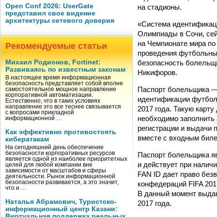
Open Conf 2026: UserGate
на стадионы.
представил свое видение
архитектуры сетевого доверия
«Система идентификац
Олимпиады в Сочи, сей
на Чемпионате мира по
Рекомендуемые статьи
проведения футбольных
безопасность болельщи
Михаил Родионов, Fortinet:
Развиваясь по известным законам
Никифоров.
В настоящее время информационная
безопасность представляет собой вполне
Паспорт болельщика — 
самостоятельное мощное направление
корпоративной автоматизации.
идентификации футбол
Естественно, что в таких условиях
направление это все теснее связывается
2017 года. Такую карту
с вопросами прикладной
необходимо заполнить ан
информационной …
регистрации и выдачи 
Как эффективно противостоять
вместе с входным биле
кибератакам
На сегодняшний день обеспечение
безопасности корпоративных ресурсов
Паспорт болельщика яв
является одной из наиболее приоритетных
и действует при налич
целей для любой компании вне
зависимости от масштабов и сферы
FAN ID дает право безв
деятельности. Рынок информационной
безопасности развивается, а это значит,
конфедераций FIFA 201
что и …
В данный момент выдаю
Наталья Абрамович, Туристско-
2017 года.
информационный центр Казани:
Виртуальная поддержка реальных