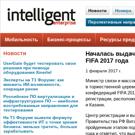
Новости
Номера
Перспективные напр
Мобильность
Бизнес-процессы
Ресурсы пред
Новости
Началась выдач
FIFA 2017 года
UserGate будет тестировать свои
решения при помощи
1 февраля 2017 г.
оборудования Xinertel
Эксперты на Т1 Форуме: как
Министр связи и масс
множить ИИ-возможности,
в торжественной церем
сокращая риски
конфедераций FIFA 201
Российское ПО виртуализации и
регистрации, располож
инфраструктурное ПО — наиболее
и Казани.
востребованные направления для
тестирования
Центр регистрации и в
На Т1 Форуме вывели формулу
Правительства РФ Вит
эффективности ИТ с точки зрения
бизнеса: меньше тратить, больше
пройденным этапом под
зарабатывать
года и отметил, что в