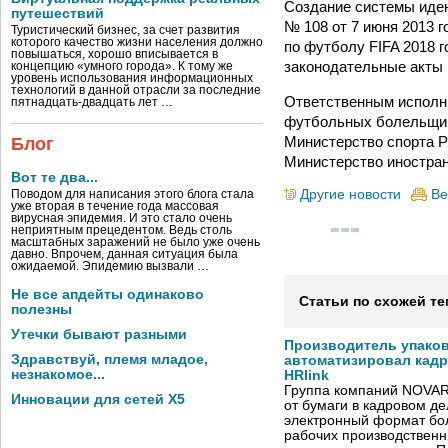
Создание системы иде
путешествий
№ 108 от 7 июня 2013 
Туристический бизнес, за счет развития
которого качество жизни населения должно
по футболу FIFA 2018 г
повышаться, хорошо вписывается в
законодательные акты
концепцию «умного города». К тому же
уровень использования информационных
технологий в данной отрасли за последние
Ответственным исполн
пятнадцать-двадцать лет …
футбольных болельщико
Министерство спорта Р
Блог
Министерство иностран
Вот те два...
Другие новости
Ве
Поводом для написания этого блога стала
уже вторая в течение года массовая
вирусная эпидемия. И это стало очень
неприятным прецедентом. Ведь столь
масштабных заражений не было уже очень
давно. Впрочем, данная ситуация была
ожидаемой. Эпидемию вызвали …
Не все апдейты одинаково
Статьи по схожей те
полезны
Утечки бывают разными
Производитель упако
Здравствуй, племя младое,
автоматизировал кад
незнакомое...
HRlink
Группа компаний NOVAR
Инновации для сетей X5
от бумаги в кадровом д
электронный формат бол
рабочих производствен