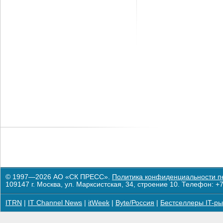
© 1997—2026 АО «СК ПРЕСС».
Политика конфиденциальности п
109147 г. Москва, ул. Марксистская, 34, строение 10. Телефон: +7
ITRN
|
IT Channel News
|
itWeek
|
Byte/Россия
|
Бестселлеры IT-ры