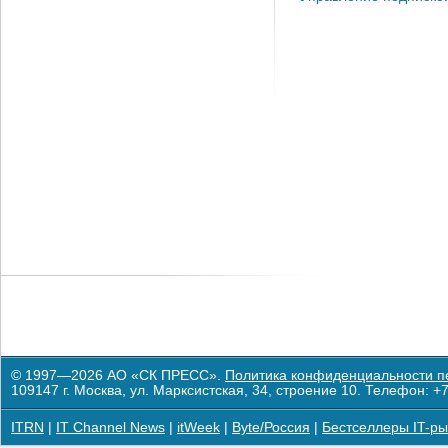
© 1997—2026 АО «СК ПРЕСС».
Политика конфиденциальности п
109147 г. Москва, ул. Марксистская, 34, строение 10. Телефон: +7
ITRN
|
IT Channel News
|
itWeek
|
Byte/Россия
|
Бестселлеры IT-ры