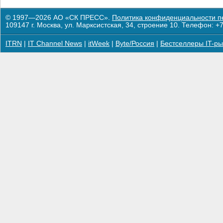
© 1997—2026 АО «СК ПРЕСС».
Политика конфиденциальности п
109147 г. Москва, ул. Марксистская, 34, строение 10. Телефон: +7
ITRN
|
IT Channel News
|
itWeek
|
Byte/Россия
|
Бестселлеры IT-ры