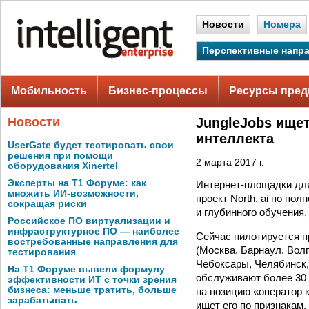
Новости
Номера
Перспективные напр
Мобильность
Бизнес-процессы
Ресурсы пред
Новости
JungleJobs ище
интеллекта
UserGate будет тестировать свои
решения при помощи
2 марта 2017 г.
оборудования Xinertel
Эксперты на Т1 Форуме: как
Интернет-площадки для
множить ИИ-возможности,
проект North. ai по по
сокращая риски
и глубинного обучения,
Российское ПО виртуализации и
инфраструктурное ПО — наиболее
Сейчас пилотируется п
востребованные направления для
(Москва, Барнаул, Волг
тестирования
Чебоксары, Челябинск,
На Т1 Форуме вывели формулу
обслуживают более 30 
эффективности ИТ с точки зрения
бизнеса: меньше тратить, больше
на позицию «оператор 
зарабатывать
ищет его по признакам