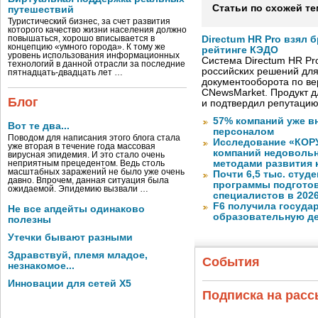
Статьи по схожей те
путешествий
Туристический бизнес, за счет развития
которого качество жизни населения должно
повышаться, хорошо вписывается в
Directum HR Pro взял 
концепцию «умного города». К тому же
рейтинге КЭДО
уровень использования информационных
Система Directum HR Pr
технологий в данной отрасли за последние
российских решений для
пятнадцать-двадцать лет …
документооборота по в
CNewsMarket. Продукт 
Блог
и подтвердил репутацию
57% компаний уже в
Вот те два...
персоналом
Поводом для написания этого блога стала
Исследование «КОРУ
уже вторая в течение года массовая
компаний недоволь
вирусная эпидемия. И это стало очень
методами развития 
неприятным прецедентом. Ведь столь
масштабных заражений не было уже очень
Почти 6,5 тыс. студе
давно. Впрочем, данная ситуация была
программы подготов
ожидаемой. Эпидемию вызвали …
специалистов в 2026
F6 получила госуда
Не все апдейты одинаково
образовательную д
полезны
Утечки бывают разными
Здравствуй, племя младое,
События
незнакомое...
Инновации для сетей X5
Подписка на рас