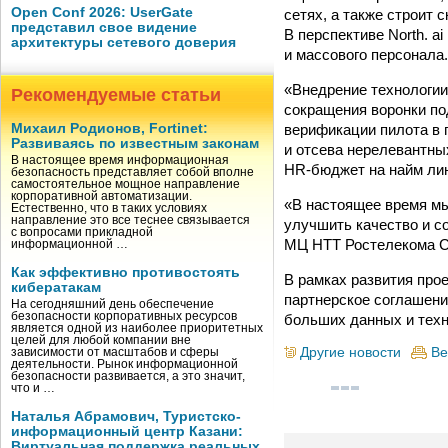
Open Conf 2026: UserGate
сетях, а также строит
представил свое видение
В перспективе North. a
архитектуры сетевого доверия
и массового персонала.
«Внедрение технологии
Рекомендуемые статьи
сокращения воронки по
верификации пилота в 
Михаил Родионов, Fortinet:
Развиваясь по известным законам
и отсева нерелевантны
В настоящее время информационная
HR-бюджет на найм лин
безопасность представляет собой вполне
самостоятельное мощное направление
корпоративной автоматизации.
«В настоящее время м
Естественно, что в таких условиях
направление это все теснее связывается
улучшить качество и с
с вопросами прикладной
МЦ НТТ Ростелекома С
информационной …
Как эффективно противостоять
В рамках развития прое
кибератакам
партнерское соглашени
На сегодняшний день обеспечение
безопасности корпоративных ресурсов
больших данных и техн
является одной из наиболее приоритетных
целей для любой компании вне
Другие новости
Ве
зависимости от масштабов и сферы
деятельности. Рынок информационной
безопасности развивается, а это значит,
что и …
Наталья Абрамович, Туристско-
информационный центр Казани:
Виртуальная поддержка реальных