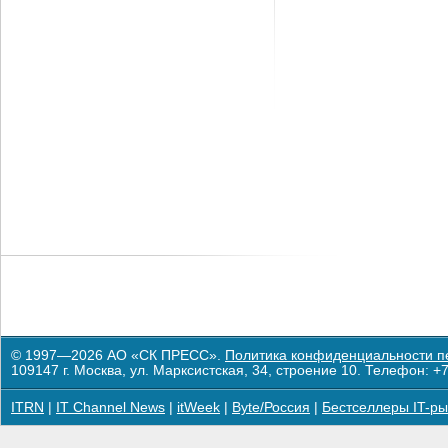
© 1997—2026 АО «СК ПРЕСС».
Политика конфиденциальности п
109147 г. Москва, ул. Марксистская, 34, строение 10. Телефон: +7
ITRN
|
IT Channel News
|
itWeek
|
Byte/Россия
|
Бестселлеры IT-ры