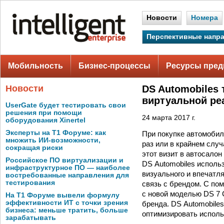
Новости
Номера
Перспективные напр
Мобильность
Бизнес-процессы
Ресурсы пред
Новости
DS Automobiles
виртуальной ре
UserGate будет тестировать свои
решения при помощи
24 марта 2017 г.
оборудования Xinertel
Эксперты на Т1 Форуме: как
При покупке автомобил
множить ИИ-возможности,
раз или в крайнем слу
сокращая риски
этот визит в автосало
Российское ПО виртуализации и
DS Automobiles исполь
инфраструктурное ПО — наиболее
визуального и впечатл
востребованные направления для
тестирования
связь с брендом. С по
с новой моделью DS 7 
На Т1 Форуме вывели формулу
эффективности ИТ с точки зрения
бренда. DS Automobile
бизнеса: меньше тратить, больше
оптимизировать исполь
зарабатывать