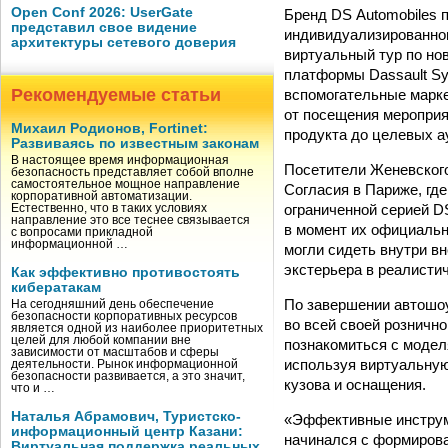
Open Conf 2026: UserGate
Бренд DS Automobiles 
представил свое видение
индивидуализированного
архитектуры сетевого доверия
виртуальный тур по но
платформы Dassault Sy
Рекомендуемые статьи
вспомогательные марке
от посещения меропри
Михаил Родионов, Fortinet:
продукта до целевых а
Развиваясь по известным законам
В настоящее время информационная
Посетители Женевского
безопасность представляет собой вполне
самостоятельное мощное направление
Согласия в Париже, гд
корпоративной автоматизации.
ограниченной серией D
Естественно, что в таких условиях
направление это все теснее связывается
в момент их официальн
с вопросами прикладной
информационной …
могли сидеть внутри вн
экстерьера в реалисти
Как эффективно противостоять
кибератакам
По завершении автошоу 
На сегодняшний день обеспечение
безопасности корпоративных ресурсов
во всей своей розничн
является одной из наиболее приоритетных
целей для любой компании вне
познакомиться с модел
зависимости от масштабов и сферы
используя виртуальную
деятельности. Рынок информационной
безопасности развивается, а это значит,
кузова и оснащения.
что и …
Наталья Абрамович, Туристско-
«Эффективные инструме
информационный центр Казани:
начинался с формирова
Виртуальная поддержка реальных