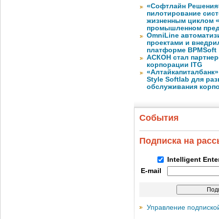
«Софтлайн Решения» 
пилотирование сис
жизненным циклом 
промышленном пре
OmniLine автоматиз
проектами и внедри
платформе BPMSoft
АСКОН стал партнер
корпорации ITG
«Алтайкапиталбанк»
Style Softlab для р
обслуживания корп
События
Подписка на рас
Intelligent Ent
E-mail
Управление подписко