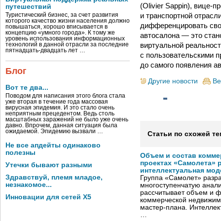
(Olivier Sappin), виц
путешествий
и транспортной отрас
Туристический бизнес, за счет развития
которого качество жизни населения должно
дифференцировать сво
повышаться, хорошо вписывается в
концепцию «умного города». К тому же
автосалона — это стан
уровень использования информационных
виртуальной реальности
технологий в данной отрасли за последние
пятнадцать-двадцать лет …
с пользовательскими п
до самого появления а
Блог
Другие новости
Ве
Вот те два...
Поводом для написания этого блога стала
уже вторая в течение года массовая
вирусная эпидемия. И это стало очень
неприятным прецедентом. Ведь столь
масштабных заражений не было уже очень
давно. Впрочем, данная ситуация была
ожидаемой. Эпидемию вызвали …
Статьи по схожей те
Не все апдейты одинаково
полезны
Объем и состав комме
проектах «Самолета» 
Утечки бывают разными
интеллектуальная мод
Здравствуй, племя младое,
Группа «Самолет» разр
незнакомое...
многоступенчатую анали
рассчитывает объем и 
Инновации для сетей X5
коммерческой недвижимо
мастер-плана. Интеллек
…