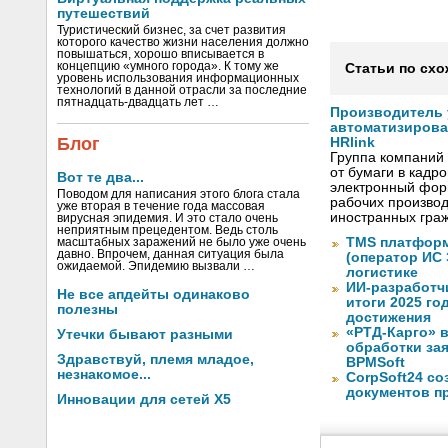
путешествий
Туристический бизнес, за счет развития
которого качество жизни населения должно
повышаться, хорошо вписывается в
концепцию «умного города». К тому же
Статьи по схо
уровень использования информационных
технологий в данной отрасли за последние
пятнадцать-двадцать лет …
Производитель
автоматизиров
Блог
HRlink
Группа компаний
от бумаги в кадр
Вот те два...
электронный форм
Поводом для написания этого блога стала
рабочих произво
уже вторая в течение года массовая
иностранных граж
вирусная эпидемия. И это стало очень
неприятным прецедентом. Ведь столь
TMS платформ
масштабных заражений не было уже очень
давно. Впрочем, данная ситуация была
(оператор ИС
ожидаемой. Эпидемию вызвали …
логистике
ИИ-разработч
Не все апдейты одинаково
итоги 2025 го
полезны
достижения
«РТД-Карго» 
Утечки бывают разными
обработки за
Здравствуй, племя младое,
BPMSoft
незнакомое...
CorpSoft24 с
документов п
Инновации для сетей X5