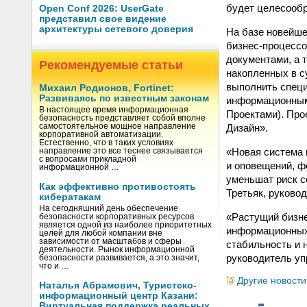
будет целесообр
Open Conf 2026: UserGate
представил свое видение
архитектуры сетевого доверия
На базе новейше
бизнес-процессо
документами, а 
Рекомендуемые статьи
накопленных в с
выполнить специ
Михаил Родионов, Fortinet:
Развиваясь по известным законам
информационным
В настоящее время информационная
Проектами). Про
безопасность представляет собой вполне
Дизайн».
самостоятельное мощное направление
корпоративной автоматизации.
Естественно, что в таких условиях
«Новая система 
направление это все теснее связывается
с вопросами прикладной
и оповещений, ф
информационной …
уменьшат риск с
Как эффективно противостоять
Третьяк, руково
кибератакам
На сегодняшний день обеспечение
«Растущий бизне
безопасности корпоративных ресурсов
является одной из наиболее приоритетных
информационных 
целей для любой компании вне
зависимости от масштабов и сферы
стабильность и 
деятельности. Рынок информационной
руководитель уп
безопасности развивается, а это значит,
что и …
Другие новости
Наталья Абрамович, Туристско-
информационный центр Казани:
Виртуальная поддержка реальных