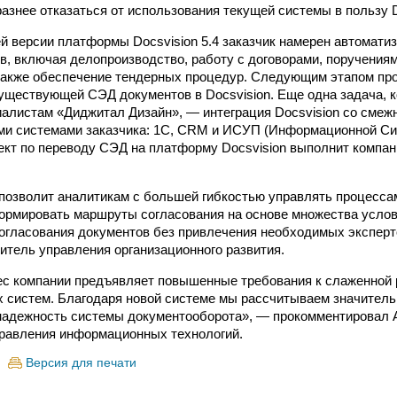
азнее отказаться от использования текущей системы в пользу D
й версии платформы Docsvision 5.4 заказчик намерен автомати
в, включая делопроизводство, работу с договорами, поручения
также обеспечение тендерных процедур. Следующим этапом про
уществующей СЭД документов в Docsvision. Еще одна задача, 
алистам «Диджитал Дизайн», ― интеграция Docsvision со сме
и системами заказчика: 1С, CRM и ИСУП (Информационной Си
ект по переводу СЭД на платформу Docsvision выполнит компа
позволит аналитикам с большей гибкостью управлять процесса
ормировать маршруты согласования на основе множества услов
огласования документов без привлечения необходимых эксперт
дитель управления организационного развития.
с компании предъявляет повышенные требования к слаженной 
систем. Благодаря новой системе мы рассчитываем значитель
надежность системы документооборота», — прокомментировал 
равления информационных технологий.
Версия для печати