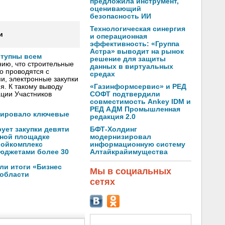
предложила инструмент,
оценивающий
безопасность ИИ
Технологическая синергия
и
и операционная
эффективность: «Группа
Астра» выводит на рынок
ступны всем
решение для защиты
ию, что строительные
данных в виртуальных
о проводятся с
средах
, электронные закупки
«Газинформсервис» и РЕД
я. К такому выводу
СОФТ подтвердили
ции Участников
совместимость Ankey IDM и
РЕД АДМ Промышленная
зировало ключевые
редакция 2.0
БФТ-Холдинг
ует закупки девяти
модернизировал
нной площадке
информационную систему
ройкомплекс
Алтайкрайимущества
юджетами более 30
ли итоги «Бизнес
Мы в социальных
 области
сетях