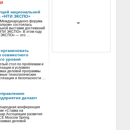
жи
ущей национальной
и «НТИ ЭКСПО»
V Международного форума
нопром» состоялась
ьной выставки достижений
«НТИ ЭКСПО». В этом году
И ЭКСПО» — это …
 организовать
я совместного
го уровня
глый стол по проблемам и
зации в условиях
мках деловой программы
вные технологические
тизации и безопасности …
управлению
едприятия делают
ународная конференция
ми «Ставка на
инар Ассоциации развития
CE Moscow Spring
рамках деловой