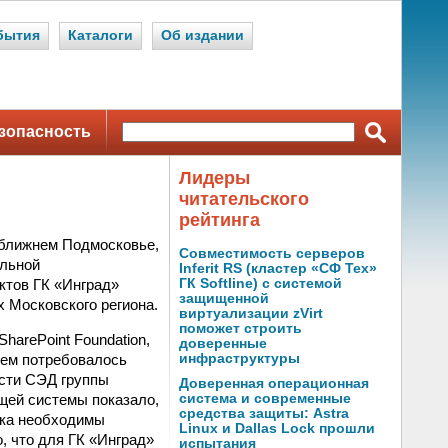
бытия
Каталоги
Об издании
зопасность
Лидеры
читательского
рейтинга
 ближнем Подмосковье,
Совместимость серверов
альной
Inferit RS (кластер «СФ Тех»
ктов ГК «Инград»
ГК Softline) с системой
защищенной
 Московского региона.
виртуализации zVirt
поможет строить
harePoint Foundation,
доверенные
нем потребовалось
инфраструктуры
сти СЭД группы
Доверенная операционная
щей системы показало,
система и современные
средства защиты: Astra
ика необходимы
Linux и Dallas Lock прошли
, что для ГК «Инград»
испытания