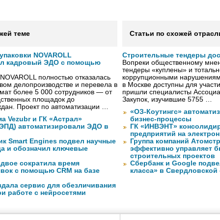
жей теме
Статьи по схожей отрасл
 упаковки NOVAROLL
Строительные тендеры до
ал кадровый ЭДО с помощью
Вопреки общественному мнен
тендеры «куплены» и тотальн
 NOVAROLL полностью отказалась
коррупционными нарушениями
овом делопроизводстве и перевела в
в Москве доступны для участи
ат более 5 000 сотрудников — от
пришли специалисты Ассоциа
дственных площадок до
Закупок, изучившие 5755 …
дан. Проект по автоматизации …
«ОЗ-Коутингс» автомати
а Vezubr и ГК «Астрал»
бизнес-процессы
 ЭПД) автоматизировали ЭДО в
ГК «ИНВЭНТ» консолидир
предприятий на электро
ик Smart Engines подвел научные
Группа компаний Атомст
да и обозначил ключевые
эффективно управляет б
строительных проектов
вдвое сократила время
Сбербанк и Google подве
явок с помощью CRM на базе
класса» в Свердловской
оздала сервис для обезличивания
ри работе с нейросетями