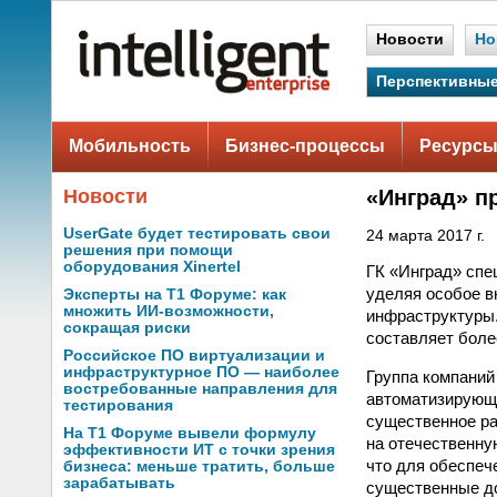
Новости
Но
Перспективные
Мобильность
Бизнес-процессы
Ресурсы
Новости
«Инград» п
UserGate будет тестировать свои
24 марта 2017 г.
решения при помощи
оборудования Xinertel
ГК «Инград» спе
уделяя особое в
Эксперты на Т1 Форуме: как
множить ИИ-возможности,
инфраструктуры.
сокращая риски
составляет боле
Российское ПО виртуализации и
инфраструктурное ПО — наиболее
Группа компаний 
востребованные направления для
автоматизирующ
тестирования
существенное ра
На Т1 Форуме вывели формулу
на отечественну
эффективности ИТ с точки зрения
что для обеспеч
бизнеса: меньше тратить, больше
зарабатывать
существенные до