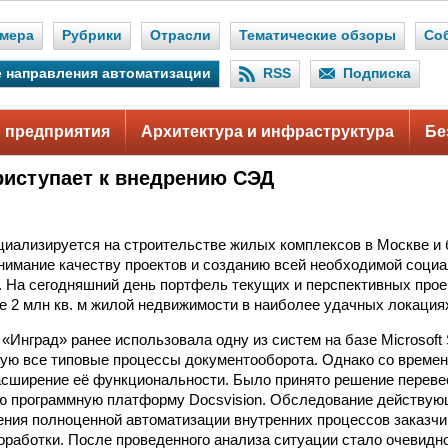
мера
Рубрики
Отрасли
Тематические обзоры
Со
 направления автоматизации
RSS
Подписка
 предприятия
Архитектура и инфраструктура
Бе
риступает к внедрению СЭД
циализируется на строительстве жилых комплексов в Москве и
нимание качеству проектов и созданию всей необходимой соци
 На сегодняшний день портфель текущих и перспективных прое
е 2 млн кв. м жилой недвижимости в наиболее удачных локациях
«Инград» ранее использовала одну из систем на базе Microsoft S
ую все типовые процессы документооборота. Однако со време
сширение её функциональности. Было принято решение переве
ю программную платформу Docsvision. Обследование действую
ения полноценной автоматизации внутренних процессов заказч
работки. После проведенного анализа ситуации стало очевидно