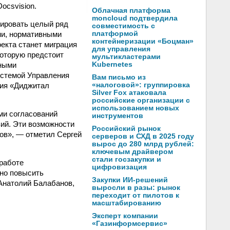
ocsvision.
Облачная платформа
moncloud подтвердила
зировать целый ряд
совместимость с
ми, нормативными
платформой
контейнеризации «Боцман»
екта станет миграция
для управления
которую предстоит
мультикластерами
жными
Kubernetes
стемой Управления
Вам письмо из
ния «Диджитал
«налоговой»: группировка
Silver Fox атаковала
российские организации с
использованием новых
ми согласований
инструментов
ий. Эти возможности
Российский рынок
ов», — отметил Сергей
серверов и СХД в 2025 году
вырос до 280 млрд рублей:
ключевым драйвером
стали госзакупки и
работе
цифровизация
но повысить
Закупки ИИ-решений
Анатолий Балабанов,
выросли в разы: рынок
переходит от пилотов к
масштабированию
Эксперт компании
«Газинформсервис»