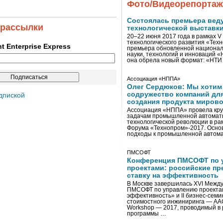
Фото/Видеорепорта
Состоялась премьера вед
 рассылки
технологической выставк
20–22 июня 2017 года в рамках 
технологического развития «Тех
ent Enterprise Express
премьера обновленной национал
науки, технологий и инноваций 
она обрела новый формат: «НТ
Ассоциация «НППА»
Олег Сердюков: Мы хотим
содружество компаний дл
дпиской
создания продукта мирово
Ассоциация «НППА» провела кру
задачам промышленной автомати
технологической революции в ра
Форума «Технопром»-2017. Осно
подходы к промышленной автома
ПМСОФТ
Конференция ПМСОФТ по 
проектами: российские пр
ставку на эффективность
В Москве завершилась XVI Межд
ПМСОФТ по управлению проекта
эффективность» и II бизнес-сем
стоимостного инжиниринга — AA
Workshop — 2017, проводимый в 
программы …