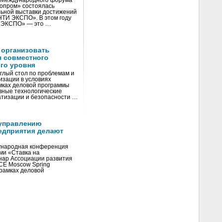
V Международного форума
нопром» состоялась
ьной выставки достижений
«НТИ ЭКСПО». В этом году
И ЭКСПО» — это …
 организовать
я совместного
го уровня
глый стол по проблемам и
зации в условиях
мках деловой программы
вные технологические
тизации и безопасности …
управлению
едприятия делают
ународная конференция
ми «Ставка на
инар Ассоциации развития
CE Moscow Spring
рамках деловой