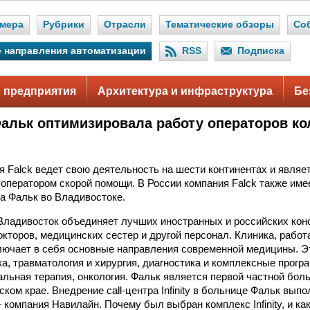
мера
Рубрики
Отрасли
Тематические обзоры
Со
 направления автоматизации
RSS
Подписка
 предприятия
Архитектура и инфраструктура
Бе
альк оптимизировала работу операторов ко
я Falck ведет свою деятельность на шести континентах и являе
ператором скорой помощи. В России компания Falck также име
а Фальк во Владивостоке.
Владивосток объединяет лучших иностранных и российских ко
окторов, медицинских сестер и другой персонал. Клиника, работ
лючает в себя основные направления современной медицины. Э
ка, травматология и хирургия, диагностика и комплексные прог
альная терапия, онкология. Фальк является первой частной бол
ком крае. Внедрение call-центра Infinity в больнице Фальк вып
компания Навилайн. Почему был выбран комплекс Infinity, и ка