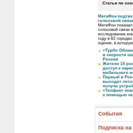
Статьи по схо
МегаФон подтве
голосовой связ
МегаФон показал 
голосовой связи в
исследование ко
году в 82 города
оценке, в котору
«Турбо Облак
в скорости с
России
Жители 15 ро
доступ к пар
мобильного и
Первый в Рос
выходит лето
получи устрой
«Телфин» пов
с помощью че
События
Подписка на