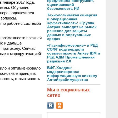
предложила инструмент,
 январе 2017 года,
оценивающий
раммы. Обучение
безопасность ИИ
тнера подключился
Технологическая синергия
 вопросы.
и операционная
 по работе с системой
эффективность: «Группа
Астра» выводит на рынок
решение для защиты
данных в виртуальных
ая возможности прежней
средах
nic и дальше
«Газинформсервис» и РЕД
 протоколу. Сейчас
СОФТ подтвердили
ные с маршрутизацией
совместимость Ankey IDM и
РЕД АДМ Промышленная
редакция 2.0
чило и оптимизировало
БФТ-Холдинг
модернизировал
ь основные принципы
информационную систему
ивность, отзывчивость
Алтайкрайимущества
Мы в социальных
сетях