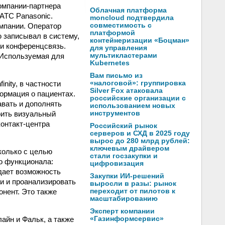
омпании-партнера
Облачная платформа
 АТС Panasonic.
moncloud подтвердила
мпании. Оператор
совместимость с
платформой
 записывал в систему,
контейнеризации «Боцман»
 и конференцсвязь.
для управления
 Используемая для
мультикластерами
Kubernetes
Вам письмо из
nity, в частности
«налоговой»: группировка
Silver Fox атаковала
ормация о пациентах.
российские организации с
авать и дополнять
использованием новых
оить визуальный
инструментов
онтакт-центра
Российский рынок
серверов и СХД в 2025 году
вырос до 280 млрд рублей:
ключевым драйвером
колько с целью
стали госзакупки и
го функционала:
цифровизация
y дает возможность
Закупки ИИ-решений
ти и проанализировать
выросли в разы: рынок
онент. Это также
переходит от пилотов к
масштабированию
Эксперт компании
айн и Фальк, а также
«Газинформсервис»