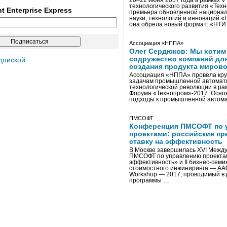
20–22 июня 2017 года в рамках 
технологического развития «Тех
ent Enterprise Express
премьера обновленной национал
науки, технологий и инноваций 
она обрела новый формат: «НТ
Ассоциация «НППА»
Олег Сердюков: Мы хотим
содружество компаний дл
дпиской
создания продукта мирово
Ассоциация «НППА» провела кру
задачам промышленной автомати
технологической революции в ра
Форума «Технопром»-2017. Осно
подходы к промышленной автома
ПМСОФТ
Конференция ПМСОФТ по 
проектами: российские пр
ставку на эффективность
В Москве завершилась XVI Межд
ПМСОФТ по управлению проекта
эффективность» и II бизнес-сем
стоимостного инжиниринга — AA
Workshop — 2017, проводимый в 
программы …