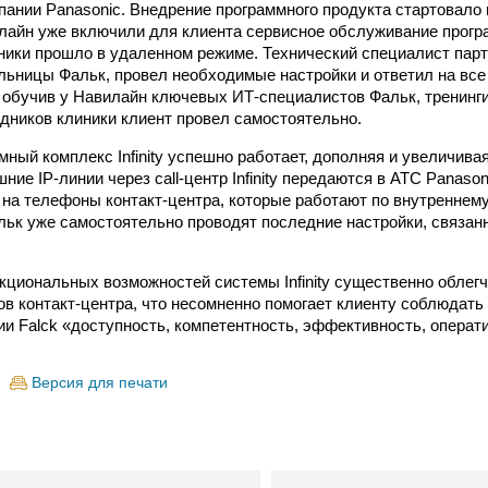
пании Panasonic. Внедрение программного продукта стартовало в
илайн уже включили для клиента сервисное обслуживание прог
ники прошло в удаленном режиме. Технический специалист пар
льницы Фальк, провел необходимые настройки и ответил на все
обучив у Навилайн ключевых ИТ-специалистов Фальк, тренинги
дников клиники клиент провел самостоятельно.
мный комплекс Infinity успешно работает, дополняя и увеличив
ние IP-линии через call-центр Infinity передаются в АТС Panaso
на телефоны контакт-центра, которые работают по внутреннему
ьк уже самостоятельно проводят последние настройки, связан
циональных возможностей системы Infinity существенно облег
ов контакт-центра, что несомненно помогает клиенту соблюдат
ии Falck «доступность, компетентность, эффективность, операт
Версия для печати