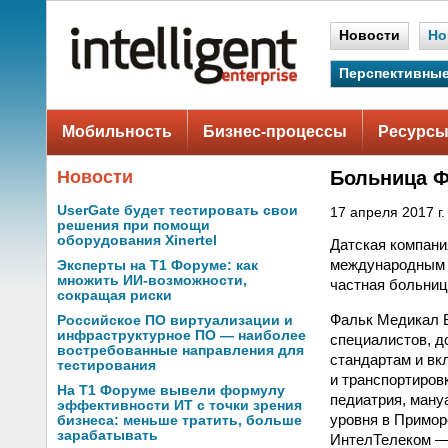
Новости
Но
Перспективные
Мобильность
Бизнес-процессы
Ресурсы
Новости
Больница Ф
UserGate будет тестировать свои
17 апреля 2017 г.
решения при помощи
оборудования Xinertel
Датская компани
международным о
Эксперты на Т1 Форуме: как
множить ИИ-возможности,
частная больниц
сокращая риски
Фальк Медикал 
Российское ПО виртуализации и
инфраструктурное ПО — наиболее
специалистов, д
востребованные направления для
стандартам и вк
тестирования
и транспортиров
На Т1 Форуме вывели формулу
педиатрия, ману
эффективности ИТ с точки зрения
уровня в Приморс
бизнеса: меньше тратить, больше
зарабатывать
ИнтелТелеком — 