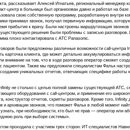
кта, рассказывает Алексей Игнатьев, региональный менеджер к
акт-центр в больнице был организован давно и работал на базе
зовала свою собственную программу, разработанную внутри ко
ники принимал звонок, получал первичную информацию, которую
емя прибытия к врачу. Были настроены маршрутизация звонков
существующего решения были проблемы с записью разговоров.
амма плохо контактировала с АТС Panasonic.
оворов были предложены различные возможности call-центра Infi
ь карточка клиента, где может детально аккумулироваться инф
и внимание на том, что в ходе разговора оператор сможет созд
с пациентом. Также мы предложили специалистам Фальк настр
 создания уникальных отчетов, отвечающих специфике работы к
nfinity не столько с целью полной замены существующей АТС, с
тающего оборудования с call-центром, и применения его широко
а, конструктор отчетов, скрипты разговоров. Кроме того, Infinit
ов и архивации звонков, что поможет Фальк в любой момент най
 узнать, при необходимости, кто был не прав — оператор или аб
еднюю роль при выборе системы».
ктом проходила с участием трех сторон: ИТ-специалистов Навил