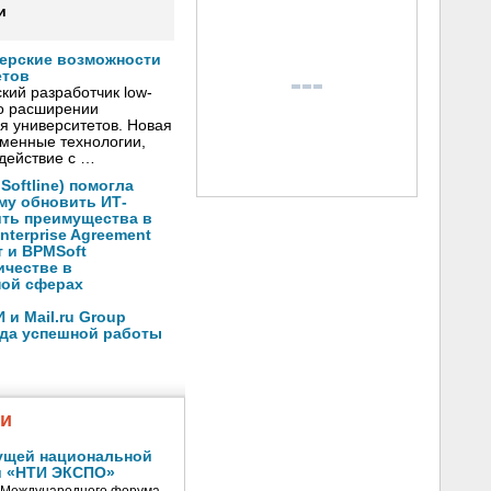
и
нерские возможности
етов
кий разработчик low-
о расширении
я университетов. Новая
менные технологии,
действие с …
oftline) помогла
му обновить ИТ-
ить преимущества в
nterprise Agreement
 и BPMSoft
ичестве в
ной сферах
и Mail.ru Group
ода успешной работы
жи
ущей национальной
и «НТИ ЭКСПО»