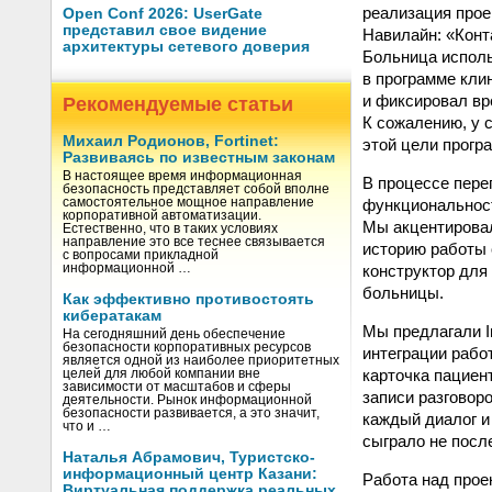
реализация прое
Open Conf 2026: UserGate
представил свое видение
Навилайн: «Конт
архитектуры сетевого доверия
Больница исполь
в программе кли
и фиксировал вр
Рекомендуемые статьи
К сожалению, у 
Михаил Родионов, Fortinet:
этой цели прогр
Развиваясь по известным законам
В настоящее время информационная
В процессе перег
безопасность представляет собой вполне
функциональност
самостоятельное мощное направление
корпоративной автоматизации.
Мы акцентировал
Естественно, что в таких условиях
направление это все теснее связывается
историю работы 
с вопросами прикладной
конструктор для
информационной …
больницы.
Как эффективно противостоять
кибератакам
Мы предлагали I
На сегодняшний день обеспечение
безопасности корпоративных ресурсов
интеграции рабо
является одной из наиболее приоритетных
карточка пациент
целей для любой компании вне
зависимости от масштабов и сферы
записи разговор
деятельности. Рынок информационной
безопасности развивается, а это значит,
каждый диалог и
что и …
сыграло не посл
Наталья Абрамович, Туристско-
информационный центр Казани:
Работа над прое
Виртуальная поддержка реальных