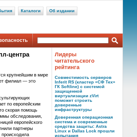
бытия
Каталоги
Об издании
зопасность
лл-центра
Лидеры
читательского
рейтинга
тся крупнейшим в мире
Совместимость серверов
ет филиал — это
Inferit RS (кластер «СФ Тех»
ГК Softline) с системой
защищенной
виртуализации zVirt
нсультирующих
поможет строить
ает по европейским
доверенные
то скорая помощь
инфраструктуры
раммы обследования,
Доверенная операционная
ьницей европейского
система и современные
средства защиты: Astra
олнили партнеры
Linux и Dallas Lock прошли
к происходила
испытания