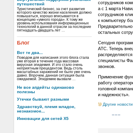
сотрудников ком
путешествий
а с 1 марта Нав
Туристический бизнес, за счет развития
которого качество жизни населения должно
сотрудников кли
повышаться, хорошо вписывается в
к компьютеру бо
концепцию «умного города». К тому же
уровень использования информационных
Предварительно 
технологий в данной отрасли за последние
пятнадцать-двадцать лет …
остальных сотру
Блог
Сегодня програм
АТС. Теперь внеш
Вот те два...
распределяются 
Поводом для написания этого блога стала
специалисты Фал
уже вторая в течение года массовая
вирусная эпидемия. И это стало очень
звонков.
неприятным прецедентом. Ведь столь
масштабных заражений не было уже очень
давно. Впрочем, данная ситуация была
Применение функ
ожидаемой. Эпидемию вызвали …
работу оператор
Не все апдейты одинаково
головной компан
полезны
и надежность».
Утечки бывают разными
Другие новости
Здравствуй, племя младое,
незнакомое...
Инновации для сетей X5