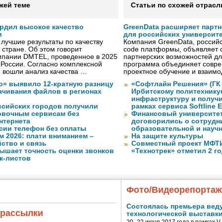
жей теме
Статьи по схожей отрасл
рдил высокое качество
GreenData расширяет парт
и
для российских университ
лучшие результаты по качеству
Компания GreenData, российс
 стране. Об этом говорит
code платформы, объявляет 
мпании DMTEL, проведенное в 2025
партнерских возможностей дл
х России. Согласно комплексной
программа объединяет совре
ю вошли анализ качества …
проектное обучение и взаимо
о» выявило 12-кратную разницу
«Софтлайн Решения» (ГК S
качивания файлов в регионах
Ирбитскому политехнику
инфраструктуру и получ
ссийских городов получили
рамках сервиса Softline E
ковочным сервисам без
Финансовый университет
нтернета
договорились о сотрудн
сии телефон без оплаты
образовательной и науч
м 2026: плати вниманием –
На защите культуры
ство и связь
Совместный проект МФТИ 
ышает точность оценки звонков
«Технотрек» отметил 2 г
к-листов
Фото/Видеорепорта
Состоялась премьера вед
 рассылки
технологической выставк